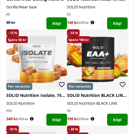
Gorilla Wear Gear
SOLID Nutrition
0
3
99 kr
149 kr
239 kr
Köp!
Köp!
13
33
50
100
SOLID Nutrition Isolate, 750 g
SOLID Nutrition BLACK LINE EAA+, 440 g
SOLID Nutrition
SOLID Nutrition BLACK LINE
55
6
349 kr
199 kr
399 kr
299 kr
Köp!
Köp!
33
20