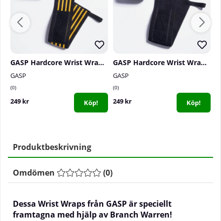
GASP Hardcore Wrist Wraps 18 inch, black/yellow
GASP Hardcore Wrist Wraps 18 inch, black/white
GASP
GASP
G
0
0
2
249 kr
249 kr
2
Köp!
Köp!
Produktbeskrivning
Omdömen
(
0
)
Dessa Wrist Wraps från GASP är speciellt
framtagna med hjälp av Branch Warren!