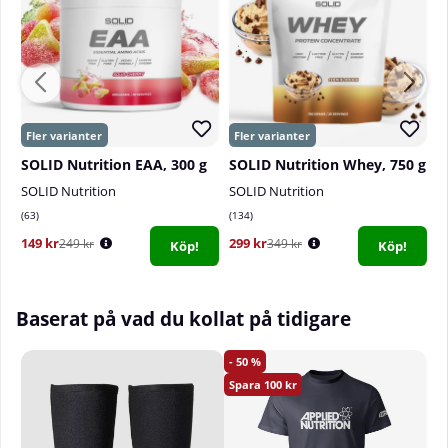
SOLID Nutrition EAA, 300 g
SOLID Nutrition Whey, 750 g
SOLID Nutrition
SOLID Nutrition
L
63
134
6
149 kr
299 kr
3
249 kr
349 kr
Köp!
Köp!
Baserat på vad du kollat på tidigare
50
100