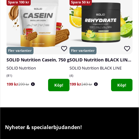
100
50
SOLID Nutrition Casein, 750 g
SOLID Nutrition BLACK LINE Rehydrate, 270 g
SOLID Nutrition
SOLID Nutrition BLACK LINE
81
4
199 kr
199 kr
299 kr
249 kr
Köp!
Köp!
Nyheter & specialerbjudanden!