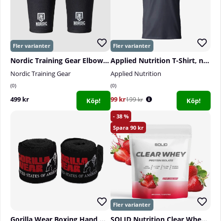
Nordic Training Gear Elbow Sleeves, 5-7 mm
Applied Nutrition T-Shirt, navy
Nordic Training Gear
Applied Nutrition
0
0
499 kr
99 kr
199 kr
Köp!
Köp!
38
90
Gorilla Wear Boxing Hand Wraps, black - 4 m
SOLID Nutrition Clear Whey, 300 g