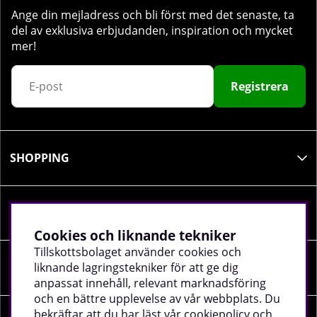
Ange din mejladress och bli först med det senaste, ta
del av exklusiva erbjudanden, inspiration och mycket
mer!
Registrera
SHOPPING
INFORMATION
Cookies och liknande tekniker
Tillskottsbolaget använder cookies och
liknande lagringstekniker för att ge dig
SOCIALA MEDIER
anpassat innehåll, relevant marknadsföring
och en bättre upplevelse av vår webbplats. Du
bekräftar att du har läst vår cookiepolicy och