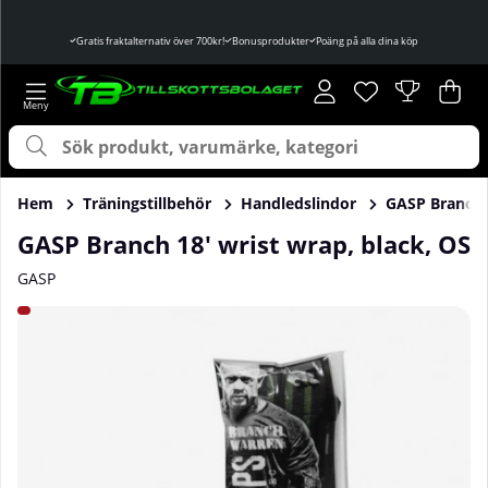
Gratis fraktalternativ över 700kr!
Bonusprodukter
Poäng på alla dina köp
Önskelista
Antal i önskelist
.
Var
Ant
.
Hem
Träningstillbehör
Handledslindor
GASP Branch 1
GASP Branch 18' wrist wrap, black, OS
GASP
Produktbilder GASP Branch 18' wrist wrap, black, OS