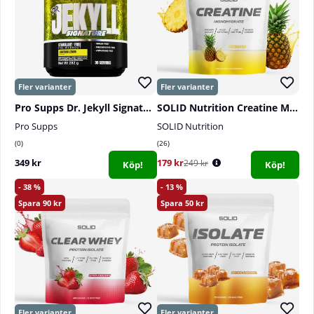
Pro Supps Dr. Jekyll Signature, 30 serv.
SOLID Nutrition Creatine Monohydrate, 400 g
Pro Supps
SOLID Nutrition
0
26
349 kr
179 kr
249 kr
Köp!
Köp!
38
13
90
50