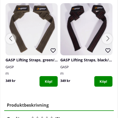
GASP Lifting Straps, green/black
GASP Lifting Straps, black/red
GASP
GASP
G
0
0
0
349 kr
349 kr
3
Köp!
Köp!
Produktbeskrivning