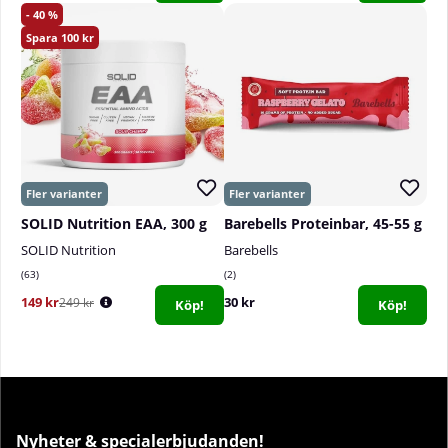
40
100
SOLID Nutrition EAA, 300 g
Barebells Proteinbar, 45-55 g
SOLID Nutrition
Barebells
63
2
149 kr
30 kr
249 kr
Köp!
Köp!
Nyheter & specialerbjudanden!