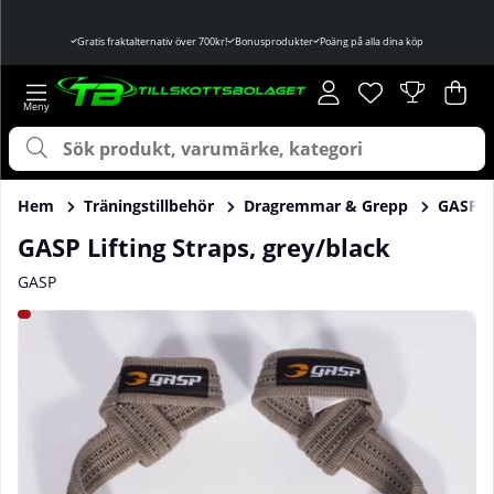
Gratis fraktalternativ över 700kr!
Bonusprodukter
Poäng på alla dina köp
Önskelista
Antal i önskelist
.
Var
Ant
.
Hem
Träningstillbehör
Dragremmar & Grepp
GASP Li
GASP Lifting Straps, grey/black
GASP
Produktbilder GASP Lifting Straps, grey/black