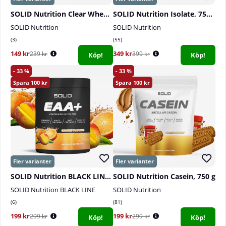
SOLID Nutrition Clear Whey, 300 g
SOLID Nutrition Isolate, 750 g
SOLID Nutrition
SOLID Nutrition
3
55
149 kr
349 kr
239 kr
399 kr
Köp!
Köp!
33
33
100
100
SOLID Nutrition BLACK LINE EAA+, 440 g
SOLID Nutrition Casein, 750 g
SOLID Nutrition BLACK LINE
SOLID Nutrition
6
81
199 kr
199 kr
299 kr
299 kr
Köp!
Köp!