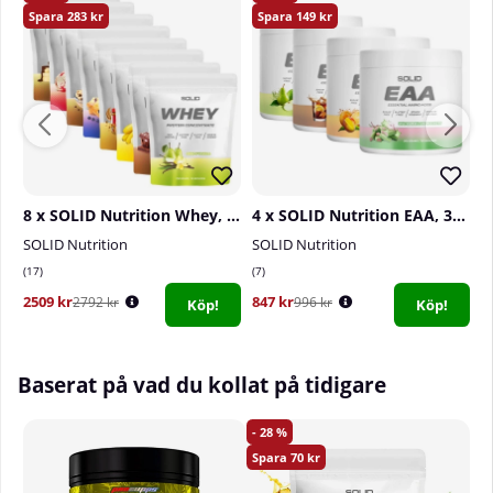
283
149
8 x SOLID Nutrition Whey, 750 g
4 x SOLID Nutrition EAA, 300 g
SOLID Nutrition
SOLID Nutrition
D
17
7
0
2509 kr
847 kr
2
2792 kr
996 kr
Köp!
Köp!
Baserat på vad du kollat på tidigare
28
70