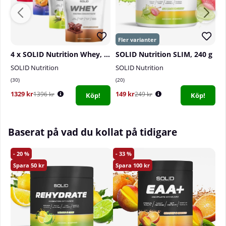
4 x SOLID Nutrition Whey, 750 g
SOLID Nutrition SLIM, 240 g
SOLID Nutrition
SOLID Nutrition
S
30
20
8
1329 kr
149 kr
1
1396 kr
249 kr
Köp!
Köp!
Baserat på vad du kollat på tidigare
20
33
50
100