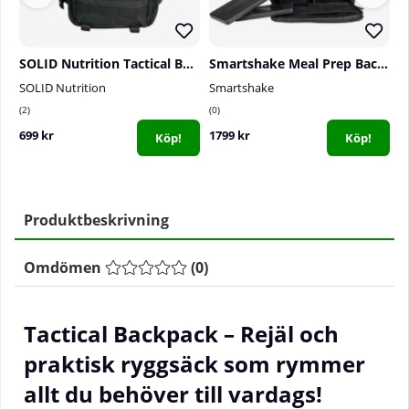
SOLID Nutrition Tactical Backpack, 45 L
Smartshake Meal Prep Backpack, 22 L, Black
G
SOLID Nutrition
Smartshake
G
2
0
2
699 kr
1799 kr
1
Köp!
Köp!
Produktbeskrivning
Omdömen
(
0
)
Tactical Backpack – Rejäl och
praktisk ryggsäck som rymmer
allt du behöver till vardags!