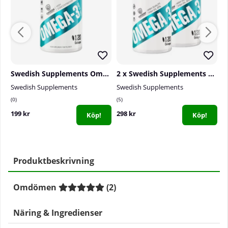
Swedish Supplements Omega-3 Forte 70%, 120 caps
2 x Swedish Supplements Omega-3, 120 caps
Swedish Supplements
Swedish Supplements
S
0
5
2
199 kr
298 kr
9
Köp!
Köp!
Produktbeskrivning
Omdömen
(
2
)
Näring & Ingredienser