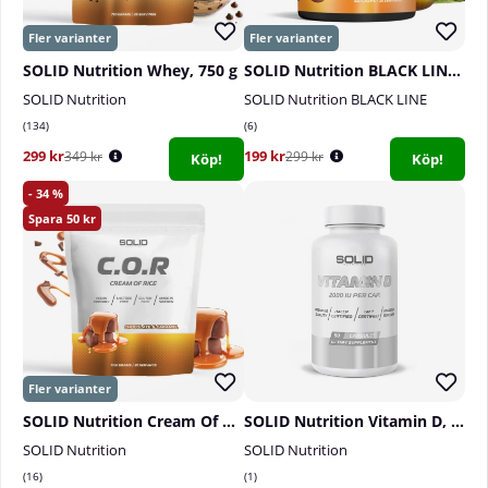
SOLID Nutrition Whey, 750 g
SOLID Nutrition BLACK LINE EAA+, 440 g
SOLID Nutrition
SOLID Nutrition BLACK LINE
134
6
299 kr
199 kr
349 kr
299 kr
Köp!
Köp!
34
50
SOLID Nutrition Cream Of Rice, 1 kg
SOLID Nutrition Vitamin D, 90 caps
SOLID Nutrition
SOLID Nutrition
16
1