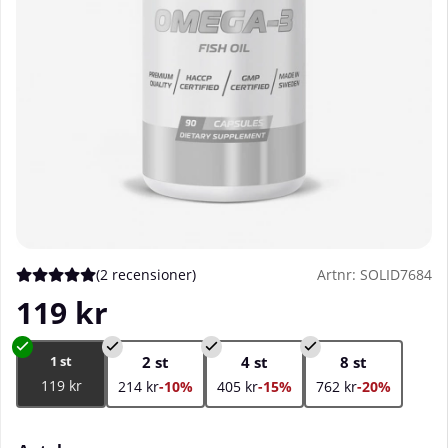
(
2 recensioner
)
Artnr:
SOLID7684
Medelbetyg 5 av 5 Antal betyg 2
119
kr
1 st
2 st
4 st
8 st
119 kr
214 kr
-10%
405 kr
-15%
762 kr
-20%