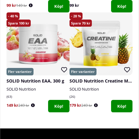
99 kr
99 kr
149 kr
Köp!
Köp!
40
28
100
70
SOLID Nutrition EAA, 300 g
SOLID Nutrition Creatine Monohydrate, 400 g
SOLID Nutrition
SOLID Nutrition
63
26
149 kr
179 kr
249 kr
249 kr
Köp!
Köp!