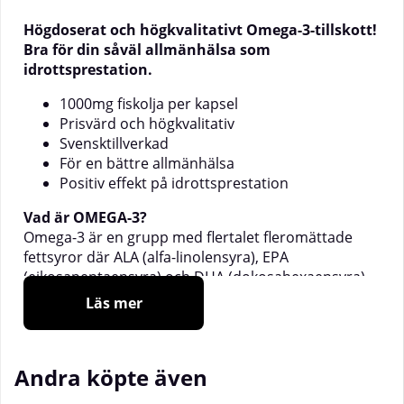
Högdoserat och högkvalitativt Omega-3-tillskott!
Bra för din såväl allmänhälsa som
idrottsprestation.
1000mg fiskolja per kapsel
Prisvärd och högkvalitativ
Svensktillverkad
För en bättre allmänhälsa
Positiv effekt på idrottsprestation
Vad är OMEGA-3?
Omega-3 är en grupp med flertalet fleromättade
fettsyror där ALA (alfa-linolensyra), EPA
(eikosapentaensyra) och DHA (dokosahexaensyra)
är de tre viktigaste. Kroppen kan inte tillverka dessa
Läs mer
fleromättade fettsyror själv, men de är livsviktiga för
oss människor och vi måste därför få i oss de via
kosten och/eller tillskott. Omega-3 har flera såväl
Andra köpte även
hälsomässiga som träningsrelaterade fördelar för
oss. Bland annat behövs de för att vår kropp skall