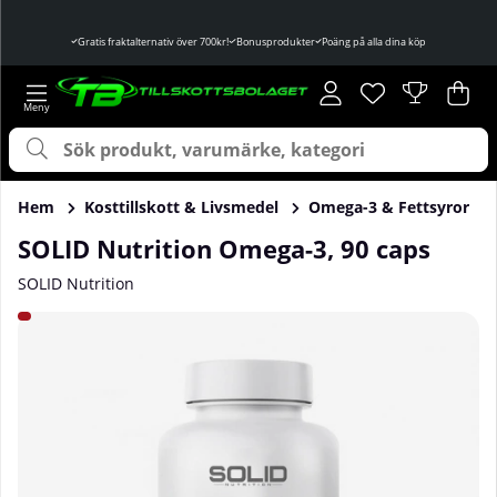
Gratis fraktalternativ över 700kr!
Bonusprodukter
Poäng på alla dina köp
Önskelista
Antal i önskelist
.
Var
Ant
.
Hem
Kosttillskott & Livsmedel
Omega-3 & Fettsyror
SOLID Nutrition Omega-3, 90 caps
SOLID Nutrition
Produktbilder SOLID Nutrition Omega-3, 90 caps