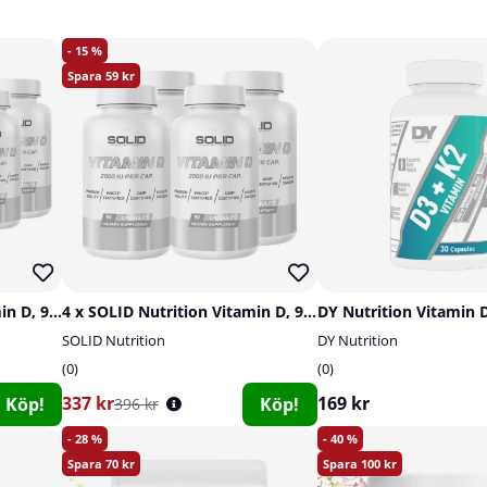
15
59
8 x SOLID Nutrition Vitamin D, 90 caps
4 x SOLID Nutrition Vitamin D, 90 caps
SOLID Nutrition
DY Nutrition
0
0
337 kr
169 kr
Köp!
Köp!
396 kr
28
40
70
100