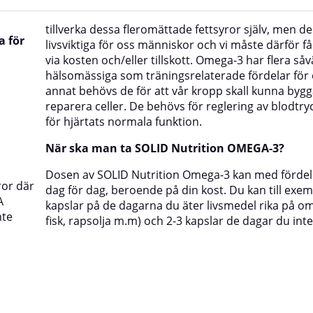
tillverka dessa fleromättade fettsyror själv, men de
a för
livsviktiga för oss människor och vi måste därför få
via kosten och/eller tillskott. Omega-3 har flera såv
hälsomässiga som träningsrelaterade fördelar för 
annat behövs de för att vår kropp skall kunna byg
reparera celler. De behövs för reglering av blodtry
för hjärtats normala funktion.
När ska man ta SOLID Nutrition OMEGA-3?
Dosen av SOLID Nutrition Omega-3 kan med fördel
ror där
dag för dag, beroende på din kost. Du kan till exem
A
kapslar på de dagarna du äter livsmedel rika på om
nte
fisk, rapsolja m.m) och 2-3 kapslar de dagar du inte