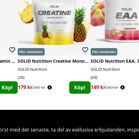
Swedish Supplements Vitamin K2+D3, 60 caps
SOLID Nutrition Creatine Monohydrate, 400 g
SOLID Nutrition EAA, 
SOLID Nutrition
SOLID Nutrition
26
63
179 kr
149 kr
Köp!
Köp!
249 kr
249 kr
örst med det senaste, ta del av exklusiva erbjudanden, inspi