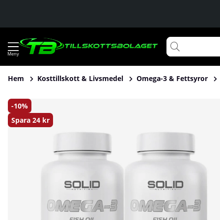
Hem
Kosttillskott & Livsmedel
Omega-3 & Fettsyror
Produktbilder 2 x SOLID Nutrition Omega-3, 90 caps
10
Spara
24 kr