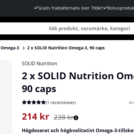
Gratis fraktalternativ över 700kr!
Bonusproduk
Omega-3
2 x SOLID Nutrition Omega-3, 90 caps
SOLID Nutrition
2 x SOLID Nutrition Om
90 caps
(
1 recensioner
)
Ar
Medelbetyg 5 av 5 Antal betyg 1
214
kr
238
kr
Högdoserat och högkvalitativt Omega-3-tillskot