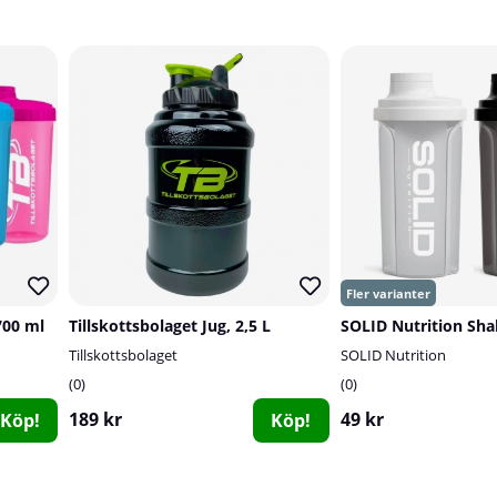
700 ml
Tillskottsbolaget Jug, 2,5 L
SOLID Nutrition Sha
Tillskottsbolaget
SOLID Nutrition
0
0
189 kr
49 kr
Köp!
Köp!