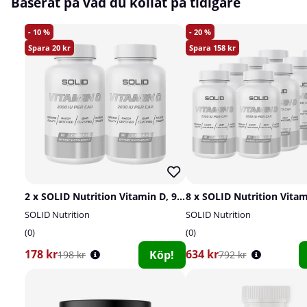
Baserat på vad du kollat på tidigare
10
20
20
158
2 x SOLID Nutrition Vitamin D, 90 caps
SOLID Nutrition
SOLID Nutrition
0
0
178 kr
634 kr
Köp!
198 kr
792 kr