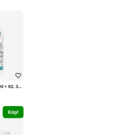
Swedish Supplements Omega-3 Forte 70%, 120 caps
DY Nutrition Vitamin D3 + K2, 30 caps
Swedish Supplements
0
199 kr
Köp!
Köp!