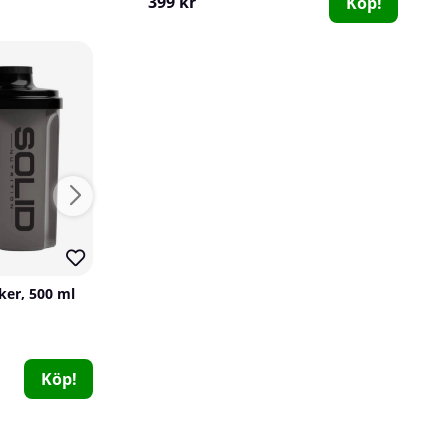
399 kr
Köp!
20
190
ker, 500 ml
Mutant Shaker, 1000 ml
8 x SOLID Nutrition Omega-3, 90 caps
Mutant
SOLID Nutrition
SOLID Nutrition
0
0
0
69 kr
149 kr
Köp!
Köp!
762 kr
Köp!
952 kr