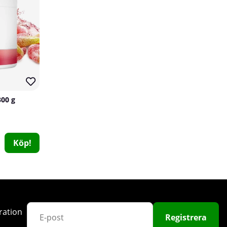
300 g
PumpLab OMEGA, 90 caps
PumpLab Supplements
0
Köp!
199 kr
Köp!
ration
Registrera