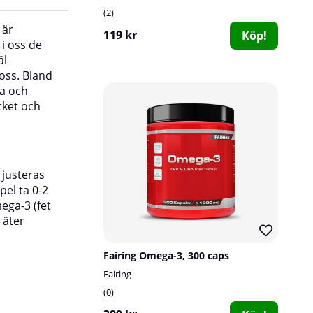
2
 är
livsmedel med mycket omega-3. 1-3 kapslar 
119 kr
Köp!
 i oss de
dagligen, gärna i samband med måltid.
äl
Varför SOLID Nutrition OMEGA-3?
oss. Bland
ga och
Det är viktigt att vi ser till att vi får i oss en ti
cket och
omega-3, för vår allmänna hälsas skull. I Sverig
generellt sätt dåliga på att äta tillräckligt mycke
många utvecklar en brist på omega-3 på grund 
tillskott av SOLID Nutrition omega-3 är perfekt 
 justeras
säkerställa dagsbehovet varje dag! Tack vare at
pel ta 0-2
högdoserade räcker det med 1-3 kapslar per d
ega-3 (fet
 äter
Fairing Omega-3, 300 caps
Fairing
0