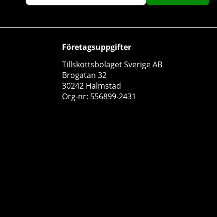
Företagsuppgifter
Tillskottsbolaget Sverige AB
Brogatan 32
Prime Nutrition Omega-3, 60 caps
30242 Halmstad
Org-nr: 556899-2431
Prime Nutrition
0
99 kr
Köp!
10
50