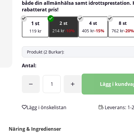
både din allmänhälsa samt idrottsprestation. H
rabatterat pris!
1 st
2 st
4 st
8 st
214 kr
-10%
405 kr
-15%
762 kr
-20%
119 kr
Antal:
Lägg i kundv
Leverans:
1-
Näring & Ingredienser