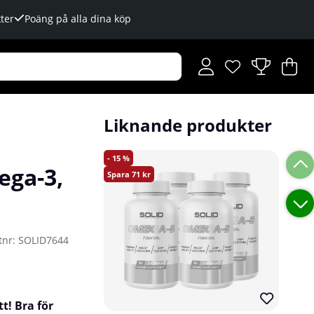
ter
Poäng på alla dina köp
Önskelista
Antal i önskelista
.
V
An
.
Liknande produkter
15
ega-3,
71
tnr:
SOLID7644
t! Bra för