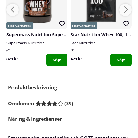
Supermass Nutrition Super Whey Isolate, 1300 g
Star Nutrition Whey-100, 1 kg
Supermass Nutrition
Star Nutrition
S
0
3
8
829 kr
479 kr
4
Köp!
Köp!
Produktbeskrivning
Omdömen
(
39
)
Näring & Ingredienser