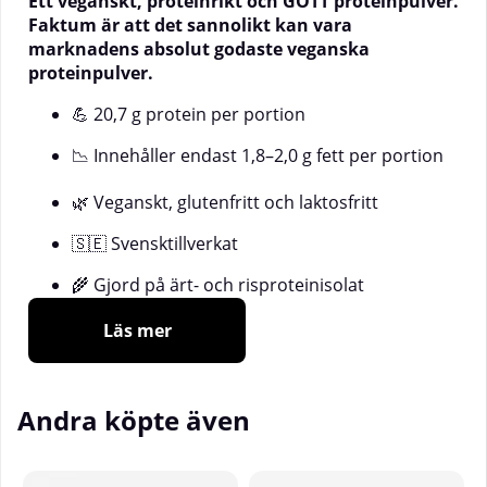
Ett veganskt, proteinrikt och GOTT proteinpulver.
Faktum är att det sannolikt kan vara
marknadens absolut godaste veganska
proteinpulver.
💪 20,7 g protein per portion
📉 Innehåller endast 1,8–2,0 g fett per portion
🌿 Veganskt, glutenfritt och laktosfritt
🇸🇪 Svensktillverkat
🌾 Gjord på ärt- och risproteinisolat
Läs mer
Vad är VEGAN?
Andra köpte även
VEGAN från SOLID Nutrition är ett välsmakande och
näringsrikt veganskt proteinpulver gjort på
ärt- och
risproteinisolat
– två växtbaserade proteinkällor