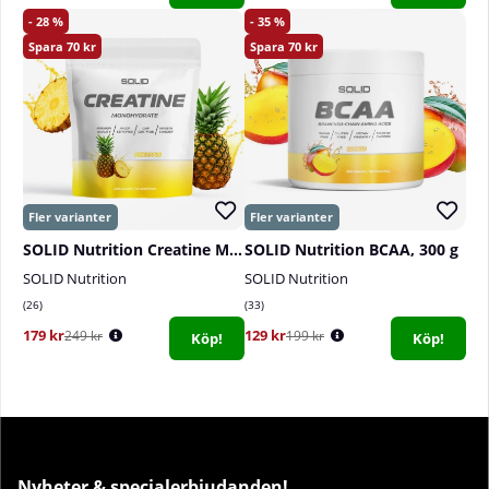
28
35
70
70
SOLID Nutrition Creatine Monohydrate, 400 g
SOLID Nutrition BCAA, 300 g
SOLID Nutrition
SOLID Nutrition
26
33
179 kr
129 kr
249 kr
199 kr
Köp!
Köp!
Nyheter & specialerbjudanden!