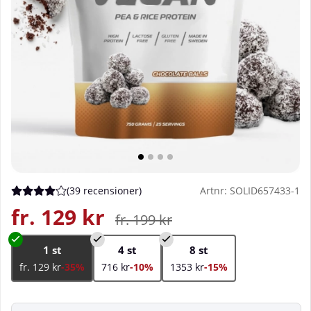
(
39 recensioner
)
Artnr:
SOLID657433-1
Medelbetyg 4 av 5 Antal betyg 39
fr. 129
kr
fr. 199
kr
1 st
4 st
8 st
fr. 129 kr
-35%
716 kr
-10%
1353 kr
-15%