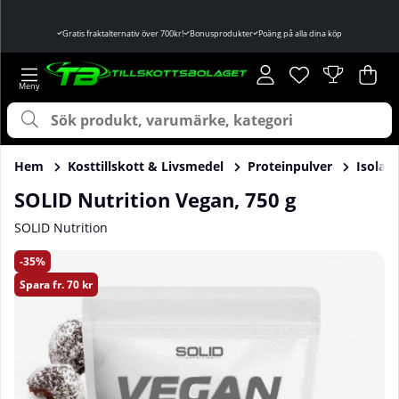
Gratis fraktalternativ över 700kr!
Bonusprodukter
Poäng på alla dina köp
Önskelista
Antal i önskelist
.
Var
Ant
.
Hem
Kosttillskott & Livsmedel
Proteinpulver
Isolat
SOLID Nutrition Vegan, 750 g
SOLID Nutrition
Produktbilder SOLID Nutrition Vegan, 750 g
35
Spara
fr. 70 kr