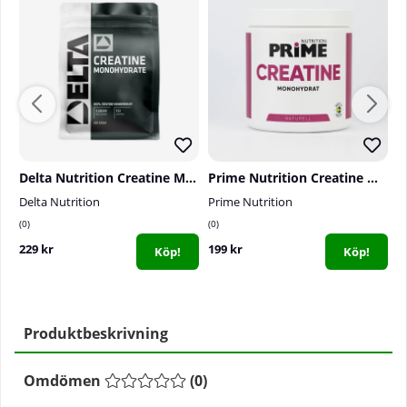
Delta Nutrition Creatine Monohydrate, 400 g
Prime Nutrition Creatine Monohydrate, 300 g
Delta Nutrition
Prime Nutrition
S
0
0
0
229 kr
199 kr
1
Köp!
Köp!
Produktbeskrivning
Omdömen
(
0
)