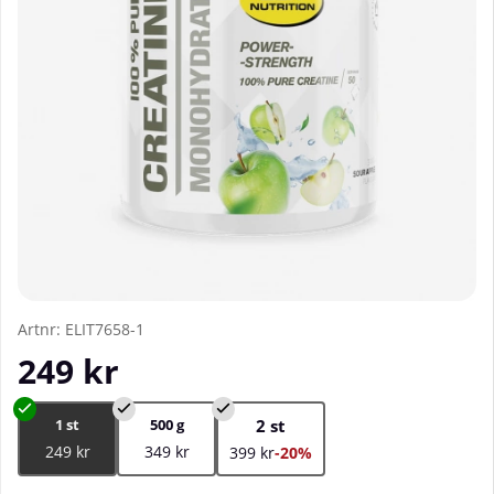
Artnr:
ELIT7658-1
249
kr
1 st
500 g
2 st
249 kr
349 kr
399 kr
-20%