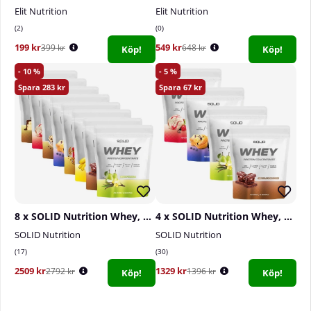
Elit Nutrition
Elit Nutrition
2
0
199 kr
549 kr
399 kr
648 kr
Köp!
Köp!
10
5
283
67
8 x SOLID Nutrition Whey, 750 g
4 x SOLID Nutrition Whey, 750 g
SOLID Nutrition
SOLID Nutrition
17
30
2509 kr
1329 kr
2792 kr
1396 kr
Köp!
Köp!