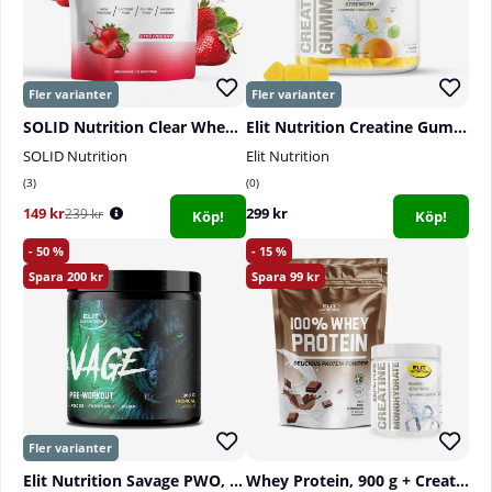
SOLID Nutrition Clear Whey, 300 g
Elit Nutrition Creatine Gummies, 60 st
SOLID Nutrition
Elit Nutrition
3
0
149 kr
299 kr
239 kr
Köp!
Köp!
50
15
200
99
Elit Nutrition Savage PWO, 300 g
Whey Protein, 900 g + Creatine Monohydrate, 300 g