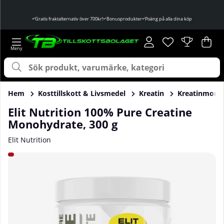
Gratis fraktalternativ över 700kr!
Bonusprodukter
Poäng på alla dina köp
Önskelista
Antal i önskelist
.
Var
Ant
.
Hem
Kosttillskott & Livsmedel
Kreatin
Kreatinmono
Elit Nutrition 100% Pure Creatine
Monohydrate, 300 g
Elit Nutrition
Produktbilder Elit Nutrition 100% Pure Creatine Monohydra