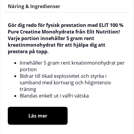
Näring & Ingredienser
Gör dig redo för fysisk prestation med ELIT 100 %
Pure Creatine Monohydrate från Elit Nutrition!
Varje portion innehåller 5 gram rent
kreatinmonohydrat för att hjälpa dig att
prestera på topp.
Innehåller 5 gram rent kreatinmonohydrat per
portion
Bidrar till ökad explosivitet och styrka i
samband med kortvarig och högintensiv
träning
Blandas enkelt ut i valfri vätska
Innehåller rent kreatinmonohydrat
Läs mer
ELIT 100 % Pure Creatine Monohydrate från Elit
Nutrition har en kort och tydlig ingredienslista utan