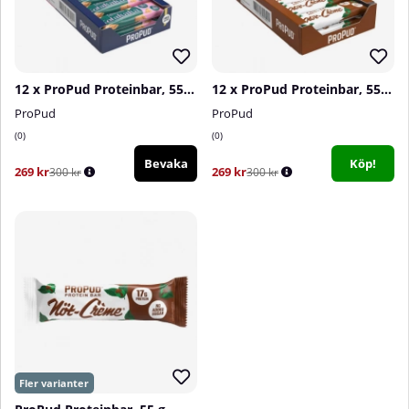
12 x ProPud Proteinbar, 55 g (Kolakaka)
12 x ProPud Proteinbar, 55 g (Nöt-Créme)
ProPud
ProPud
0
0
Bevaka
Köp!
269 kr
269 kr
300 kr
300 kr