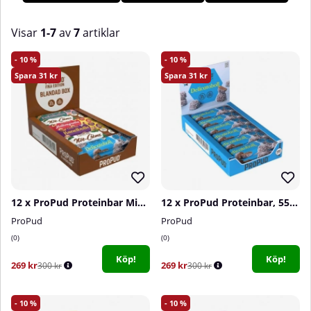
tydliga näringsvärden och alla som söker sockerfria godsaker
utan att kompromissa med smaken.
Visar
1-7
av
7
artiklar
Produkter
10
10
31
31
12 x ProPud Proteinbar Mixlåda, 55 g
12 x ProPud Proteinbar, 55 g (Delicatoboll)
ProPud
ProPud
0
0
Köp!
Köp!
269 kr
269 kr
300 kr
300 kr
10
10