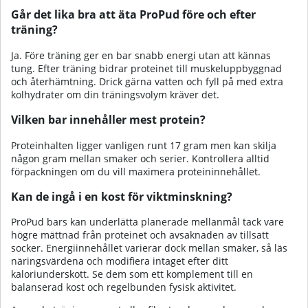
Går det lika bra att äta ProPud före och efter
träning?
Ja. Före träning ger en bar snabb energi utan att kännas
tung. Efter träning bidrar proteinet till muskeluppbyggnad
och återhämtning. Drick gärna vatten och fyll på med extra
kolhydrater om din träningsvolym kräver det.
Vilken bar innehåller mest protein?
Proteinhalten ligger vanligen runt 17 gram men kan skilja
någon gram mellan smaker och serier. Kontrollera alltid
förpackningen om du vill maximera proteininnehållet.
Kan de ingå i en kost för viktminskning?
ProPud bars kan underlätta planerade mellanmål tack vare
högre mättnad från proteinet och avsaknaden av tillsatt
socker. Energiinnehållet varierar dock mellan smaker, så läs
näringsvärdena och modifiera intaget efter ditt
kaloriunderskott. Se dem som ett komplement till en
balanserad kost och regelbunden fysisk aktivitet.