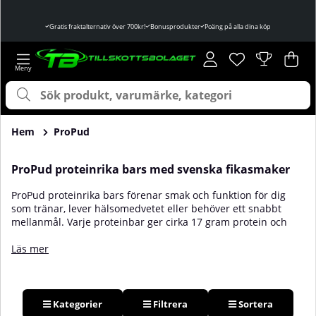
Gratis fraktalternativ över 700kr!
Bonusprodukter
Poäng på alla dina köp
Önskelista
Antal i önskelist
.
Var
Ant
.
Hem
ProPud
ProPud proteinrika bars med svenska fikasmaker
ProPud proteinrika bars förenar smak och funktion för dig
som tränar, lever hälsomedvetet eller behöver ett snabbt
mellanmål. Varje proteinbar ger cirka 17 gram protein och
innehåller inget tillsatt socker, vilket gör den lämplig både
före och efter passet samt som ett mer genomtänkt
Läs mer
fikaalternativ. Fika Edition bjuder på klassiska smaker som
kolakaka, kanelbulle och delicatoboll. Välj mellan Smooth
Range med mjuk, krämig kärna eller Cookie Range med
crunch från kakbitar. Produkterna tilltalar träningsentusiaster
Kategorier
Filtrera
Sortera
som vill främja återhämtning, hälsomedvetna som prioriterar