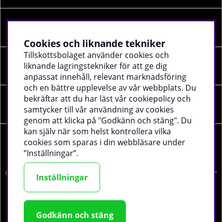
Information
Cookies och liknande tekniker
Tillskottsbolaget använder cookies och
liknande lagringstekniker för att ge dig
Sociala medier
anpassat innehåll, relevant marknadsföring
och en bättre upplevelse av vår webbplats. Du
bekräftar att du har läst vår cookiepolicy och
Företagsuppgifter
samtycker till vår användning av cookies
genom att klicka på "Godkänn och stäng". Du
kan själv när som helst kontrollera vilka
cookies som sparas i din webbläsare under
”Inställningar”.
©
2026 tillskottsbolaget.se. Vi använder cookies -
läs mer
Inställningar
här
.
Godkänn och stäng