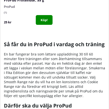
ProPud Proteinbar, 55 g
ProPud
1
Köp!
25 kr
Så får du in ProPud i vardag och träning
En bar fungerar bra som lättare uppladdning 30 till 60
minuter före träningen eller som återhämtning tillsammans
med vätska efter passet. Har du en hektisk dag är den enkel
att lägga i väskan mellan möten eller föreläsningar. Smakerna
i Fika Edition gör den dessutom självklar till kaffet när
sötsuget kommer men du vill undvika tillsatt socker. Välj
Smooth Range när du vill ha en len konsistens och Cookie
Range när du föredrar ett krispigt bett. Läs alltid
ingredienslista och näringsvärde per smak på ProPud om du
följer ett specifikt kostupplägg eller har allergier.
Därför ska du välja ProPud