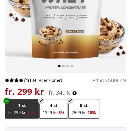
(
134 recensioner
)
Artnr:
SOLIDCHAI
Medelbetyg 4 av 5 Antal betyg 134
fr. 299
kr
fr. 349
kr
1 st
4 st
8 st
fr. 299 kr
-14%
1329 kr
-5%
2509 kr
-10%