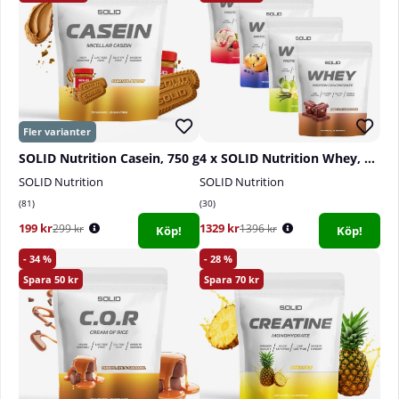
SOLID Nutrition Casein, 750 g
4 x SOLID Nutrition Whey, 750 g
SOLID Nutrition
SOLID Nutrition
81
30
199 kr
1329 kr
299 kr
1396 kr
Köp!
Köp!
34
28
50
70