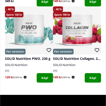
349 kr
149 kr
249 kr
Köp!
Köp!
48
40
120
100
SOLID Nutrition PWO, 230 g
SOLID Nutrition Collagen, 230 g
SOLID Nutrition
SOLID Nutrition
32
26
129 kr
149 kr
249 kr
249 kr
Köp!
Köp!