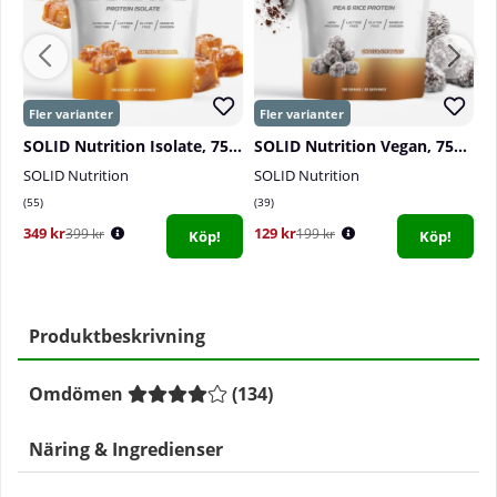
SOLID Nutrition Isolate, 750 g
SOLID Nutrition Vegan, 750 g
P
SOLID Nutrition
SOLID Nutrition
P
55
39
0
349 kr
129 kr
7
399 kr
199 kr
Köp!
Köp!
Produktbeskrivning
Omdömen
(
134
)
Näring & Ingredienser