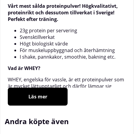
Vårt mest sålda proteinpulver! Högkvalitativt,
proteinrikt och dessutom tillverkat i Sverige!
Perfekt efter träning.
23g protein per servering
Svensktillverkat
Högt biologiskt värde
För muskeluppbyggnad och återhämtning
I shake, pannkakor, smoothie, bakning etc.
Vad är WHEY?
WHEY, engelska för vassle, är ett proteinpulver som
är mycket lättupptagligt och därför lämpar sig
utmärkt direkt efter träning. Det finns flera olika
Läs mer
typer av vassleprotein; vassleproteinkoncentrat,
vassleproteinisolat och hydrolyserat vassleprotein.
SOLID Nutrition WHEY innehåller
vassleproteinkoncentrat, ett prisvärt proteinpulver
Andra köpte även
med hög proteinhalt.