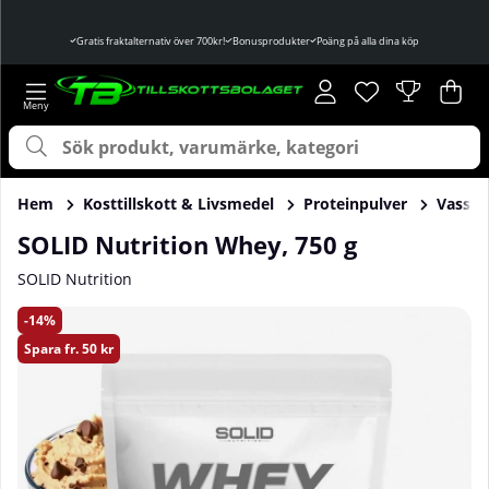
Gratis fraktalternativ över 700kr!
Bonusprodukter
Poäng på alla dina köp
Önskelista
Antal i önskelist
.
Var
Ant
.
Hem
Kosttillskott & Livsmedel
Proteinpulver
Vassle
SOLID Nutrition Whey, 750 g
SOLID Nutrition
Produktbilder SOLID Nutrition Whey, 750 g
14
Spara
fr. 50 kr