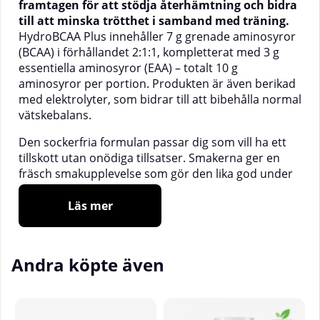
framtagen för att stödja återhämtning och bidra
till att minska trötthet i samband med träning.
HydroBCAA Plus innehåller 7 g grenade aminosyror
(BCAA) i förhållandet 2:1:1, kompletterat med 3 g
essentiella aminosyror (EAA) – totalt 10 g
aminosyror per portion. Produkten är även berikad
med elektrolyter, som bidrar till att bibehålla normal
vätskebalans.
Den sockerfria formulan passar dig som vill ha ett
tillskott utan onödiga tillsatser. Smakerna ger en
fräsch smakupplevelse som gör den lika god under
som efter träning.
Läs mer
Fördelar:
✓ 7 g BCAA + 3 g EAA per portion
✓ Elektrolyter – bidrar till att bibehålla normal
Andra köpte även
vätskebalans
✓ Sockerfri och vegansk
✓ Passar både som intra-workout och
återhämtningsdryck