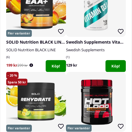
SOLID Nutrition BLACK LINE EAA+, 440 g
Swedish Supplements Vitamin D3 4000IU, 90 caps
SOLID Nutrition BLACK LINE
Swedish Supplements
6
1
199 kr
129 kr
299 kr
Köp!
Köp!
20
50