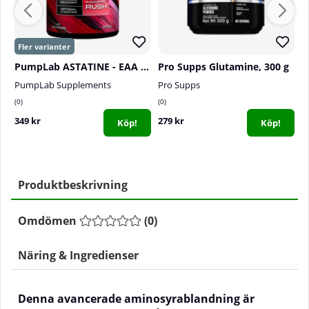
PumpLab ASTATINE - EAA & Hydration, 450 g
Pro Supps Glutamine, 300 g
PumpLab Supplements
Pro Supps
P
0
0
1
349 kr
279 kr
3
Köp!
Köp!
Produktbeskrivning
Omdömen
(
0
)
Näring & Ingredienser
Denna avancerade aminosyrablandning är