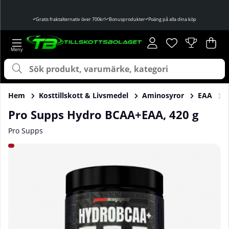
Gratis fraktalternativ över 700kr!
Bonusprodukter
Poäng på alla dina köp
Önskelista
Antal i önskelist
.
Var
Ant
.
Hem
Kosttillskott & Livsmedel
Aminosyror
EAA
Pro Supps Hydro BCAA+EAA, 420 g
Pro Supps
Produktbilder Pro Supps Hydro BCAA+EAA, 420 g