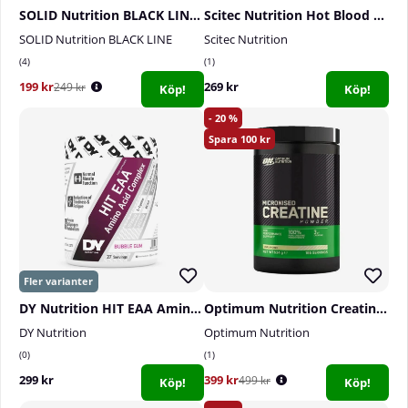
SOLID Nutrition BLACK LINE Rehydrate, 270 g
Scitec Nutrition Hot Blood Hardcore, 375 g
SOLID Nutrition BLACK LINE
Scitec Nutrition
4
1
199 kr
269 kr
249 kr
Köp!
Köp!
20
100
DY Nutrition HIT EAA Amino Acid Complex, 360 g
Optimum Nutrition Creatine Powder, 600 g
DY Nutrition
Optimum Nutrition
0
1
299 kr
399 kr
499 kr
Köp!
Köp!