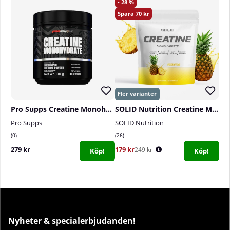
28
70
Pro Supps Creatine Monohydrate, 300 g
SOLID Nutrition Creatine Monohydrate, 400 g
Pro Supps
SOLID Nutrition
0
26
279 kr
179 kr
249 kr
Köp!
Köp!
Nyheter & specialerbjudanden!