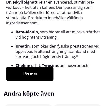
Dr. Jekyll Signature
är en avancerad, stimfri pre-
workout – helt utan koffein. Den passar dig som
tränar på kvällen eller föredrar att undvika
stimulantia. Produkten innehåller välkända
ingredienser som:
Beta-Alanin
, som bidrar till att minska trötthet
vid högintensiv träning.
Kreatin
, som ökar den fysiska prestationen vid
upprepad kraftansträngning i samband med
kortvarig och högintensiv träning.*
Choline
och
L-Tyrosine
, aminosyror och
näringsämnen som ingår i kroppens normala
Läs mer
funktioner.
Dr. Jekyll Signature är testad för förbjudna
substanser och är ett alternativ för dig som söker
Andra köpte även
en pre-workout utan koffein.
Fördelar: