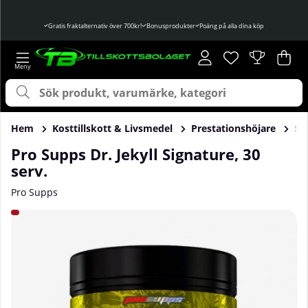
Gratis fraktalternativ över 700kr!
Bonusprodukter
Poäng på alla dina köp
Önskelista
Antal i önskelist
.
Var
Ant
.
Hem
Kosttillskott & Livsmedel
Prestationshöjare
St
Pro Supps Dr. Jekyll Signature, 30
serv.
Pro Supps
Produktbilder Pro Supps Dr. Jekyll Signature, 30 serv.