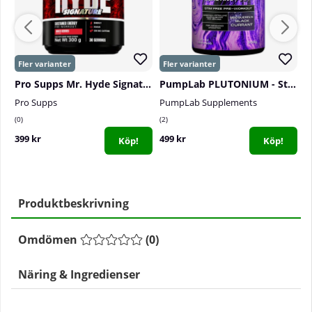
Pro Supps Mr. Hyde Signature, 30 serv.
PumpLab PLUTONIUM - Stim Free PWO, 550 g
Pro Supps
PumpLab Supplements
P
0
2
0
399 kr
499 kr
1
Köp!
Köp!
Produktbeskrivning
Omdömen
(
0
)
Näring & Ingredienser