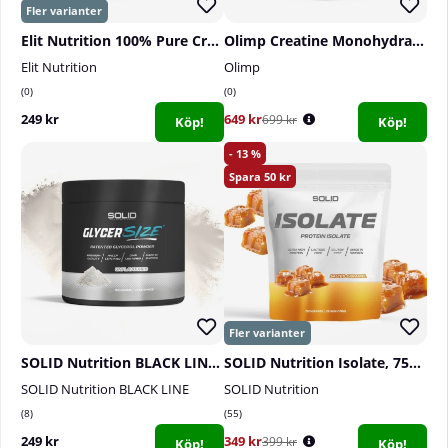
Elit Nutrition 100% Pure Creatine Monohydrate, 300 g
Olimp Creatine Monohydrate Powder Creapure, 500 g
Elit Nutrition
Olimp
0
0
249 kr
649 kr
699 kr
Köp!
Köp!
13
50
SOLID Nutrition BLACK LINE GlycerSize, 165 g
SOLID Nutrition Isolate, 750 g
SOLID Nutrition BLACK LINE
SOLID Nutrition
8
55
249 kr
349 kr
399 kr
Köp!
Köp!