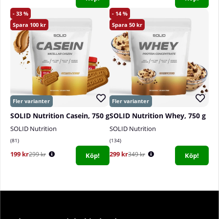
33
14
100
50
SOLID Nutrition Casein, 750 g
SOLID Nutrition Whey, 750 g
SOLID Nutrition
SOLID Nutrition
81
134
199 kr
299 kr
299 kr
349 kr
Köp!
Köp!