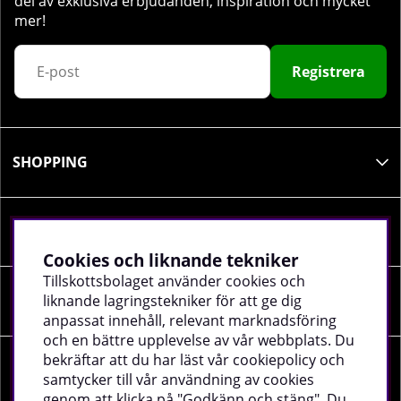
del av exklusiva erbjudanden, inspiration och mycket
mer!
Registrera
SHOPPING
INFORMATION
Cookies och liknande tekniker
Tillskottsbolaget använder cookies och
liknande lagringstekniker för att ge dig
SOCIALA MEDIER
anpassat innehåll, relevant marknadsföring
och en bättre upplevelse av vår webbplats. Du
bekräftar att du har läst vår cookiepolicy och
FÖRETAGSUPPGIFTER
samtycker till vår användning av cookies
genom att klicka på "Godkänn och stäng". Du