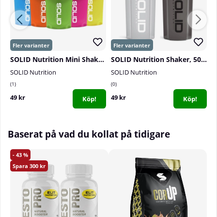
SOLID Nutrition Mini Shaker, 300 ml
SOLID Nutrition Shaker, 500 ml
SOLID Nutrition
SOLID Nutrition
B
1
0
3
49 kr
49 kr
2
Köp!
Köp!
Baserat på vad du kollat på tidigare
43
300