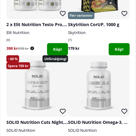
2 x Elit Nutrition Testo Pro, 120 caps
Skytrition CorUP, 1000 g
Elit Nutrition
Skytrition
0
7
398 kr
179 kr
698 kr
Köp!
Köp!
60
Utförsäljning!
150
SOLID Nutrition Cuts Night, 60 caps
SOLID Nutrition Omega-3, 90 caps
SOLID Nutrition
SOLID Nutrition