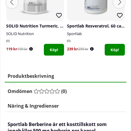
SOLID Nutrition Turmeric, 60 caps
Sportlab Resveratrol, 60 caps
SOLID Nutrition
Sportlab
S
0
0
5
119 kr
239 kr
3
199 kr
299 kr
Köp!
Köp!
Produktbeskrivning
Omdömen
(
0
)
Näring & Ingredienser
Sportlab Berberine är ett kosttillskott som
innehåller 500 mg berberin per kapsel.