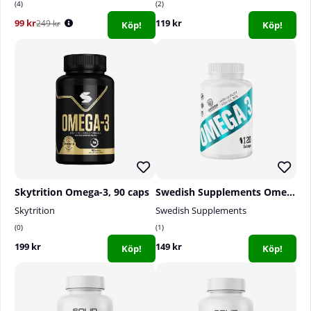
4
2
99 kr
119 kr
249 kr
Köp!
Köp!
Skytrition Omega-3, 90 caps
Swedish Supplements Omega-3, 120 caps
Skytrition
Swedish Supplements
0
1
199 kr
149 kr
Köp!
Köp!