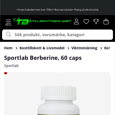
Gratis fraktalternativ över 700kr!
Bonusprodukter
Poäng på alla dina köp
Önskelista
Antal i önskelist
.
Var
Ant
.
Hem
Kosttillskott & Livsmedel
Viktminskning
Koffei
Sportlab Berberine, 60 caps
Sportlab
Produktbilder Sportlab Berberine, 60 caps