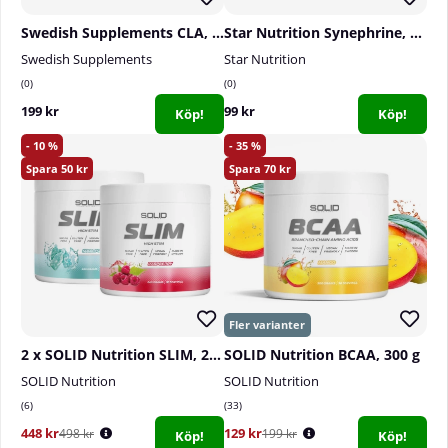
Swedish Supplements CLA, 90 caps
Star Nutrition Synephrine, 90 caps
Swedish Supplements
Star Nutrition
0
0
199 kr
99 kr
Köp!
Köp!
10
35
50
70
2 x SOLID Nutrition SLIM, 240 g
SOLID Nutrition BCAA, 300 g
SOLID Nutrition
SOLID Nutrition
6
33
448 kr
129 kr
498 kr
199 kr
Köp!
Köp!