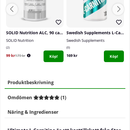
SOLID Nutrition ALC, 90 caps
Swedish Supplements L-Carnitine Forte, 60 caps
SOLID Nutrition
Swedish Supplements
S
2
0
0
99 kr
169 kr
2
179 kr
Köp!
Köp!
Produktbeskrivning
Omdömen
(
1
)
Näring & Ingredienser