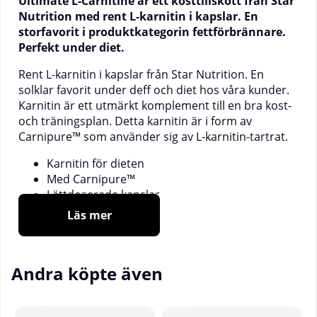
Ultimate L-Carnitine är ett kosttillskott från Star
Nutrition med rent L-karnitin i kapslar. En
storfavorit i produktkategorin fettförbrännare.
Perfekt under diet.
Rent L-karnitin i kapslar från Star Nutrition. En
solklar favorit under deff och diet hos våra kunder.
Karnitin är ett utmärkt komplement till en bra kost-
och träningsplan. Detta karnitin är i form av
Carnipure™ som använder sig av L-karnitin-tartrat.
Karnitin för dieten
Med Carnipure™
Lättdoserade kapslar
1 500 mg karnitin
Läs mer
30 serveringar
Det aminosyraliknande ämnet L-karnitin är en viktig
komponent i kroppens fettförbränning, då det krävs
Andra köpte även
för transport av fettsyror in till kroppscellernas
mitokondrier där de förbränns. Med Ultimate L-
Carnitine får du ett enkelt och rent sätt att öka