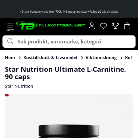
Gratis fraktalternativ över 700kr!
Bonusprodukter
Poäng på alla dina köp
Önskelista
Antal i önskelist
.
Var
Ant
.
Hem
Kosttillskott & Livsmedel
Viktminskning
Koffei
Star Nutrition Ultimate L-Carnitine,
90 caps
Star Nutrition
Produktbilder Star Nutrition Ultimate L-Carnitine, 90 caps