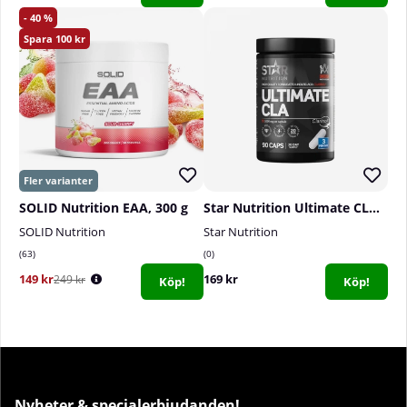
40
100
SOLID Nutrition EAA, 300 g
Star Nutrition Ultimate CLA, 90 caps
SOLID Nutrition
Star Nutrition
63
0
149 kr
169 kr
249 kr
Köp!
Köp!
Nyheter & specialerbjudanden!