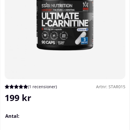
(
1 recensioner
)
Artnr:
STAR015
Medelbetyg 5 av 5 Antal betyg 1
199
kr
Antal: