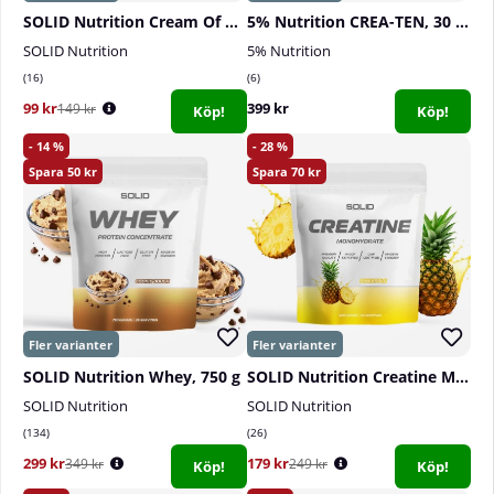
SOLID Nutrition Cream Of Rice, 1 kg
5% Nutrition CREA-TEN, 30 serv.
SOLID Nutrition
5% Nutrition
16
6
99 kr
399 kr
149 kr
Köp!
Köp!
14
28
50
70
SOLID Nutrition Whey, 750 g
SOLID Nutrition Creatine Monohydrate, 400 g
SOLID Nutrition
SOLID Nutrition
134
26
299 kr
179 kr
349 kr
249 kr
Köp!
Köp!