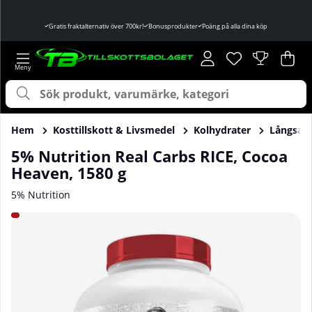
Gratis fraktalternativ över 700kr!
Bonusprodukter
Poäng på alla dina köp
Önskelista
Antal i önskelist
.
Var
Ant
.
Hem
Kosttillskott & Livsmedel
Kolhydrater
Långsam
5% Nutrition Real Carbs RICE, Cocoa
Heaven, 1580 g
5% Nutrition
Produktbilder 5% Nutrition Real Carbs RICE, Cocoa Heaven,