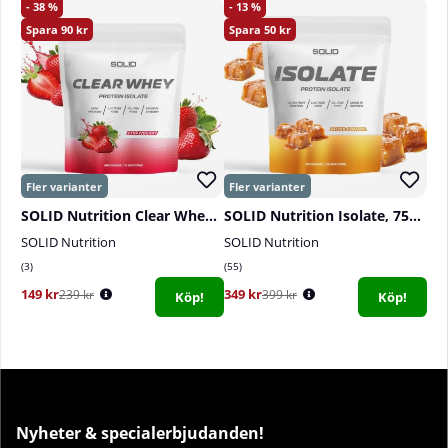
38
13
90
50
SOLID Nutrition Clear Whey, 300 g
SOLID Nutrition Isolate, 750 g
SOLID Nutrition
SOLID Nutrition
3
55
149 kr
349 kr
239 kr
399 kr
Köp!
Köp!
Nyheter & specialerbjudanden!