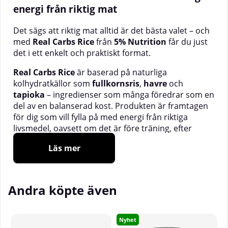
energi från riktig mat
Det sägs att riktig mat alltid är det bästa valet – och
med
Real Carbs Rice
från
5% Nutrition
får du just
det i ett enkelt och praktiskt format.
Real Carbs Rice
är baserad på naturliga
kolhydratkällor som
fullkornsris
,
havre
och
tapioka
– ingredienser som många föredrar som en
del av en balanserad kost. Produkten är framtagen
för dig som vill fylla på med energi från riktiga
livsmedel, oavsett om det är före träning, efter
träning eller som ett näringsrikt mellanmål.
Läs mer
Pulvret blandas enkelt i vatten eller shaker och ger
en mjuk och len konsistens utan klumpar, vilket gör
det lätt att använda även på språng.
Andra köpte även
Real Carbs Rice
innehåller
magnesium
, som bidrar
till en normal energiomsättning, elektrolytbalans
Nyhet
samt till att minska trötthet och utmattning.