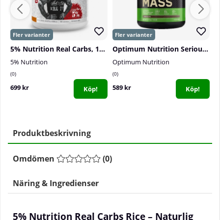
5% Nutrition Real Carbs, 1200 g
Optimum Nutrition Serious Mass, 2,7 kg
5% Nutrition
Optimum Nutrition
B
0
0
0
699 kr
589 kr
7
Köp!
Köp!
Produktbeskrivning
Omdömen
(
0
)
Näring & Ingredienser
5% Nutrition Real Carbs Rice – Naturlig