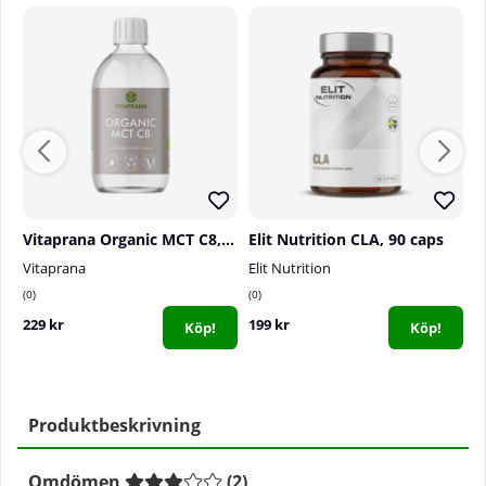
Vitaprana Organic MCT C8, 500 ml
Elit Nutrition CLA, 90 caps
Vitaprana
Elit Nutrition
S
0
0
0
229 kr
199 kr
1
Köp!
Köp!
Produktbeskrivning
Omdömen
(
2
)