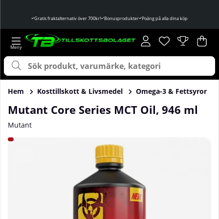
Gratis fraktalternativ över 700kr!
Bonusprodukter
Poäng på alla dina köp
Önskelista
Antal i önskelist
.
Var
Ant
.
Hem
Kosttillskott & Livsmedel
Omega-3 & Fettsyror
Mutant Core Series MCT Oil, 946 ml
Mutant
Produktbilder Mutant Core Series MCT Oil, 946 ml