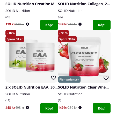
SOLID Nutrition Creatine Monohydrate, 400 g
SOLID Nutrition Collagen, 230 g
SOLID Nutrition
SOLID Nutrition
26
26
179 kr
149 kr
249 kr
249 kr
Köp!
Köp!
10
38
50
90
2 x SOLID Nutrition EAA, 300 g
SOLID Nutrition Clear Whey, 300 g
SOLID Nutrition
SOLID Nutrition
17
3
448 kr
149 kr
498 kr
239 kr
Köp!
Köp!