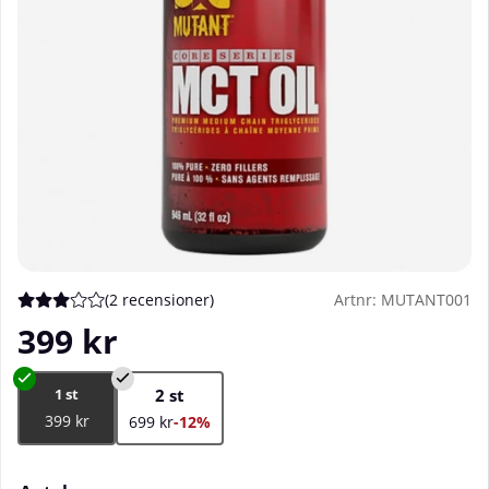
(
2 recensioner
)
Artnr:
MUTANT001
Medelbetyg 3 av 5 Antal betyg 2
399
kr
1 st
2 st
399 kr
699 kr
-12%