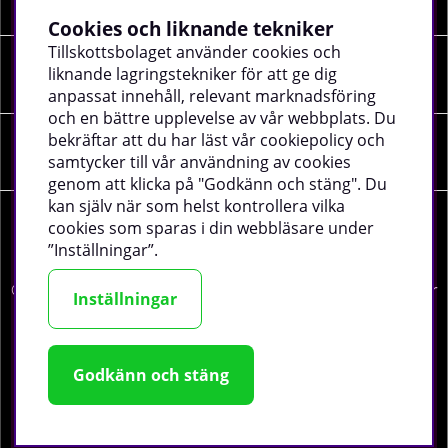
Cookies och liknande tekniker
Tillskottsbolaget använder cookies och
liknande lagringstekniker för att ge dig
SOCIALA MEDIER
anpassat innehåll, relevant marknadsföring
och en bättre upplevelse av vår webbplats. Du
bekräftar att du har läst vår cookiepolicy och
FÖRETAGSUPPGIFTER
samtycker till vår användning av cookies
genom att klicka på "Godkänn och stäng". Du
kan själv när som helst kontrollera vilka
cookies som sparas i din webbläsare under
”Inställningar”.
©
2026 tillskottsbolaget.se. Vi använder cookies -
läs mer
Inställningar
här
.
Godkänn och stäng