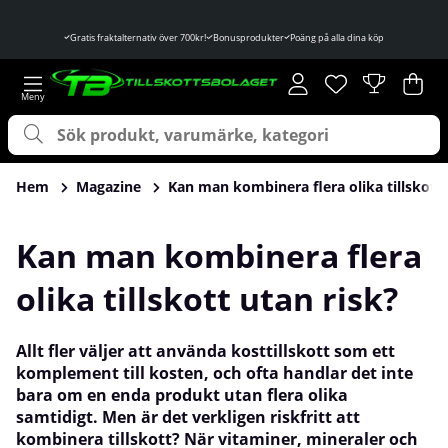
Gratis fraktalternativ över 700kr!
Bonusprodukter
Poäng på alla dina köp
Önskelista
Antal i önskelist
.
Var
Ant
.
Hem
Magazine
Kan man kombinera flera olika tillskott 
Kan man kombinera flera
olika tillskott utan risk?
Allt fler väljer att använda kosttillskott som ett
komplement till kosten, och ofta handlar det inte
bara om en enda produkt utan flera olika
samtidigt. Men är det verkligen riskfritt att
kombinera tillskott? När vitaminer, mineraler och