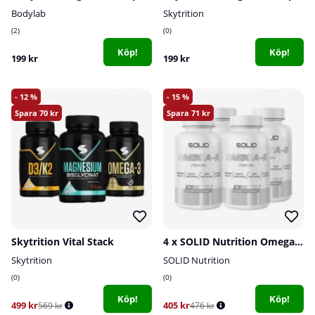
Bodylab
Skytrition
2
0
Köp!
Köp!
199 kr
199 kr
12
15
70
71
Skytrition Vital Stack
4 x SOLID Nutrition Omega-3, 90 caps
Skytrition
SOLID Nutrition
0
0
Köp!
Köp!
499 kr
405 kr
569 kr
476 kr