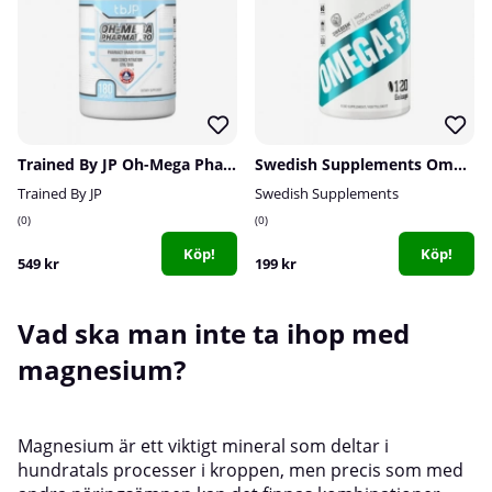
Trained By JP Oh-Mega Pharma Pro, 180 caps
Swedish Supplements Omega-3 Forte 70%, 120 caps
Trained By JP
Swedish Supplements
0
0
Köp!
Köp!
549 kr
199 kr
Vad ska man inte ta ihop med
magnesium?
Magnesium är ett viktigt mineral som deltar i
hundratals processer i kroppen, men precis som med