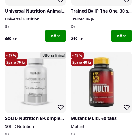
Universal Nutrition Animal Pak, 44-packs
Trained By JP The One, 30 serv.
Universal Nutrition
Trained By JP
6
0
Köp!
Köp!
669 kr
219 kr
47
19
Utförsäljning!
70
40
SOLID Nutrition B-Complex, 90 caps
Mutant Multi, 60 tabs
SOLID Nutrition
Mutant
1
3