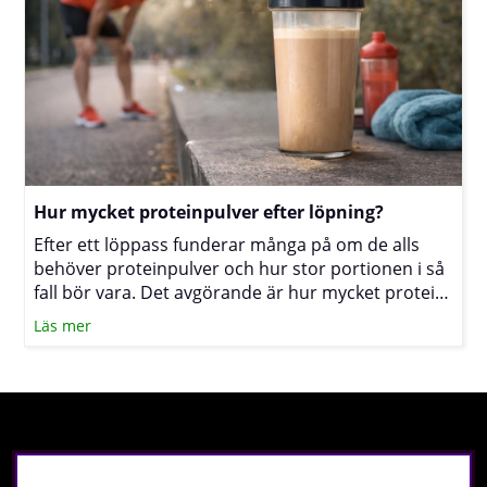
och BCAA är praktiska och när ett proteinpulver är
mer lämpligt.
Hur mycket proteinpulver efter löpning?
Efter ett löppass funderar många på om de alls
behöver proteinpulver och hur stor portionen i så
fall bör vara. Det avgörande är hur mycket protein
du får i dig under hela dagen, hur snabbt du kan
Läs mer
äta efter passet och hur hårt samt ofta du tränar.
Nyheter & specialerbjudanden!