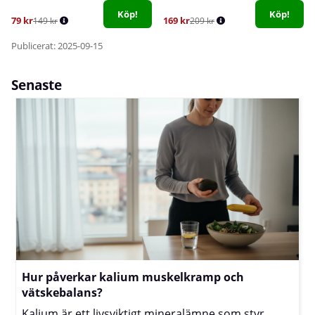
Köp!
Köp!
79 kr
169 kr
149 kr
209 kr
Publicerat: 2025-09-15
Senaste
Hur påverkar kalium muskelkramp och
vätskebalans?
Kalium är ett livsviktigt mineralämne som styr