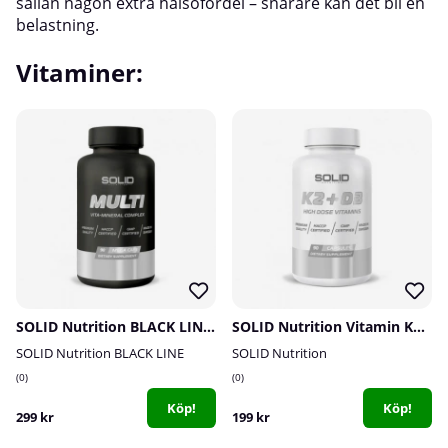
sällan någon extra hälsofördel – snarare kan det bli en
belastning.
Vitaminer:
SOLID Nutrition BLACK LINE Multi, 90 mega caps
SOLID Nutrition Vitamin K2+D3, 90 caps
SOLID Nutrition BLACK LINE
SOLID Nutrition
0
0
Köp!
Köp!
299 kr
199 kr