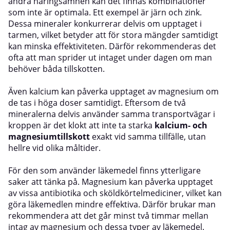
andra näringsämnen kan det finnas kombinationer
som inte är optimala. Ett exempel är järn och zink.
Dessa mineraler konkurrerar delvis om upptaget i
tarmen, vilket betyder att för stora mängder samtidigt
kan minska effektiviteten. Därför rekommenderas det
ofta att man sprider ut intaget under dagen om man
behöver båda tillskotten.
Även kalcium kan påverka upptaget av magnesium om
de tas i höga doser samtidigt. Eftersom de två
mineralerna delvis använder samma transportvägar i
kroppen är det klokt att inte ta starka
kalcium- och
magnesiumtillskott
exakt vid samma tillfälle, utan
hellre vid olika måltider.
För den som använder läkemedel finns ytterligare
saker att tänka på. Magnesium kan påverka upptaget
av vissa antibiotika och sköldkörtelmediciner, vilket kan
göra läkemedlen mindre effektiva. Därför brukar man
rekommendera att det går minst två timmar mellan
intag av magnesium och dessa typer av läkemedel.