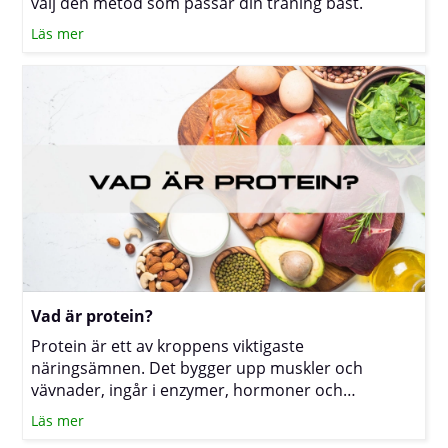
välj den metod som passar din träning bäst.
Läs mer
Vad är protein?
Protein är ett av kroppens viktigaste
näringsämnen. Det bygger upp muskler och
vävnader, ingår i enzymer, hormoner och
antikroppar och kan dessutom ge energi. För dig
Läs mer
som tränar mycket, vill bevara muskelmassa under