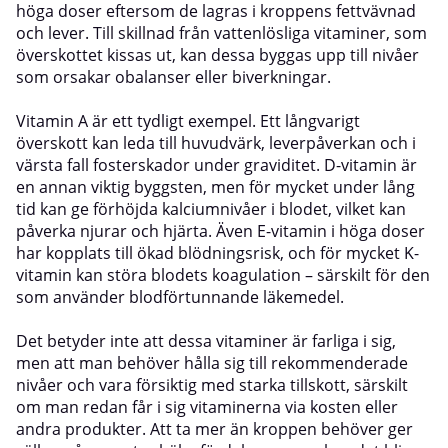
höga doser eftersom de lagras i kroppens fettvävnad
och lever. Till skillnad från vattenlösliga vitaminer, som
överskottet kissas ut, kan dessa byggas upp till nivåer
som orsakar obalanser eller biverkningar.
Vitamin A är ett tydligt exempel. Ett långvarigt
överskott kan leda till huvudvärk, leverpåverkan och i
värsta fall fosterskador under graviditet. D-vitamin är
en annan viktig byggsten, men för mycket under lång
tid kan ge förhöjda kalciumnivåer i blodet, vilket kan
påverka njurar och hjärta. Även E-vitamin i höga doser
har kopplats till ökad blödningsrisk, och för mycket K-
vitamin kan störa blodets koagulation – särskilt för den
som använder blodförtunnande läkemedel.
Det betyder inte att dessa vitaminer är farliga i sig,
men att man behöver hålla sig till rekommenderade
nivåer och vara försiktig med starka tillskott, särskilt
om man redan får i sig vitaminerna via kosten eller
andra produkter. Att ta mer än kroppen behöver ger