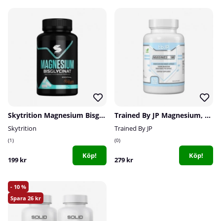
Skytrition Magnesium Bisglycinat, 90 caps
Trained By JP Magnesium, 120 caps
Skytrition
Trained By JP
1
0
Köp!
Köp!
199 kr
279 kr
10
26