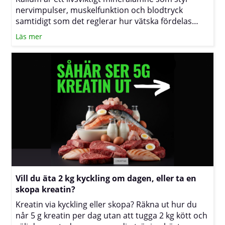
nervimpulser, muskelfunktion och blodtryck
samtidigt som det reglerar hur vätska fördelas
inne i och utanför cellerna. När halterna sjunker
Läs mer
under ansträngning eller vid stora vätskeförluster
kan du känna av kramp, trötthet eller svullnad.
Texten nedan förklarar sambanden och visar hur
du med kost och vätskeplanering kan minska
risken för besvär.
Vill du äta 2 kg kyckling om dagen, eller ta en
skopa kreatin?
Kreatin via kyckling eller skopa? Räkna ut hur du
når 5 g kreatin per dag utan att tugga 2 kg kött och