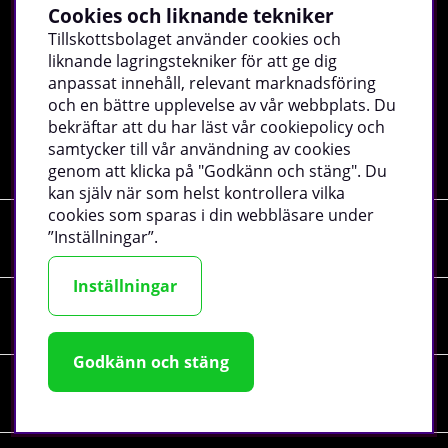
Cookies och liknande tekniker
Ange din mejladress och bli först med det senaste, ta
Tillskottsbolaget använder cookies och
del av exklusiva erbjudanden, inspiration och mycket
liknande lagringstekniker för att ge dig
mer!
anpassat innehåll, relevant marknadsföring
och en bättre upplevelse av vår webbplats. Du
bekräftar att du har läst vår cookiepolicy och
Registrera
samtycker till vår användning av cookies
genom att klicka på "Godkänn och stäng". Du
kan själv när som helst kontrollera vilka
cookies som sparas i din webbläsare under
”Inställningar”.
Shopping
Inställningar
Information
Godkänn och stäng
Sociala medier