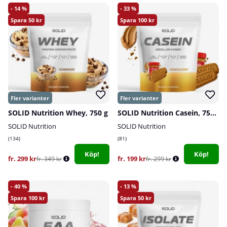
14
33
50
100
SOLID Nutrition Whey, 750 g
SOLID Nutrition Casein, 750 g
SOLID Nutrition
SOLID Nutrition
134
81
Köp!
Köp!
fr. 299 kr
fr. 199 kr
fr. 349 kr
fr. 299 kr
40
13
100
50