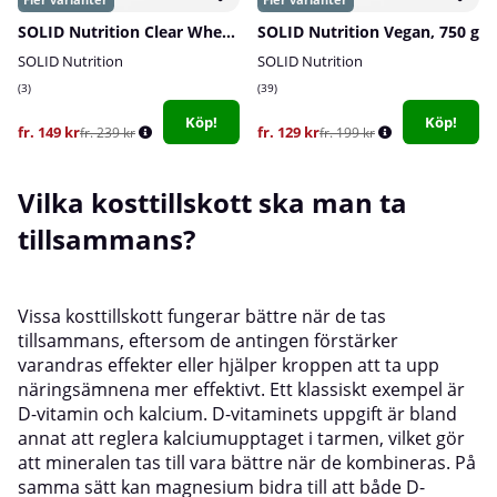
SOLID Nutrition Clear Whey, 300 g
SOLID Nutrition Vegan, 750 g
SOLID Nutrition
SOLID Nutrition
3
39
Köp!
Köp!
fr. 149 kr
fr. 129 kr
fr. 239 kr
fr. 199 kr
Vilka kosttillskott ska man ta
tillsammans?
Vissa kosttillskott fungerar bättre när de tas
tillsammans, eftersom de antingen förstärker
varandras effekter eller hjälper kroppen att ta upp
näringsämnena mer effektivt. Ett klassiskt exempel är
D-vitamin och kalcium. D-vitaminets uppgift är bland
annat att reglera kalciumupptaget i tarmen, vilket gör
att mineralen tas till vara bättre när de kombineras. På
samma sätt kan magnesium bidra till att både D-