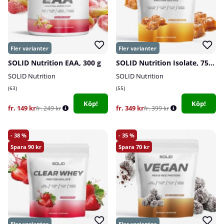
SOLID Nutrition EAA, 300 g
SOLID Nutrition Isolate, 750 g
SOLID Nutrition
SOLID Nutrition
63
55
Köp!
Köp!
fr. 149 kr
fr. 349 kr
fr. 249 kr
fr. 399 kr
38
35
90
70