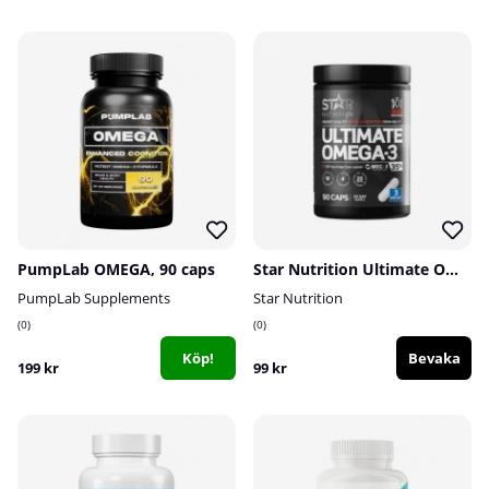
PumpLab OMEGA, 90 caps
Star Nutrition Ultimate Omega-3, 90 caps, 35% 1000 mg
PumpLab Supplements
Star Nutrition
0
0
Köp!
Bevaka
199 kr
99 kr