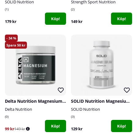
SOLID Nutrition
Strength Sport Nutrition
1
2
Köp!
Köp!
179 kr
149 kr
34
50
Delta Nutrition Magnesium, 100 caps
SOLID Nutrition Magnesium Complex, 90 caps
Delta Nutrition
SOLID Nutrition
0
3
Köp!
Köp!
99 kr
129 kr
149 kr