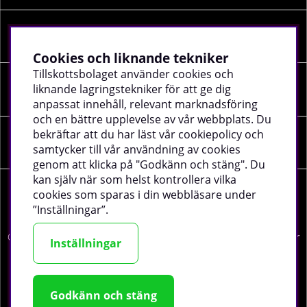
INFORMATION
Cookies och liknande tekniker
Tillskottsbolaget använder cookies och
liknande lagringstekniker för att ge dig
SOCIALA MEDIER
anpassat innehåll, relevant marknadsföring
och en bättre upplevelse av vår webbplats. Du
bekräftar att du har läst vår cookiepolicy och
FÖRETAGSUPPGIFTER
samtycker till vår användning av cookies
genom att klicka på "Godkänn och stäng". Du
kan själv när som helst kontrollera vilka
cookies som sparas i din webbläsare under
”Inställningar”.
©
2026 tillskottsbolaget.se. Vi använder cookies -
läs mer
Inställningar
här
.
Godkänn och stäng