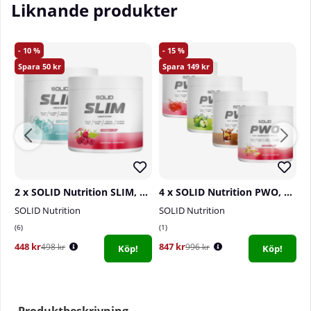
Liknande produkter
10
15
50
149
2 x SOLID Nutrition SLIM, 240 g
4 x SOLID Nutrition PWO, 230 g
SOLID Nutrition
SOLID Nutrition
S
6
1
7
448 kr
847 kr
8
498 kr
996 kr
Köp!
Köp!