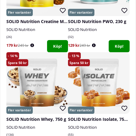
SOLID Nutrition Creatine Monohydrate, 400 g
SOLID Nutrition PWO, 230 g
SOLID Nutrition
SOLID Nutrition
26
32
179 kr
129 kr
249 kr
249 kr
Köp!
Köp!
14
13
50
50
SOLID Nutrition Whey, 750 g
SOLID Nutrition Isolate, 750 g
SOLID Nutrition
SOLID Nutrition
134
55