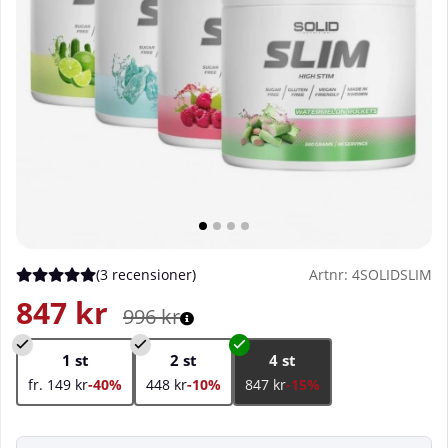
(
3 recensioner
)
Artnr:
4SOLIDSLIM
Medelbetyg 5 av 5 Antal betyg 3
847
kr
996
kr
1 st
2 st
4 st
fr. 149 kr
-40%
448 kr
-10%
847 kr
-15%