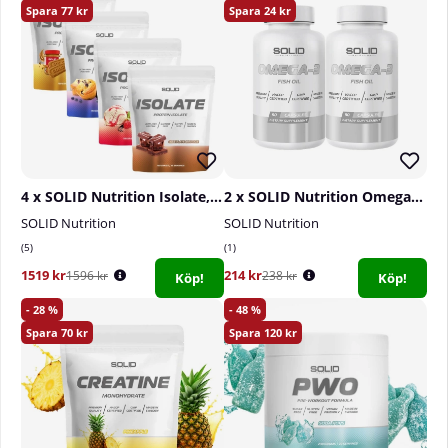
77
24
4 x SOLID Nutrition Isolate, 750 g
2 x SOLID Nutrition Omega-3, 90 caps
SOLID Nutrition
SOLID Nutrition
5
1
1519 kr
214 kr
1596 kr
238 kr
Köp!
Köp!
28
48
70
120