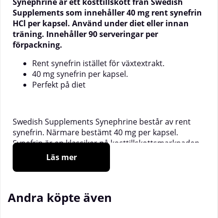
Synephrine är ett kosttillskott från Swedish
Supplements som innehåller 40 mg rent synefrin
HCl per kapsel. Använd under diet eller innan
träning. Innehåller 90 serveringar per
förpackning.
Rent synefrin istället för växtextrakt.
40 mg synefrin per kapsel.
Perfekt på diet
Swedish Supplements Synephrine består av rent
synefrin. Närmare bestämt 40 mg per kapsel.
Synefrin är en klassiker på kosttillskottsmarknaden,
som ofta används under deff och
Läs mer
viktnedgångsdieter och det är en populär produkt
att använda på morgonen innan cardio eller innan
annan träning.
Andra köpte även
Varje kapsel av Swedish Supplements Synephrine
innehåller 40 mg kemiskt rent synefrin HCL. Detta