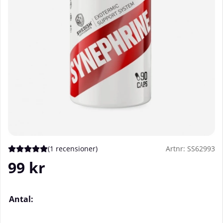
(
1 recensioner
)
Artnr:
SS62993
Medelbetyg 5 av 5 Antal betyg 1
99
kr
Antal: