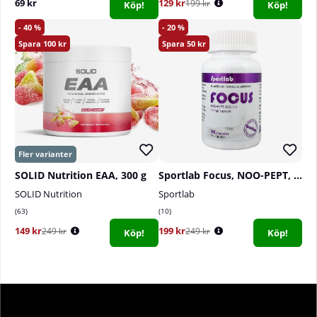
69 kr
129 kr
199 kr
Köp!
Köp!
40
20
100
50
SOLID Nutrition EAA, 300 g
Sportlab Focus, NOO-PEPT, 90 caps
SOLID Nutrition
Sportlab
63
10
149 kr
199 kr
249 kr
249 kr
Köp!
Köp!