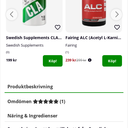
Swedish Supplements CLA, 90 caps
Fairing ALC (Acetyl L-Karnitin), 90 caps
Swedish Supplements
Fairing
S
0
1
0
199 kr
239 kr
2
299 kr
Köp!
Köp!
Produktbeskrivning
Omdömen
(
1
)
Näring & Ingredienser