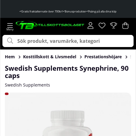
Gratis fraktalternativ över 700kr!
Bonusprodukter
Poäng på alla dina köp
Önskelista
Antal i önskelist
.
Var
Ant
.
Hem
Kosttillskott & Livsmedel
Prestationshöjare
Sy
Swedish Supplements Synephrine, 90
caps
Swedish Supplements
Produktbilder Swedish Supplements Synephrine, 90 caps