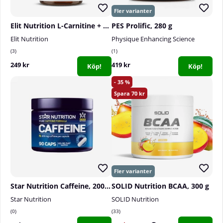
Elit Nutrition L-Carnitine + Synephrine, 60 caps
PES Prolific, 280 g
Elit Nutrition
Physique Enhancing Science
3
1
249 kr
419 kr
Köp!
Köp!
35
70
Star Nutrition Caffeine, 200 mg, 90 caps
SOLID Nutrition BCAA, 300 g
Star Nutrition
SOLID Nutrition
0
33