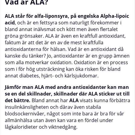
Vad är ALA?
ALA
står för alfa-liponsyra, på engelska Alpha-lipoic
acid
, och är en fettsyra som naturligt förekommer i
bland annat inälvsmat och kött men även flertalet
gröna grönsaker. ALA är även en kraftfull antioxidant,
faktum är att det är en av de mest kraftfulla
antioxidanterna för hälsan. Vad är en antioxidant då
kanske du tänker? Jo, antioxidanter är en grupp ämnen
som alla motverkar oxidation. Oxidation är en process
som i för hög utsträckning kan öka risken för bland
annat diabetes, hjärt- och kärlsjukdomar.
Jämför man ALA med andra antioxidanter kan man
se en del skillnader, skillnader där ALA sticker ut till
det bättre.
Bland annat har
ALA
visats kunna förbättra
insulinkänsligheten och därav även stabila
blodsockernivåer, något som inte bara är bra för vår
allmänhälsa utan även kan vara en fördel under
lågkaloridieter och viktnedgång.