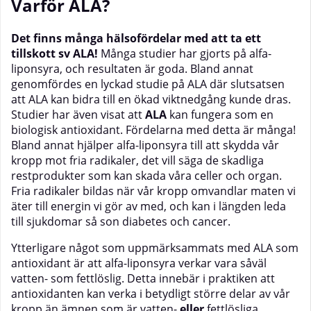
Varför ALA?
Det finns många hälsofördelar med att ta ett
tillskott sv ALA!
Många studier har gjorts på alfa-
liponsyra, och resultaten är goda. Bland annat
genomfördes en lyckad studie på ALA där slutsatsen
att ALA kan bidra till en ökad viktnedgång kunde dras.
Studier har även visat att
ALA
kan fungera som en
biologisk antioxidant. Fördelarna med detta är många!
Bland annat hjälper alfa-liponsyra till att skydda vår
kropp mot fria radikaler, det vill säga de skadliga
restprodukter som kan skada våra celler och organ.
Fria radikaler bildas när vår kropp omvandlar maten vi
äter till energin vi gör av med, och kan i längden leda
till sjukdomar så son diabetes och cancer.
Ytterligare något som uppmärksammats med ALA som
antioxidant är att alfa-liponsyra verkar vara såväl
vatten- som fettlöslig. Detta innebär i praktiken att
antioxidanten kan verka i betydligt större delar av vår
kropp än ämnen som är vatten-
eller
fettlösliga.