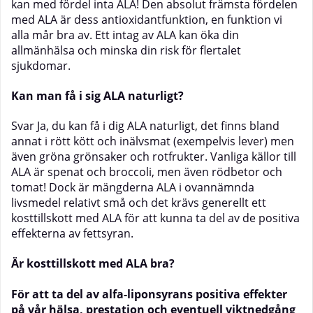
kan med fördel inta ALA! Den absolut främsta fördelen
med ALA är dess antioxidantfunktion, en funktion vi
alla mår bra av. Ett intag av ALA kan öka din
allmänhälsa och minska din risk för flertalet
sjukdomar.
Kan man få i sig ALA naturligt?
Svar Ja, du kan få i dig ALA naturligt, det finns bland
annat i rött kött och inälvsmat (exempelvis lever) men
även gröna grönsaker och rotfrukter. Vanliga källor till
ALA är spenat och broccoli, men även rödbetor och
tomat! Dock är mängderna ALA i ovannämnda
livsmedel relativt små och det krävs generellt ett
kosttillskott med ALA för att kunna ta del av de positiva
effekterna av
fettsyran
.
Är kosttillskott med ALA bra?
För att ta del av alfa-liponsyrans positiva effekter
på vår hälsa, prestation och eventuell viktnedgång