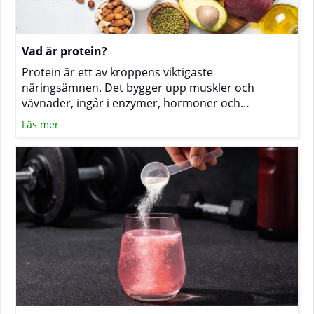
Vad är protein?
Protein är ett av kroppens viktigaste
näringsämnen. Det bygger upp muskler och
vävnader, ingår i enzymer, hormoner och
antikroppar och kan dessutom ge energi. För dig
Läs mer
som tränar mycket, vill bevara muskelmassa under
viktnedgång eller helt enkelt vill må bra kan det
därför vara klokt att se över det dagliga intaget, i
första hand via mat och vid behov med
kosttillskott. (Läs mer om proteinpulver)