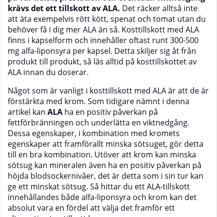
krävs det ett tillskott av ALA.
Det räcker alltså inte
att äta exempelvis rött kött, spenat och tomat utan du
behöver få i dig mer ALA än så. Kosttillskott med ALA
finns i kapselform och innehåller oftast runt 300-500
mg alfa-liponsyra per kapsel. Detta skiljer sig åt från
produkt till produkt, så läs alltid på kosttillskottet av
ALA innan du doserar.
Något som är vanligt i kosttillskott med ALA är att de är
förstärkta med
krom
. Som tidigare nämnt i denna
artikel kan
ALA
ha en positiv påverkan på
fettförbränningen och underlätta en viktnedgång.
Dessa egenskaper, i kombination med kromets
egenskaper att framförallt minska sötsuget, gör detta
till en bra kombination. Utöver att krom kan minska
sötsug kan mineralen även ha en positiv påverkan på
höjda blodsockernivåer, det är detta som i sin tur kan
ge ett minskat sötsug. Så hittar du ett ALA-tillskott
innehållandes både alfa-liponsyra och krom kan det
absolut vara en fördel att välja det framför ett