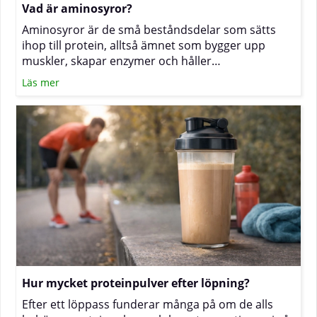
Vad är aminosyror?
Aminosyror är de små beståndsdelar som sätts
ihop till protein, alltså ämnet som bygger upp
muskler, skapar enzymer och håller
immunförsvaret i gång. Oavsett om du tränar hårt,
Läs mer
vill minska i vikt eller bara äter medvetet är det
vanligt att undra hur tillskott av aminosyror passar
in i vardagen. Nedan får du en tydlig genomgång
av hur de fungerar, när fria aminosyror som EAA
och BCAA är praktiska och när ett proteinpulver är
mer lämpligt.
Hur mycket proteinpulver efter löpning?
Efter ett löppass funderar många på om de alls