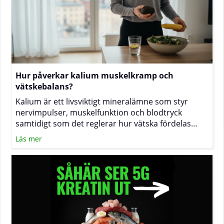
Hur påverkar kalium muskelkramp och
vätskebalans?
Kalium är ett livsviktigt mineralämne som styr
nervimpulser, muskelfunktion och blodtryck
samtidigt som det reglerar hur vätska fördelas
inne i och utanför cellerna. När halterna sjunker
Läs mer
under ansträngning eller vid stora vätskeförluster
kan du känna av kramp, trötthet eller svullnad.
Texten nedan förklarar sambanden och visar hur
du med kost och vätskeplanering kan minska
risken för besvär.