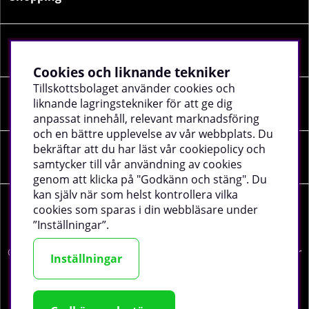
Information
Cookies och liknande tekniker
Tillskottsbolaget använder cookies och
liknande lagringstekniker för att ge dig
Sociala medier
anpassat innehåll, relevant marknadsföring
och en bättre upplevelse av vår webbplats. Du
bekräftar att du har läst vår cookiepolicy och
Företagsuppgifter
samtycker till vår användning av cookies
genom att klicka på "Godkänn och stäng". Du
kan själv när som helst kontrollera vilka
cookies som sparas i din webbläsare under
”Inställningar”.
©
2026 tillskottsbolaget.se. Vi använder cookies -
läs mer
Inställningar
här
.