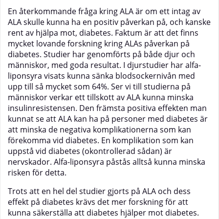
En återkommande fråga kring ALA är om ett intag av
ALA skulle kunna ha en positiv påverkan på, och kanske
rent av hjälpa mot, diabetes. Faktum är att det finns
mycket lovande forskning kring ALAs påverkan på
diabetes. Studier har genomförts på både djur och
människor, med goda resultat. I djurstudier har alfa-
liponsyra visats kunna sänka blodsockernivån med
upp till så mycket som 64%. Ser vi till studierna på
människor verkar ett tillskott av ALA kunna minska
insulinresistensen. Den främsta positiva effekten man
kunnat se att ALA kan ha på personer med diabetes är
att minska de negativa komplikationerna som kan
förekomma vid diabetes. En komplikation som kan
uppstå vid diabetes (okontrollerad sådan) är
nervskador. Alfa-liponsyra påstås alltså kunna minska
risken för detta.
Trots att en hel del studier gjorts på ALA och dess
effekt på diabetes krävs det mer forskning för att
kunna säkerställa att diabetes hjälper mot diabetes.