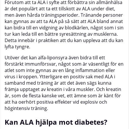
Förutom att ta ALA i syfte att förbättra sin allmänhälsa
är det populärt att ta ett tillskott av ALA under diet,
men även hårda träningsperioder. Tränande personer
kan gynnas av att ta ALA på så sätt att ALA bland annat
kan bidra till en vidgning av blodkärlen, något som i sin
tur kan leda till en bättre syresättning av musklerna.
Detta innebär i praktiken att du kan uppleva att du kan
lyfta tyngre.
Utöver det kan alfa-liponsyra även bidra till ett
förstärkt
immunförsvar
, något som är väsentligt för en
atlet som inte gynnas av en lång inflammation eller
virus i kroppen. Ytterligare en positiv sak med ALA i
samband med träning är att det även sägs kunna
främja upptaget av kreatin i våra muskler. Och kreatin
är, som de flesta kanske vet, ett ämne som är känt för
att ha oerhört positiva effekter vid explosiv och
högintensiv träning.
Kan ALA hjälpa mot diabetes?