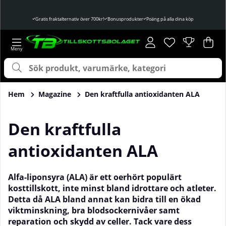
Gratis fraktalternativ över 700kr!
Bonusprodukter
Poäng på alla dina köp
Önskelista
Antal i önskelist
.
Var
Ant
.
Hem
Magazine
Den kraftfulla antioxidanten ALA
Den kraftfulla
antioxidanten ALA
Alfa-liponsyra (ALA) är ett oerhört populärt
kosttillskott, inte minst bland idrottare och atleter.
Detta då ALA bland annat kan bidra till en ökad
viktminskning, bra blodsockernivåer samt
reparation och skydd av celler. Tack vare dess