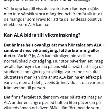
Vår kropp kan till viss del syntetisera liponsyra själv,
men inte särskilt stora mängder, och framförallt inte i
de mängder som krävs för att ta del av dessa positiva
effekter som ALA kan ha.
Kan ALA bidra till viktminskning?
Det är inte helt ovanligt att man hör talas om ALA i
samband med viktnedgång, fettförbränning eller
dieter.
Varför? Jo, ALA kan nämligen bidra till en
normal/ökad viktnedgång. Hur stor påverkan ett intag
av alfa-liponsyra kan ha på ens vikt är svårt att säga då
studierna som gjorts gett väldigt varierande resultat.
Slutsatsen man kan dra är att ALA kan ha en effekt på
vår vikt, men att det givetvis är individuellt och varierar
från person till person.
Det finns flertalet studier som visar på att ett intag av
ALA under en längre period haft en liten påverkan på
viktnedgången och även BMIet, jämfört med de som