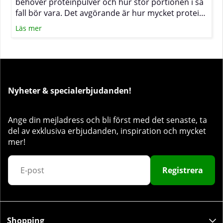
behöver proteinpulver och hur stor portionen i så
fall bör vara. Det avgörande är hur mycket protein
du får i dig under hela dagen, hur snabbt du kan
Läs mer
äta efter passet och hur hårt samt ofta du tränar.
Nyheter & specialerbjudanden!
Ange din mejladress och bli först med det senaste, ta
del av exklusiva erbjudanden, inspiration och mycket
mer!
Registrera
Shopping