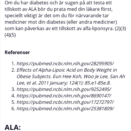
Om du har diabetes och är sugen på att testa ett
tillskott av ALA bör du prata med din läkare först,
speciellt viktigt är det om du för närvarande tar
mediciner mot din diabetes (eller andra mediciner)
som kan påverkas av ett tillskott av alfa-liponsyra. (2)(3)
(4)(5)
Referenser
https://pubmed.ncbi.nlm.nih.gov/28295905/
Effects of Alpha-Lipoic Acid on Body Weight in
Obese Subjects. Eun Hee Koh, Woo Je Lee, San Ah
Lee, et al. 2011 January; 124(1): 85.e1-85e.8.
https://pubmed.ncbi.nlm.nih.gov/9252495/
https://pubmed.ncbi.nlm.nih.gov/8690147/
https://pubmed.ncbi.nlm.nih.gov/17272797/
https://pubmed.ncbi.nlm.nih.gov/25381809/
ALA: