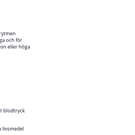
trytmen
ga och för
ion eller höga
t blodtryck
a livsmedel