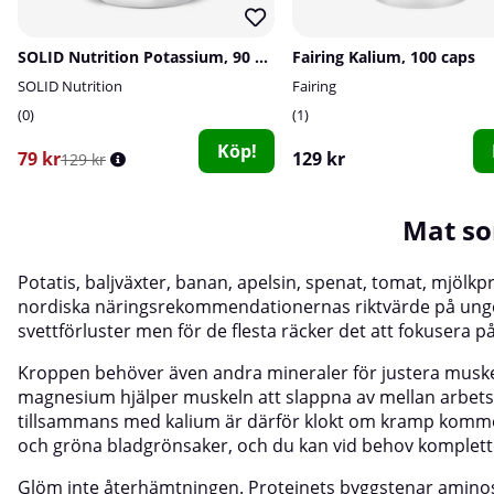
SOLID Nutrition Potassium, 90 caps
Fairing Kalium, 100 caps
SOLID Nutrition
Fairing
0
1
Köp!
79 kr
129 kr
129 kr
Mat so
Potatis, baljväxter, banan, apelsin, spenat, tomat, mjölkpr
nordiska näringsrekommendationernas riktvärde på unge
svettförluster men för de flesta räcker det att fokusera p
Kroppen behöver även andra mineraler för justera muskel
magnesium
hjälper muskeln att slappna av mellan arbet
tillsammans med kalium är därför klokt om kramp kommer 
och gröna bladgrönsaker, och du kan vid behov komple
Glöm inte återhämtningen. Proteinets byggstenar
amino