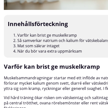
Innehållsförteckning
Varför kan brist ge muskelkramp
Så samverkar natrium och kalium för vätskebalan
Mat som säkrar intaget
När du bör vara extra uppmärksam
Varför kan brist ge muskelkramp
Muskelsammandragningar startar med ett inflöde av natri
förlorar mycket kalium genom svett, diarré eller vätske
yttra sig som kramp, ryckningar eller generell svaghet. I 
Vid hård träning ökar risken om vätskeintag och saltinta
på central trötthet, ovana rörelsemönster eller rent vätske