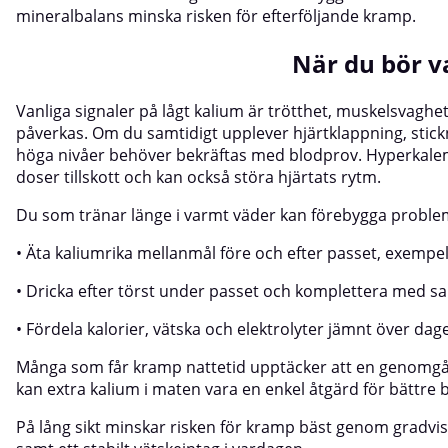
mineralbalans minska risken för efterföljande kramp.
När du bör 
Vanliga signaler på lågt kalium är trötthet, muskelsvagh
påverkas. Om du samtidigt upplever hjärtklappning, stickn
höga nivåer behöver bekräftas med blodprov. Hyperkalemi, 
doser tillskott och kan också störa hjärtats rytm.
Du som tränar länge i varmt väder kan förebygga proble
• Äta kaliumrika mellanmål före och efter passet, exempel
• Dricka efter törst under passet och komplettera med sal
• Fördela kalorier, vätska och elektrolyter jämnt över dage
Många som får kramp nattetid upptäcker att en genomgån
kan extra kalium i maten vara en enkel åtgärd för bättre 
På lång sikt minskar risken för kramp bäst genom gradvis