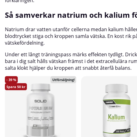
förklaringen.
Så samverkar natrium och kalium f
Natrium drar vatten utanför cellerna medan kalium håller 
blodtrycket stiga och kroppen samla vätska. En kost rik 
vätskefördelning.
Under ett långt träningspass märks effekten tydligt. Drick
bara i dig salt hålls vätskan främst i det extracellulära 
salta klokt hjälper du kroppen att snabbt återfå balans.
39
Utförsäljning!
50