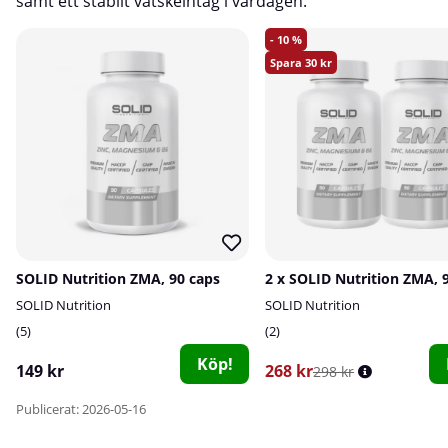
samt ett stabilt vätskeintag i vardagen.​
10
30
SOLID Nutrition ZMA, 90 caps
2 x SOLID Nutrition ZMA, 
SOLID Nutrition
SOLID Nutrition
5
2
Köp!
149 kr
268 kr
298 kr
Publicerat: 2026-05-16