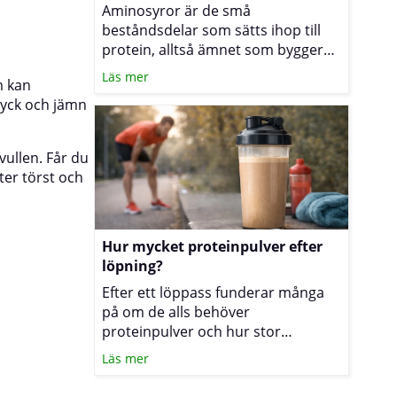
Aminosyror är de små
beståndsdelar som sätts ihop till
protein, alltså ämnet som bygger
upp muskler, skapar enzymer och
Läs mer
m kan
håller immunförsvaret i gång.
ryck och jämn
Oavsett om du tränar hårt, vill
minska i vikt eller bara äter
medvetet är det vanligt att undra
vullen. Får du
hur tillskott av aminosyror passar
ter törst och
in i vardagen. Nedan får du en
tydlig genomgång av hur de
fungerar, när fria aminosyror som
EAA och BCAA är praktiska och när
Hur mycket proteinpulver efter
ett proteinpulver är mer lämpligt.
löpning?
Efter ett löppass funderar många
på om de alls behöver
proteinpulver och hur stor
portionen i så fall bör vara. Det
Läs mer
avgörande är hur mycket protein
du får i dig under hela dagen, hur