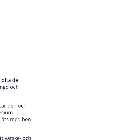
snabbt du kan äta efter passet och
hur hårt samt ofta du tränar.
 ofta de
ängd och
tar den och
nesium
m äts med ben
t vätske- och