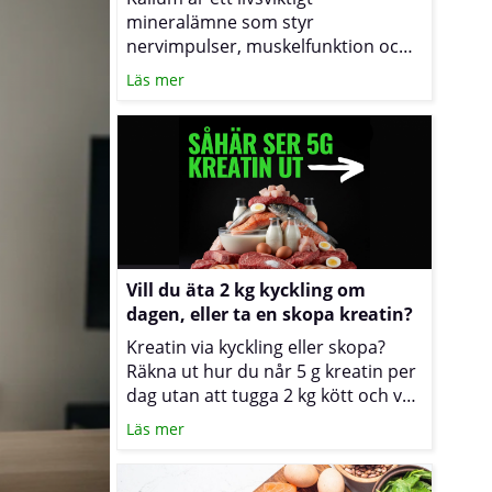
mineralämne som styr
nervimpulser, muskelfunktion och
blodtryck samtidigt som det
Läs mer
reglerar hur vätska fördelas inne i
och utanför cellerna. När halterna
sjunker under ansträngning eller
vid stora vätskeförluster kan du
känna av kramp, trötthet eller
svullnad. Texten nedan förklarar
sambanden och visar hur du med
kost och vätskeplanering kan
minska risken för besvär.
Vill du äta 2 kg kyckling om
dagen, eller ta en skopa kreatin?
Kreatin via kyckling eller skopa?
Räkna ut hur du når 5 g kreatin per
dag utan att tugga 2 kg kött och välj
den metod som passar din träning
Läs mer
bäst.