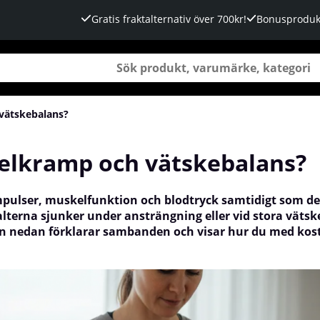
Gratis fraktalternativ över 700kr!
Bonusproduk
vätskebalans?
elkramp och vätskebalans?
mpulser, muskelfunktion och blodtryck samtidigt som det
alterna sjunker under ansträngning eller vid stora vätsk
ten nedan förklarar sambanden och visar hur du med kos