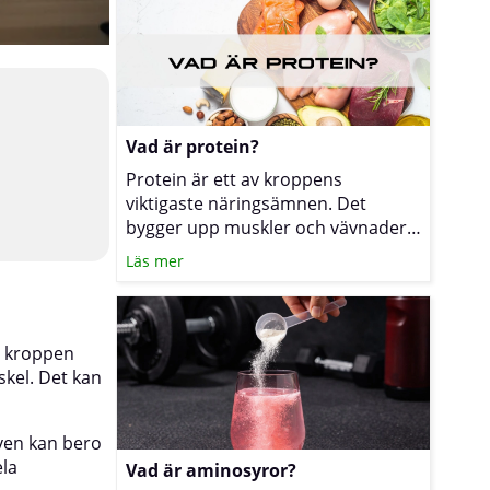
Vad är protein?
Protein är ett av kroppens
viktigaste näringsämnen. Det
bygger upp muskler och vävnader,
ingår i enzymer, hormoner och
Läs mer
antikroppar och kan dessutom ge
energi. För dig som tränar mycket,
vill bevara muskelmassa under
viktnedgång eller helt enkelt vill må
m kroppen
bra kan det därför vara klokt att se
skel. Det kan
över det dagliga intaget, i första
hand via mat och vid behov med
även kan bero
kosttillskott. (Läs mer om
ela
proteinpulver)
Vad är aminosyror?