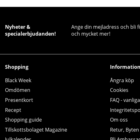
Nyheter &
Ange din mejladress och bli f
specialerbjudanden!
och mycket mer!
Shopping
Informatio
Black Week
Ångra köp
Omdömen
Cookies
Presentkort
FAQ - vanliga
Recept
Integritetspo
Shopping guide
Om oss
Tillskottsbolaget Magazine
Retur, Byten
Julkalender
Bli Ambassa