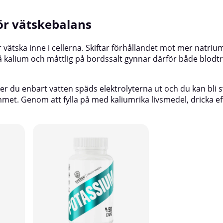
ör vätskebalans
vätska inne i cellerna. Skiftar förhållandet mot mer natriu
på kalium och måttlig på bordssalt gynnar därför både blodt
er du enbart vatten späds elektrolyterna ut och du kan bli s
rummet. Genom att fylla på med kaliumrika livsmedel, dricka ef