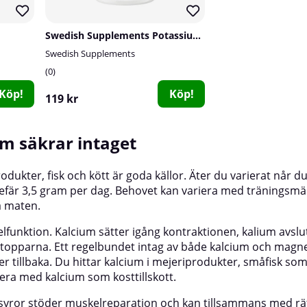
Swedish Supplements Potassium, 90 caps
Swedish Supplements
0
Köp!
Köp!
119 kr
m säkrar intaget
odukter, fisk och kött är goda källor. Äter du varierat når du
fär 3,5 gram per dag. Behovet kan variera med träningsm
å maten.
funktion. Kalcium sätter igång kontraktionen, kalium avslu
stopparna. Ett regelbundet intag av både kalcium och mag
tillbaka. Du hittar kalcium i mejeriprodukter, småfisk so
ttera med
kalcium
som kosttillskott.
syror
stöder muskelreparation och kan tillsammans med rät