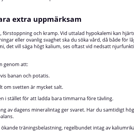
vara extra uppmärksam
et, förstoppning och kramp. Vid uttalad hypokalemi kan hjär
ingar eller ovanlig svaghet ska du söka vård, då både för lå
det vill säga högt kalium, ses oftast vid nedsatt njurfunkt
m genom att:
vis banan och potatis.
t om svetten är mycket salt.
n i stället för att ladda bara timmarna före tävling.
g av dagens mineralintag ger svaret. Har du samtidigt hög
balans.
 ökande träningsbelastning, regelbundet intag av kaliumrik