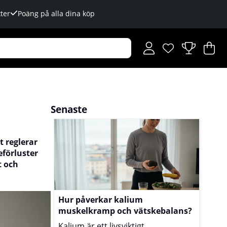
ter
Poäng på alla dina köp
Önskelista
Antal i önskelista
.
V
An
.
Senaste
 reglerar
eförluster
t och
Hur påverkar kalium
muskelkramp och vätskebalans?
Kalium är ett livsviktigt