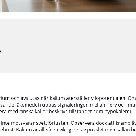
s
um och avslutas när kalium återställer vilopotentialen. O
drivande läkemedel rubbas signaleringen mellan nerv och mu
flera medicinska källor beskrivs tillståndet som hypokalemi.
g inte motsvarar svettförlusten. Observera dock att kramp 
brist. Kalium är alltså en viktig del av pusslet men sällan h