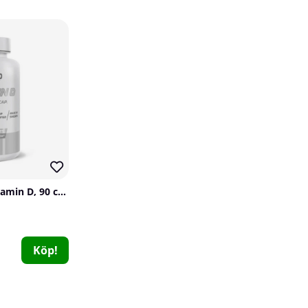
SOLID Nutrition Vitamin D, 90 caps
Köp!