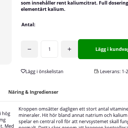
som innehåller rent kaliumcitrat. Full doserin
elementärt kalium.
Antal:
Lägg i kundv
Leverans:
1-
Näring & Ingredienser
Kroppen omsätter dagligen ett stort antal vitamin
i hög
mineraler. Hit hör bland annat natrium och kaliu
 mg
spelar en central roll för att nervsystemet skall fu
st. Med
normalt. Detta sker genom att kroppen kontrollera