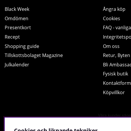
Black Week
Ångra köp
Omdömen
Cookies
Presentkort
FAQ - vanliga
Recept
Integritetspo
Shopping guide
Om oss
Tillskottsbolaget Magazine
Retur, Byten
Julkalender
Bli Ambassa
Fysisk butik
Kontaktform
Köpvillkor
Cookies och liknande tekniker