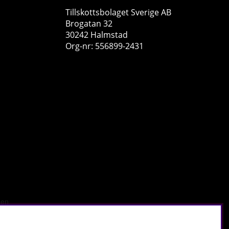
Tillskottsbolaget Sverige AB
Brogatan 32
30242 Halmstad
Org-nr: 556899-2431
Swedish Supplements Curcumin, 90 caps
Swedish Supplements
0
199 kr
Köp!
r
.