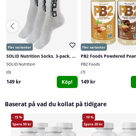
SOLID Nutrition Socks, 3-pack, White
SOLID Nutrition
PB2 Foods
0
7
149 kr
149 kr
Köp!
Baserat på vad du kollat på tidigare
15
10
59
20