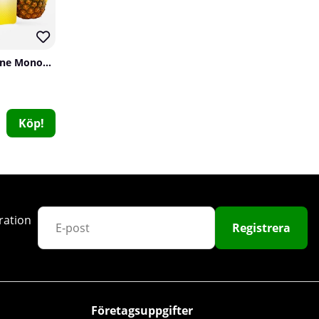
SOLID Nutrition Creatine Monohydrate, 400 g
Köp!
Star Nutrition Magtein, 90 caps
Star Nutrition
0
379 kr
Köp!
ration
Registrera
Företagsuppgifter