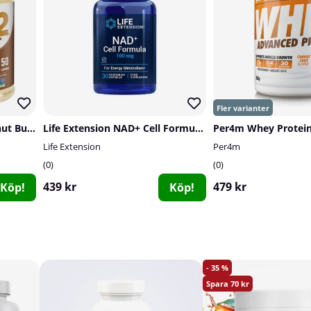
PB2 Foods Powdered Peanut Butter, 184 g
Life Extension NAD+ Cell Formula 100 mg, 30 caps
Per4m Whey Protein
Life Extension
Per4m
0
0
439 kr
479 kr
Köp!
Köp!
35
70