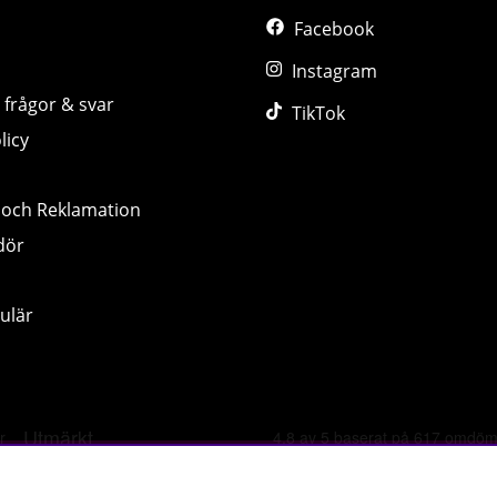
Facebook
Instagram
 frågor & svar
TikTok
licy
 och Reklamation
dör
ulär
©
2026 tillskottsbolaget.se. Vi använder cookies -
läs mer hä