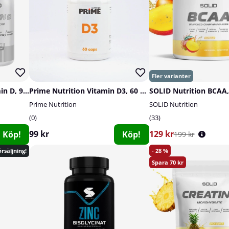
2 x SOLID Nutrition Vitamin D, 90 caps
Prime Nutrition Vitamin D3, 60 caps
SOLID Nutrition BCAA,
Prime Nutrition
SOLID Nutrition
0
33
99 kr
129 kr
Köp!
Köp!
199 kr
28
rsäljning!
70