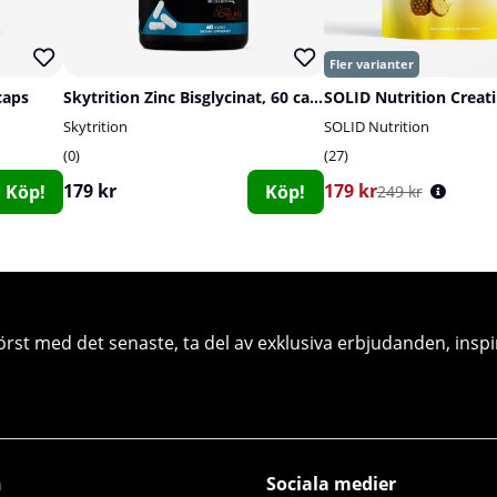
caps
Skytrition Zinc Bisglycinat, 60 caps
Skytrition
SOLID Nutrition
0
27
179 kr
179 kr
Köp!
Köp!
249 kr
örst med det senaste, ta del av exklusiva erbjudanden, inspi
n
Sociala medier