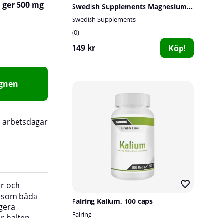
g ger 500 mg
Swedish Supplements Magnesium Complex, 90 caps
Swedish Supplements
0
149 kr
Köp!
agnen
2 arbetsdagar
er och
m som båda
Fairing Kalium, 100 caps
Kalium är ett viktigt mineral för att muskler 
ngera
ska fungera normalt men ett adekvat intag är ä
Fairing
r halten