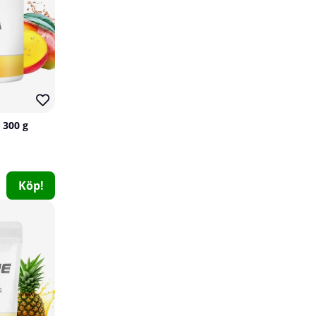
 300 g
Köp!
Elit Nutrition Trippel Magnesium, 60 caps
Elit Nutrition
0
199 kr
Köp!