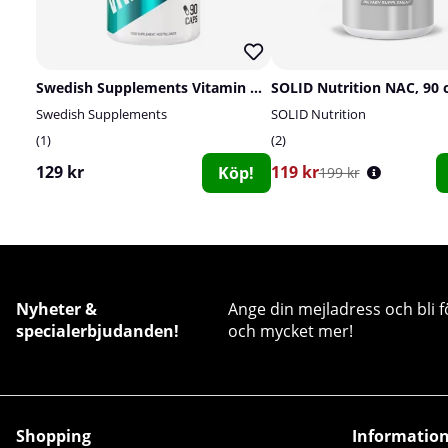
Swedish Supplements Vitamin D3 4000IU, 90 caps
SOLID Nutrition NAC, 90 
Swedish Supplements
SOLID Nutrition
1
2
129 kr
119 kr
Köp!
199 kr
Nyheter &
Ange din mejladress och bli f
specialerbjudanden!
och mycket mer!
Shopping
Informatio