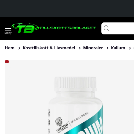
Hem
Kosttillskott & Livsmedel
Mineraler
Kalium
Produktbilder Swedish Supplements Potassium, 90 caps