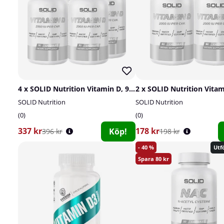
4 x SOLID Nutrition Vitamin D, 90 caps
SOLID Nutrition
SOLID Nutrition
0
0
337 kr
178 kr
Köp!
396 kr
198 kr
40
Utfö
80