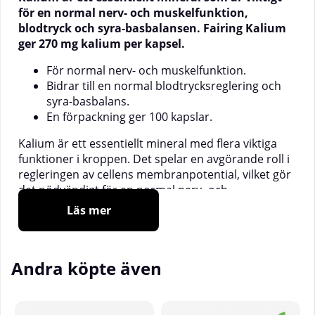
för en normal nerv- och muskelfunktion,
blodtryck och syra-basbalansen.
Fairing Kalium
ger 270 mg kalium per kapsel.
För normal nerv- och muskelfunktion.
Bidrar till en normal blodtrycksreglering och
syra-basbalans.
En förpackning ger 100 kapslar.
Kalium är ett essentiellt mineral med flera viktiga
funktioner i kroppen. Det spelar en avgörande roll i
regleringen av cellens membranpotential, vilket gör
det nödvändigt för en normal nerv- och
muskelfunktion. Kalium spelar även en viktig roll i
Läs mer
kroppens blodtrycksreglering och syra-
basbalansen.
Kalium är ett av de mineraler som utsöndras vid
Andra köpte även
svettning, och därför är det som tränande person
viktigt att vara noggrann med att kaliumintaget är
tillräckligt högt.