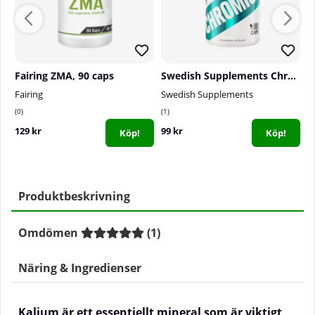
Fairing ZMA, 90 caps
Swedish Supplements Chromium, 90 caps
Fairing
Swedish Supplements
F
0
1
1
129 kr
99 kr
2
Köp!
Köp!
Produktbeskrivning
Omdömen
(
1
)
Näring & Ingredienser
Kalium är ett essentiellt mineral som är viktigt