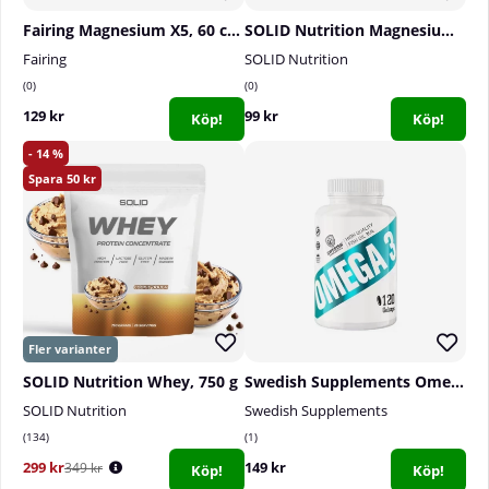
Fairing Magnesium X5, 60 caps
SOLID Nutrition Magnesium Citrate, 90 caps
Fairing
SOLID Nutrition
0
0
129 kr
99 kr
Köp!
Köp!
14
50
SOLID Nutrition Whey, 750 g
Swedish Supplements Omega-3, 120 caps
SOLID Nutrition
Swedish Supplements
134
1
299 kr
149 kr
349 kr
Köp!
Köp!