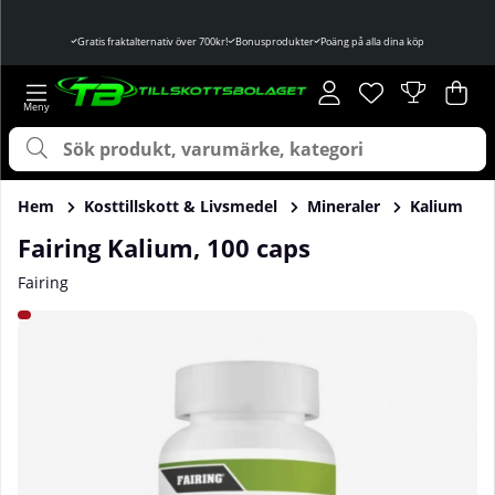
Gratis fraktalternativ över 700kr!
Bonusprodukter
Poäng på alla dina köp
Önskelista
Antal i önskelist
.
Var
Ant
.
Hem
Kosttillskott & Livsmedel
Mineraler
Kalium
Fairing Kalium, 100 caps
Fairing
Produktbilder Fairing Kalium, 100 caps