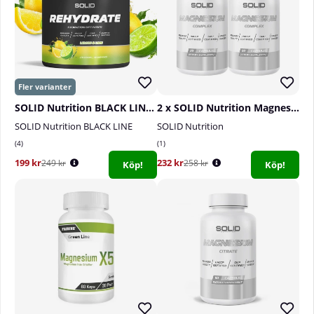
SOLID Nutrition BLACK LINE Rehydrate, 270 g
2 x SOLID Nutrition Magnesium Complex, 90 caps
SOLID Nutrition BLACK LINE
SOLID Nutrition
4
1
199 kr
232 kr
249 kr
258 kr
Köp!
Köp!