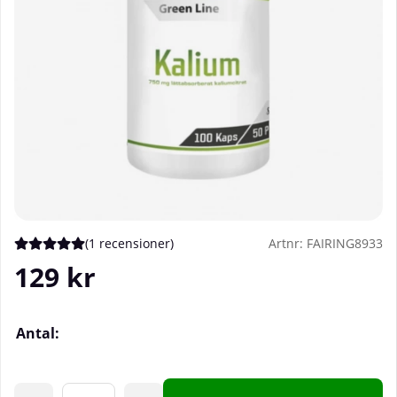
(
1 recensioner
)
Artnr:
FAIRING8933
Medelbetyg 5 av 5 Antal betyg 1
129
kr
Antal: