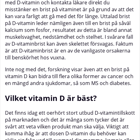
med D-vitamin och kontakta läkare direkt du
misstänker en brist på vitaminet är på grund av att det
kan vara farligt att gå med det för länge. Uttalad brist
på D-vitamin leder nämligen även till en brist på såväl
kalcium som fosfor, resultatet av detta är bland annat
muskelsvaghet, nedstämdhet och stelhet. I svårare fall
av D-vitaminbrist kan även skelettet försvagas. Faktum
är att D-vitaminbrist är en av de vanligaste orsakerna
till benskörhet hos vuxna.
Inte nog med det, forskning visar även att en brist på
vitamin D kan bidra till flera olika former av cancer och
en mängd andra sjukdomar, så som MS och diabetes.
Vilket vitamin D är bäst?
Det finns idag ett oerhört stort utbud D-vitamintillskott
på marknaden och det är många som tycker det är
svårt att veta vilken produkt man ska välja. Viktigt att
komma ihåg är att dosen D-vitamin du behöver kan