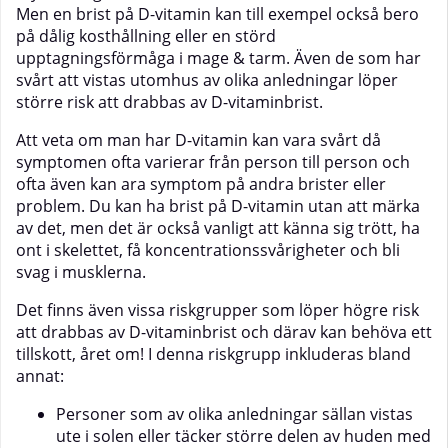
Men en brist på D-vitamin kan till exempel också bero
på dålig kosthållning eller en störd
upptagningsförmåga i mage & tarm. Även de som har
svårt att vistas utomhus av olika anledningar löper
större risk att drabbas av D-vitaminbrist.
Att veta om man har D-vitamin kan vara svårt då
symptomen ofta varierar från person till person och
ofta även kan ara symptom på andra brister eller
problem. Du kan ha brist på D-vitamin utan att märka
av det, men det är också vanligt att känna sig trött, ha
ont i skelettet, få koncentrationssvårigheter och bli
svag i musklerna.
Det finns även vissa riskgrupper som löper högre risk
att drabbas av D-vitaminbrist och därav kan behöva ett
tillskott, året om! I denna riskgrupp inkluderas bland
annat:
Personer som av olika anledningar sällan vistas
ute i solen eller täcker större delen av huden med