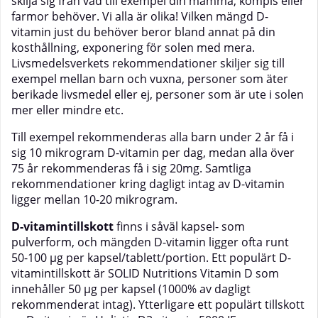
skilja sig från vad till exempel din mamma, kompis eller
farmor behöver. Vi alla är olika! Vilken mängd D-
vitamin just du behöver beror bland annat på din
kosthållning, exponering för solen med mera.
Livsmedelsverkets rekommendationer skiljer sig till
exempel mellan barn och vuxna, personer som äter
berikade livsmedel eller ej, personer som är ute i solen
mer eller mindre etc.
Till exempel rekommenderas alla barn under 2 år få i
sig 10 mikrogram D-vitamin per dag, medan alla över
75 år rekommenderas få i sig 20mg. Samtliga
rekommendationer kring dagligt intag av D-vitamin
ligger mellan 10-20 mikrogram.
D-vitamintillskott
finns i såväl kapsel- som
pulverform, och mängden D-vitamin ligger ofta runt
50-100 µg per kapsel/tablett/portion. Ett populärt D-
vitamintillskott är SOLID Nutritions Vitamin D som
innehåller 50 µg per kapsel (1000% av dagligt
rekommenderat intag). Ytterligare ett populärt tillskott