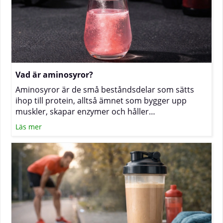
Vad är aminosyror?
Aminosyror är de små beståndsdelar som sätts
ihop till protein, alltså ämnet som bygger upp
muskler, skapar enzymer och håller
immunförsvaret i gång. Oavsett om du tränar hårt,
Läs mer
vill minska i vikt eller bara äter medvetet är det
vanligt att undra hur tillskott av aminosyror passar
in i vardagen. Nedan får du en tydlig genomgång
av hur de fungerar, när fria aminosyror som EAA
och BCAA är praktiska och när ett proteinpulver är
mer lämpligt.