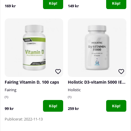
Köp!
Köp!
169 kr
149 kr
Fairing Vitamin D, 100 caps
Holistic D3-vitamin 5000 IE, 90 caps
Fairing
Holistic
1
1
Köp!
Köp!
99 kr
259 kr
Publicerat: 2022-11-13