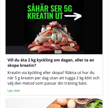
kan du känna av kramp, trötthet eller svullnad.
Texten nedan förklarar sambanden och visar hur
du med kost och vätskeplanering kan minska
risken för besvär.
Vill du äta 2 kg kyckling om dagen, eller ta en
skopa kreatin?
Kreatin via kyckling eller skopa? Räkna ut hur du
når 5 g kreatin per dag utan att tugga 2 kg kött och
välj den metod som passar din träning bäst.
Läs mer