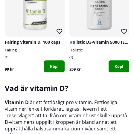
Fairing Vitamin D, 100 caps
Holistic D3-vitamin 5000 IE, 90 caps
Fairing
Holistic
1
1
Köp!
Köp!
99 kr
259 kr
Vad är vitamin D?
Vitamin
D
är ett fettlösligt pro vitamin. Fettlösliga
vitaminer, enkelt förklarat, lagras i levern i ett
”reservlager” att ta ifrån om vitaminbrist skulle uppstå.
D-vitaminens uppgift i kroppen är bland annat att
upprätthålla hälsosamma kalciumnivåer samt ett