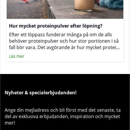
Hur mycket proteinpulver efter löpning?
Efter ett löppass funderar många på om de alls
behöver proteinpulver och hur stor portionen i så
fall bör vara. Det avgörande är hur mycket protein
du får i dig under hela dagen, hur snabbt du kan
Läs mer
äta efter passet och hur hårt samt ofta du tränar.
Nyheter & specialerbjudanden!
Ange din mejladress och bli först med det senaste, ta
del av exklusiva erbjudanden, inspiration och mycket
mer!