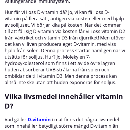
välfungerande immunsystem.
Hur får vi i oss D-vitamin då? Jo, vi kan få i oss D-
vitamin på flera sätt, antigen via kosten eller med hjälp
av solljuset. Vi börjar kika på kosten! När det kommer
till att få i sig D-vitamin via kosten får vi i oss vitamin D2
från växtriket och vitamin D3 från djurriket! Men utöver
det kan vi även producera eget D-vitamin, med viss
hjälp från solen. Denna process startar nämligen när vi
utsätts för solljus. Hur? Jo, Molekylen 7-
hydroxykolesterol som finns i ett av de övre lagren i
huden absorberar UVB-strålarna från solen och
ombildar de till vitamin D3. Men denna process kan
alltså inte ske utan att huden exponeras för solljus.
Vilka livsmedel innehåller vitamin
D?
Vad gäller
D-vitamin
i mat finns det några livsmedel
som innehåller betydligt större mängd D-vitamin än