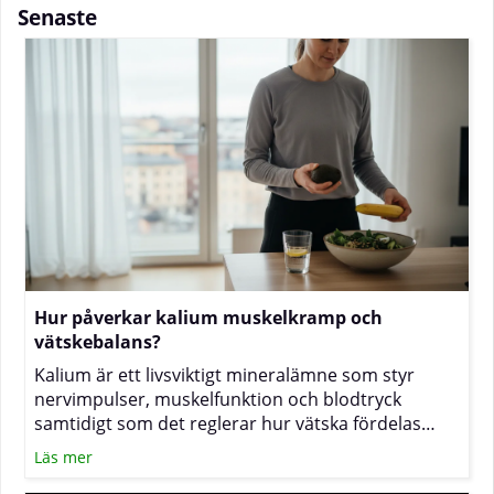
Senaste
Hur påverkar kalium muskelkramp och
vätskebalans?
Kalium är ett livsviktigt mineralämne som styr
nervimpulser, muskelfunktion och blodtryck
samtidigt som det reglerar hur vätska fördelas
inne i och utanför cellerna. När halterna sjunker
Läs mer
under ansträngning eller vid stora vätskeförluster