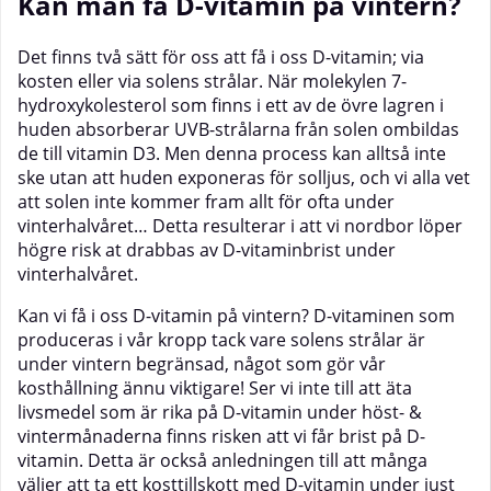
Kan man få D-vitamin på vintern?
Det finns två sätt för oss att få i oss D-vitamin; via
kosten eller via solens strålar. När molekylen 7-
hydroxykolesterol som finns i ett av de övre lagren i
huden absorberar UVB-strålarna från solen ombildas
de till vitamin D3. Men denna process kan alltså inte
ske utan att huden exponeras för solljus, och vi alla vet
att solen inte kommer fram allt för ofta under
vinterhalvåret… Detta resulterar i att vi nordbor löper
högre risk at drabbas av D-vitaminbrist under
vinterhalvåret.
Kan vi få i oss D-vitamin på vintern? D-vitaminen som
produceras i vår kropp tack vare solens strålar är
under vintern begränsad, något som gör vår
kosthållning ännu viktigare! Ser vi inte till att äta
livsmedel som är rika på D-vitamin under höst- &
vintermånaderna finns risken att vi får brist på D-
vitamin. Detta är också anledningen till att många
väljer att ta ett kosttillskott med D-vitamin under just