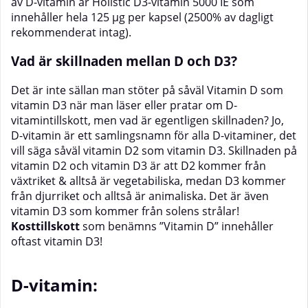
av D-vitamin är Holistic D3-vitamin 5000 IE som
innehåller hela 125 µg per kapsel (2500% av dagligt
rekommenderat intag).
Vad är skillnaden mellan D och D3?
Det är inte sällan man stöter på såväl Vitamin D som
vitamin D3 när man läser eller pratar om D-
vitamintillskott, men vad är egentligen skillnaden? Jo,
D-vitamin är ett samlingsnamn för alla D-vitaminer, det
vill säga såväl vitamin D2 som vitamin D3. Skillnaden på
vitamin D2 och vitamin D3 är att D2 kommer från
växtriket & alltså är vegetabiliska, medan D3 kommer
från djurriket och alltså är animaliska. Det är även
vitamin D3 som kommer från solens strålar!
Kosttillskott
som benämns ”Vitamin D” innehåller
oftast vitamin D3!
D-vitamin: