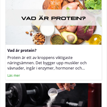
Vad är protein?
Protein är ett av kroppens viktigaste
näringsämnen. Det bygger upp muskler och
vävnader, ingår i enzymer, hormoner och
antikroppar och kan dessutom ge energi. För dig
Läs mer
som tränar mycket, vill bevara muskelmassa under
viktnedgång eller helt enkelt vill må bra kan det
därför vara klokt att se över det dagliga intaget, i
första hand via mat och vid behov med
kosttillskott. (Läs mer om proteinpulver)