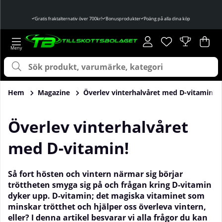
Gratis fraktalternativ över 700kr!
Bonusprodukter
Poäng på alla dina köp
Önskelista
Antal i önskelist
.
Var
Ant
.
Hem
Magazine
Överlev vinterhalvåret med D-vitamin!
Överlev vinterhalvåret
med D-vitamin!
Så fort hösten och vintern närmar sig börjar
tröttheten smyga sig på och frågan kring D-vitamin
dyker upp. D-vitamin; det magiska vitaminet som
minskar trötthet och hjälper oss överleva vintern,
eller? I denna artikel besvarar vi alla frågor du kan