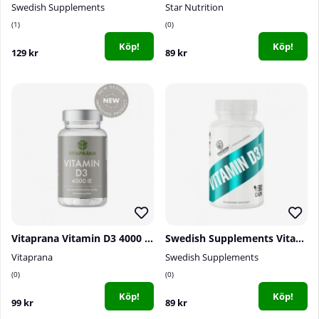
Swedish Supplements
Star Nutrition
1
0
Köp!
Köp!
129 kr
89 kr
Vitaprana Vitamin D3 4000 IE, 110 caps
Swedish Supplements Vitamin D3 2500IU, 90 caps
Vitaprana
Swedish Supplements
0
0
Köp!
Köp!
99 kr
89 kr