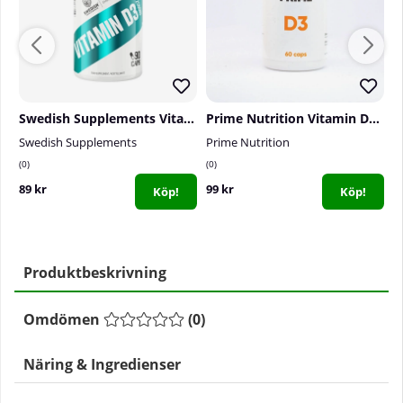
Swedish Supplements Vitamin D3 2500IU, 90 caps
Prime Nutrition Vitamin D3, 60 caps
Swedish Supplements
Prime Nutrition
S
0
0
1
89 kr
99 kr
1
Köp!
Köp!
Produktbeskrivning
Omdömen
(
0
)
Näring & Ingredienser