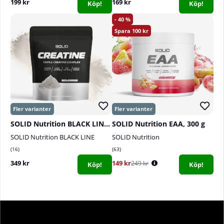
199 kr
169 kr
Köp!
Köp!
40
100
SOLID Nutrition BLACK LINE Creatine, 400 g
SOLID Nutrition EAA, 300 g
SOLID Nutrition BLACK LINE
SOLID Nutrition
16
63
349 kr
149 kr
249 kr
Köp!
Köp!