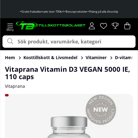
Gratis fraktalternativ över 700kr!
Bonusprodukter
Poäng på alla dina köp
Önskelista
Antal i önskelist
.
Var
Ant
.
Hem
Kosttillskott & Livsmedel
Vitaminer
D-vitamin
Vitaprana Vitamin D3 VEGAN 5000 IE,
110 caps
Vitaprana
Produktbilder Vitaprana Vitamin D3 VEGAN 5000 IE, 110 ca