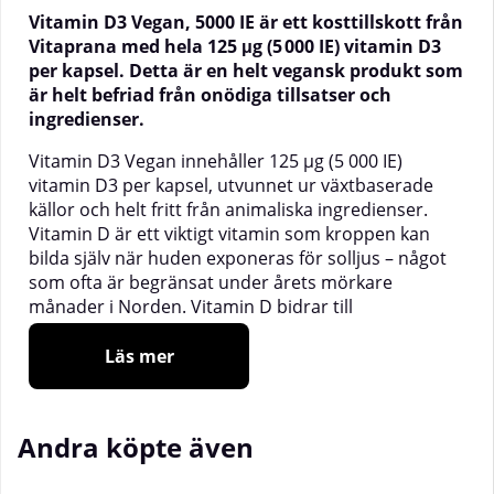
Vitamin D3 Vegan, 5000 IE är ett kosttillskott från
Vitaprana med hela 125 μg (5 000 IE) vitamin D3
per kapsel. Detta är en helt vegansk produkt som
är helt befriad från onödiga tillsatser och
ingredienser.
Vitamin D3 Vegan innehåller 125 µg (5 000 IE)
vitamin D3 per kapsel, utvunnet ur växtbaserade
källor och helt fritt från animaliska ingredienser.
Vitamin D är ett viktigt vitamin som kroppen kan
bilda själv när huden exponeras för solljus – något
som ofta är begränsat under årets mörkare
månader i Norden. Vitamin D bidrar till
immunsystemets normala funktion, till att bibehålla
normal benstomme och normala tänder, samt till
Läs mer
normal muskelfunktion.
100 % vegansk D3 från alger
Andra köpte även
125 μg per kapsel
För immunförsvaret