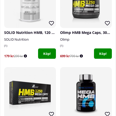
SOLID Nutrition HMB, 120 caps
Olimp HMB Mega Caps, 300 Caps
SOLID Nutrition
Olimp
1
1
Köp!
Köp!
179 kr
699 kr
299 kr
799 kr