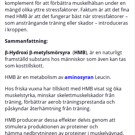
komplement för att förbättra muskelhälsan under en
mängd olika yttre stressfaktorer. Faktum är att det fina
med HMB är att det fungerar bäst när stressfaktorer –
som ansträngande träning eller skador – introduceras
i kroppen.
Sammanfattning:
β-Hydroxi β-metylsmörsyra
(
HMB
)
, är en naturligt
framställd substans hos människor som även kan tas
som kosttillskott.
HMB är en metabolism av
aminosyran
Leucin.
Hos friska vuxna har tillskott med HMB visat sig öka
muskelstyrka, minskar skelettmuskelskador från
träning, förbättrar aerob träningsprestanda och
påskyndar återhämtning från träning.
HMB producerar dessa effekter delvis genom att
stimulera produktionen av proteiner och
hämma nedbrytningen av proteiner i muskelvävnad.