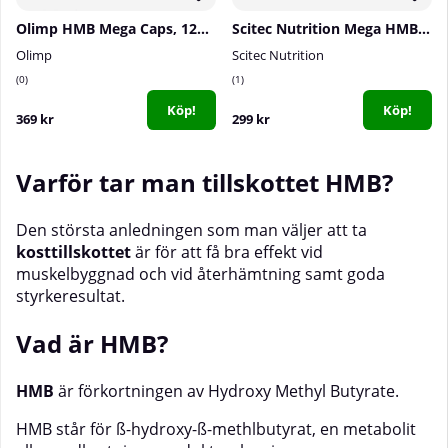
Olimp HMB Mega Caps, 120 caps
Scitec Nutrition Mega HMB, 90 caps
Olimp
Scitec Nutrition
0
1
Köp!
Köp!
369 kr
299 kr
Varför tar man tillskottet HMB?
Den största anledningen som man väljer att ta
kosttillskottet
är för att få bra effekt vid
muskelbyggnad och vid återhämtning samt goda
styrkeresultat.
Vad ä
r HMB?
HMB
är förkortningen av Hydroxy Methyl Butyrate.
HMB står för ß-hydroxy-ß-methlbutyrat, en metabolit