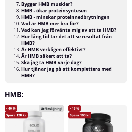
Bygger HMB muskler?
HMB - ökar proteinsyntesen
HMB - minskar proteinnedbrytningen
Vad ä
r HMB
mer bra fö
r?
Vad kan jag förvänta mig av att ta HMB?
Hur l
å
ng tid tar det att se resultat fr
å
n
HMB?
Är HMB verkligen effektivt?
Ä
r HMB s
äkert att ta?
Ska jag ta HMB varje dag?
Hur tjänar jag på att komplettera med
HMB?
HMB:
40
13
Utförsäljning!
120
100