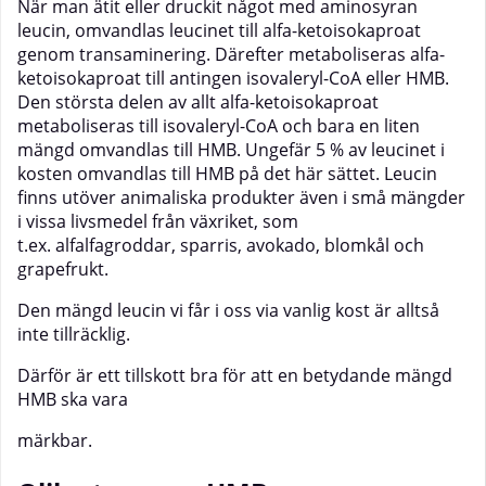
När man ätit eller druckit något med aminosyran
leucin, omvandlas leucinet till alfa-ketoisokaproat
genom transaminering. Därefter metaboliseras alfa-
ketoisokaproat till antingen isovaleryl-CoA eller HMB.
Den största delen av allt alfa-ketoisokaproat
metaboliseras till isovaleryl-CoA och bara en liten
mängd omvandlas till HMB. Ungefär 5 % av leucinet i
kosten omvandlas till HMB på det här sättet. Leucin
finns utöver animaliska produkter även i små mängder
i vissa livsmedel från växriket, som
t.ex. alfalfagroddar, sparris, avokado, blomkål och
grapefrukt.
Den mängd leucin vi får i oss via vanlig kost är alltså
inte tillräcklig.
Därför är ett tillskott bra för att en betydande mängd
HMB ska vara
märkbar.