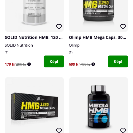
SOLID Nutrition HMB, 120 caps
Olimp HMB Mega Caps, 300 Caps
SOLID Nutrition
Olimp
1
1
Köp!
Köp!
179 kr
699 kr
299 kr
799 kr