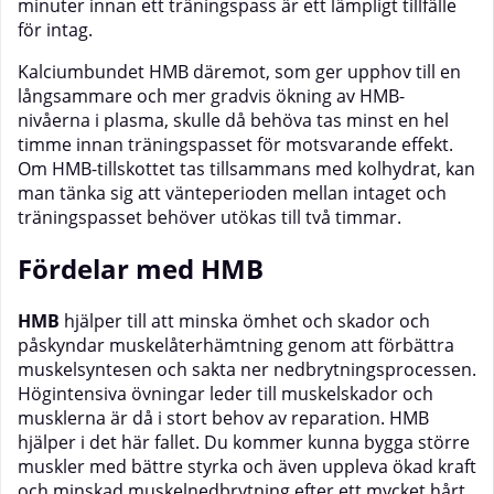
minuter innan ett träningspass är ett lämpligt tillfälle
för intag.
Kalciumbundet HMB däremot, som ger upphov till en
långsammare och mer gradvis ökning av HMB-
nivåerna i plasma, skulle då behöva tas minst en hel
timme innan träningspasset för motsvarande effekt.
Om HMB-tillskottet tas tillsammans med kolhydrat, kan
man tänka sig att vänteperioden mellan intaget och
träningspasset behöver utökas till två timmar.
Fördelar med HMB
HMB
hjälper till att minska ömhet och skador och
påskyndar muskelåterhämtning genom att förbättra
muskelsyntesen och sakta ner nedbrytningsprocessen.
Högintensiva övningar leder till muskelskador och
musklerna är då i stort behov av reparation. HMB
hjälper i det här fallet. Du kommer kunna bygga större
muskler med bättre styrka och även uppleva ökad kraft
och minskad muskelnedbrytning efter ett mycket hårt