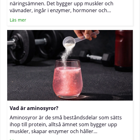
näringsämnen. Det bygger upp muskler och
vävnader, ingår i enzymer, hormoner och
antikroppar och kan dessutom ge energi. För dig
Läs mer
som tränar mycket, vill bevara muskelmassa under
viktnedgång eller helt enkelt vill må bra kan det
därför vara klokt att se över det dagliga intaget, i
första hand via mat och vid behov med
kosttillskott. (Läs mer om proteinpulver)
Vad är aminosyror?
Aminosyror är de små beståndsdelar som sätts
ihop till protein, alltså ämnet som bygger upp
muskler, skapar enzymer och håller
immunförsvaret i gång. Oavsett om du tränar hårt,