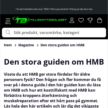
Gratis fraktalternativ över 700kr!
Bonusprodukter
Poäng på alla dina köp
Önskelista
Antal i önskelist
.
Var
Ant
.
Hem
Magazine
Den stora guiden om HMB
Den stora guiden om HMB
Visste du att HMB ger stora fördelar för äldre
personers fysik? Den frågan och fler kommer du få
svar på i denna guide.I den här guiden kan du läsa
om HMB och hur ett kosttillskott med HMB kan
förbättra kroppens återhämtning och
muskelreparation efter ett hårt pass på gymmet.
Läs hela den här artikeln och lär dig det vikigaste