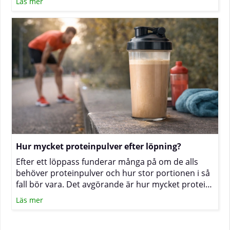
Läs mer
vill minska i vikt eller bara äter medvetet är det
vanligt att undra hur tillskott av aminosyror passar
in i vardagen. Nedan får du en tydlig genomgång
av hur de fungerar, när fria aminosyror som EAA
och BCAA är praktiska och när ett proteinpulver är
mer lämpligt.
Hur mycket proteinpulver efter löpning?
Efter ett löppass funderar många på om de alls
behöver proteinpulver och hur stor portionen i så
fall bör vara. Det avgörande är hur mycket protein
du får i dig under hela dagen, hur snabbt du kan
Läs mer
äta efter passet och hur hårt samt ofta du tränar.