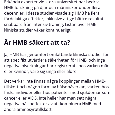
Erkända experter vid stora universitet har bedrivit
HMB-forskning på djur och människor under flera
decennier. I dessa studier visade sig HMB ha flera
fördelaktiga effekter, inklusive att ge bättre resultat
snabbare från intensiv träning. Listan över HMB
kliniska studier växer kontinuerligt.
Ä
r HMB s
äkert att ta?
Ja, HMB har genomfört omfattande kliniska studier för
att specifikt utvärdera säkerheten för HMB, och inga
negativa biverkningar har registrerats hos varken män
eller kvinnor, vare sig unga eller äldre.
Det verkar inte finnas några kopplingar mellan HMB-
tillskott och någon form av hälsopåverkan, varken hos
friska individer eller hos patienter med sjukdomar som
cancer eller AIDS. Inte heller har man sett några
negativa hälsoeffekter av att kombinera HMB med
andra aminosyratillskott.