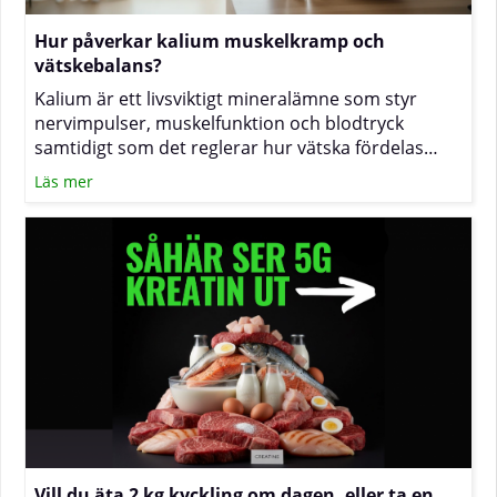
Hur påverkar kalium muskelkramp och
vätskebalans?
Kalium är ett livsviktigt mineralämne som styr
nervimpulser, muskelfunktion och blodtryck
samtidigt som det reglerar hur vätska fördelas
inne i och utanför cellerna. När halterna sjunker
Läs mer
under ansträngning eller vid stora vätskeförluster
kan du känna av kramp, trötthet eller svullnad.
Texten nedan förklarar sambanden och visar hur
du med kost och vätskeplanering kan minska
risken för besvär.
Vill du äta 2 kg kyckling om dagen, eller ta en