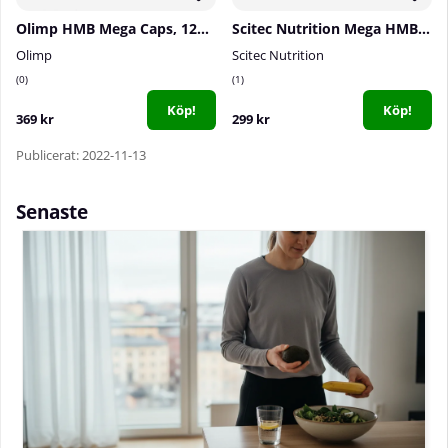
Olimp HMB Mega Caps, 120 caps
Scitec Nutrition Mega HMB, 90 caps
Olimp
Scitec Nutrition
0
1
Köp!
Köp!
369 kr
299 kr
Publicerat: 2022-11-13
Senaste