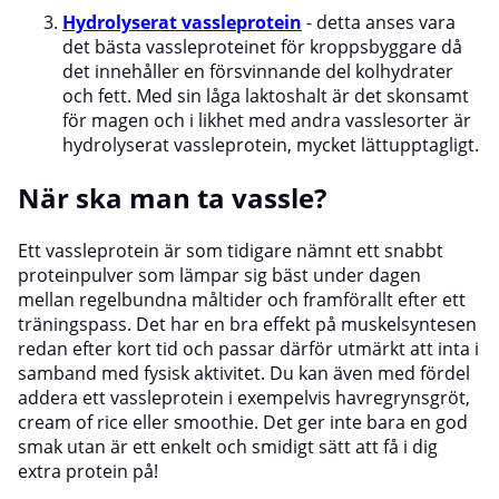
Hydrolyserat vassleprotein
- detta anses vara
det bästa vassleproteinet för kroppsbyggare då
det innehåller en försvinnande del kolhydrater
och fett. Med sin låga laktoshalt är det skonsamt
för magen och i likhet med andra vasslesorter är
hydrolyserat vassleprotein, mycket lättupptagligt.
När ska man ta vassle?
Ett vassleprotein är som tidigare nämnt ett snabbt
proteinpulver som lämpar sig bäst under dagen
mellan regelbundna måltider och framförallt efter ett
träningspass. Det har en bra effekt på muskelsyntesen
redan efter kort tid och passar därför utmärkt att inta i
samband med fysisk aktivitet. Du kan även med fördel
addera ett vassleprotein i exempelvis havregrynsgröt,
cream of rice eller smoothie. Det ger inte bara en god
smak utan är ett enkelt och smidigt sätt att få i dig
extra protein på!