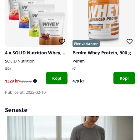
4 x SOLID Nutrition Whey, 750 g
Per4m Whey Protein, 900 g
SOLID Nutrition
Per4m
30
0
Köp!
Köp!
1329 kr
479 kr
1396 kr
Publicerat: 2022-02-10
Senaste