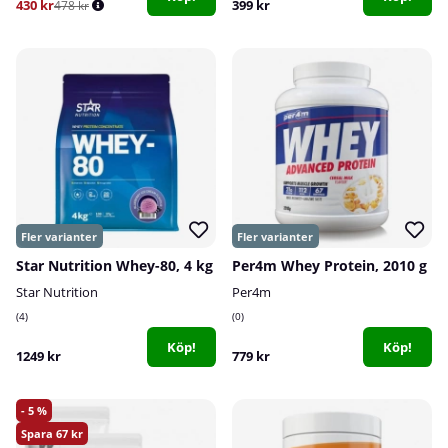
430 kr
399 kr
478 kr
Star Nutrition Whey-80, 4 kg
Per4m Whey Protein, 2010 g
Star Nutrition
Per4m
4
0
Köp!
Köp!
1249 kr
779 kr
5
67