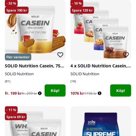
33
10
100
120
SOLID Nutrition Casein, 750 g
4 x SOLID Nutrition Casein, 750 g
SOLID Nutrition
SOLID Nutrition
81
18
Köp!
Köp!
fr. 199 kr
1076 kr
fr. 299 kr
1196 kr
11
69