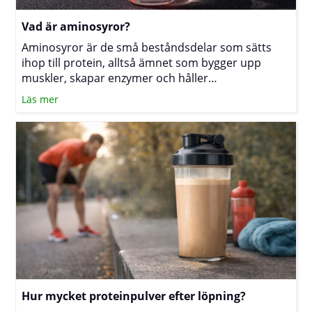
Vad är aminosyror?
Aminosyror är de små beståndsdelar som sätts
ihop till protein, alltså ämnet som bygger upp
muskler, skapar enzymer och håller
immunförsvaret i gång. Oavsett om du tränar hårt,
Läs mer
vill minska i vikt eller bara äter medvetet är det
vanligt att undra hur tillskott av aminosyror passar
in i vardagen. Nedan får du en tydlig genomgång
av hur de fungerar, när fria aminosyror som EAA
och BCAA är praktiska och när ett proteinpulver är
mer lämpligt.
Hur mycket proteinpulver efter löpning?