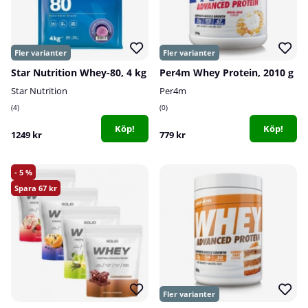
Star Nutrition Whey-80, 4 kg
Per4m Whey Protein, 2010 g
Star Nutrition
Per4m
4
0
Köp!
Köp!
1249 kr
779 kr
5
67