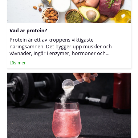
Vad är protein?
Protein är ett av kroppens viktigaste
näringsämnen. Det bygger upp muskler och
vävnader, ingår i enzymer, hormoner och
antikroppar och kan dessutom ge energi. För dig
Läs mer
som tränar mycket, vill bevara muskelmassa under
viktnedgång eller helt enkelt vill må bra kan det
därför vara klokt att se över det dagliga intaget, i
första hand via mat och vid behov med
kosttillskott. (Läs mer om proteinpulver)