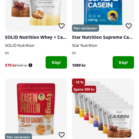
SOLID Nutrition Whey + Casein
Star Nutrition Supreme Casein, 4020 g
SOLID Nutrition
Star Nutrition
0
0
Köp!
Köp!
579 kr
1099 kr
648 kr
15
359