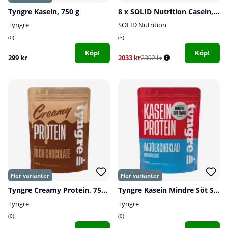
Tyngre Kasein, 750 g
8 x SOLID Nutrition Casein, 750 g
Tyngre
SOLID Nutrition
0
3
Köp!
Köp!
299 kr
2033 kr
2392 kr
Tyngre Creamy Protein, 750 g
Tyngre Kasein Mindre Söt Smak, 750 g
Tyngre
Tyngre
0
0