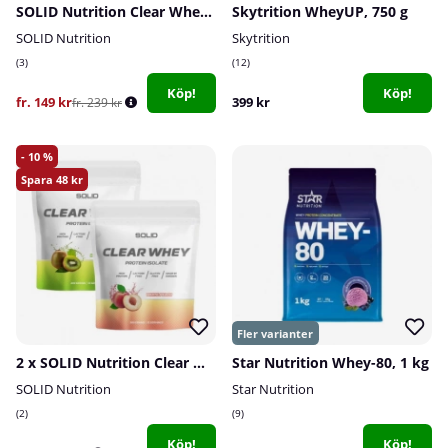
SOLID Nutrition Clear Whey, 300 g
Skytrition WheyUP, 750 g
SOLID Nutrition
Skytrition
3
12
Köp!
Köp!
fr. 149 kr
399 kr
fr. 239 kr
10
48
2 x SOLID Nutrition Clear Whey, 300 g
Star Nutrition Whey-80, 1 kg
SOLID Nutrition
Star Nutrition
2
9
Köp!
Köp!