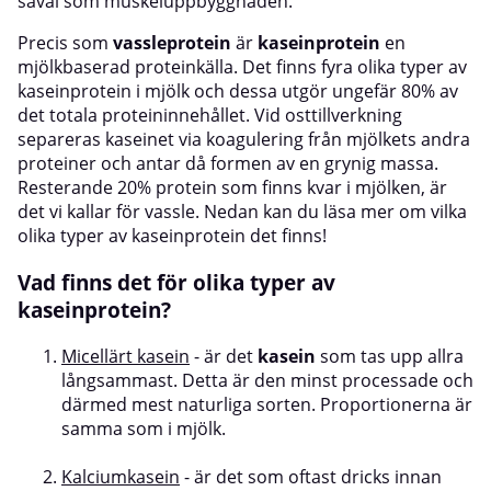
såväl som muskeluppbyggnaden.
Precis som
vassleprotein
är
kaseinprotein
en
mjölkbaserad proteinkälla. Det finns fyra olika typer av
kaseinprotein i mjölk och dessa utgör ungefär 80% av
det totala proteininnehållet. Vid osttillverkning
separeras kaseinet via koagulering från mjölkets andra
proteiner och antar då formen av en grynig massa.
Resterande 20% protein som finns kvar i mjölken, är
det vi kallar för vassle. Nedan kan du läsa mer om vilka
olika typer av kaseinprotein det finns!
Vad finns det för olika typer av
kaseinprotein?
Micellärt kasein
- är det
kasein
som tas upp allra
långsammast. Detta är den minst processade och
därmed mest naturliga sorten. Proportionerna är
samma som i mjölk.
Kalciumkasein
- är det som oftast dricks innan