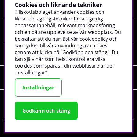
Cookies och liknande tekniker
Shopping
Tillskottsbolaget använder cookies och
liknande lagringstekniker för att ge dig
anpassat innehåll, relevant marknadsföring
Information
och en bättre upplevelse av vår webbplats. Du
bekräftar att du har läst vår cookiepolicy och
samtycker till vår användning av cookies
genom att klicka på "Godkänn och stäng". Du
Sociala medier
kan själv när som helst kontrollera vilka
cookies som sparas i din webbläsare under
”Inställningar”.
Företagsuppgifter
Inställningar
Godkänn och stäng
©
2026 tillskottsbolaget.se. Vi använder cookies -
läs mer
här
.