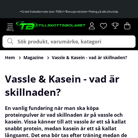
Gratis fraktalternativ över 700kr!
Bonusprodukter
Poäng på alla dina köp
Önskelista
Antal i önskelist
.
Var
Ant
.
Hem
Magazine
Vassle & Kasein - vad är skillnaden?
Vassle & Kasein - vad är
skillnaden?
En vanlig fundering när man ska köpa
proteinpulver är vad skillnaden är på vassle och
kasein. Vissa känner till att vassle är ett så kallat
snabbt protein, medan kasein är ett så kallat
långsamt. Det ena bör tas efter träning medan de