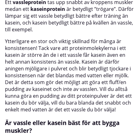
Ett
vassleprotein
tas upp snabbt av kroppens muskler
medan ett
kaseinprotein
är betydligt ”trögare”. Därför
lämpar sig ett vassle betydligt bättre efter träning än
kasein, och kasein betydligt bättre på kvällen än vassle,
till exempel.
Ytterligare en stor och viktig skillnad för många är
konsistensen! Tack vare att proteinmolekylerna i ett
kasein är större än de i ett vassle får kasein även en
helt annan konsistens än vassle. Kasein är därför
aningen mjöligare i pulvret och blir betydligt tjockare i
konsistensen när det blandas med vatten eller mjölk.
Det är detta som gör det möjligt att göra ett fluff/en
pudding av kaseinet och inte av vasslen. Vill du alltså
kunna göra en pudding av ditt proteinpulver är det ett
kasein du bör välja, vill du bara blanda det snabbt och
enkelt med vatten är det ett vassle du bör välja!
Är vassle eller kasein bäst för att bygga
muskler?