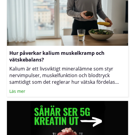
Hur påverkar kalium muskelkramp och
vätskebalans?
Kalium är ett livsviktigt mineralämne som styr
nervimpulser, muskelfunktion och blodtryck
samtidigt som det reglerar hur vätska fördelas
inne i och utanför cellerna. När halterna sjunker
Läs mer
under ansträngning eller vid stora vätskeförluster
kan du känna av kramp, trötthet eller svullnad.
Texten nedan förklarar sambanden och visar hur
du med kost och vätskeplanering kan minska
risken för besvär.