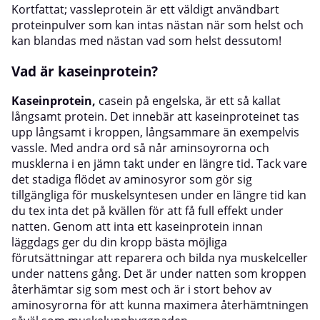
Kortfattat; vassleprotein är ett väldigt användbart
proteinpulver som kan intas nästan när som helst och
kan blandas med nästan vad som helst dessutom!
Vad är kaseinprotein?
Kaseinprotein
,
casein på engelska, är ett så kallat
långsamt protein. Det innebär att kaseinproteinet tas
upp långsamt i kroppen, långsammare än exempelvis
vassle. Med andra ord så når aminsoyrorna och
musklerna i en jämn takt under en längre tid. Tack vare
det stadiga flödet av aminosyror som gör sig
tillgängliga för muskelsyntesen under en längre tid kan
du tex inta det på kvällen för att få full effekt under
natten. Genom att inta ett kaseinprotein innan
läggdags ger du din kropp bästa möjliga
förutsättningar att reparera och bilda nya muskelceller
under nattens gång. Det är under natten som kroppen
återhämtar sig som mest och är i stort behov av
aminosyrorna för att kunna maximera återhämtningen