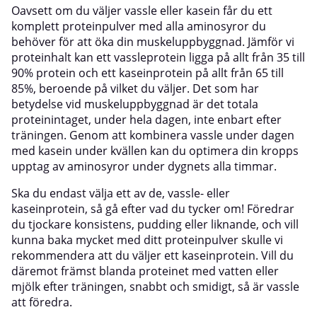
Oavsett om du väljer vassle eller kasein får du ett
komplett proteinpulver med alla aminosyror du
behöver för att öka din muskeluppbyggnad. Jämför vi
proteinhalt kan ett vassleprotein ligga på allt från 35 till
90% protein och ett kaseinprotein på allt från 65 till
85%, beroende på vilket du väljer. Det som har
betydelse vid muskeluppbyggnad är det totala
proteinintaget, under hela dagen, inte enbart efter
träningen. Genom att kombinera vassle under dagen
med kasein under kvällen kan du optimera din kropps
upptag av aminosyror under dygnets alla timmar.
Ska du endast välja ett av de, vassle- eller
kaseinprotein, så gå efter vad du tycker om! Föredrar
du tjockare konsistens, pudding eller liknande, och vill
kunna baka mycket med ditt proteinpulver skulle vi
rekommendera att du väljer ett kaseinprotein. Vill du
däremot främst blanda proteinet med vatten eller
mjölk efter träningen, snabbt och smidigt, så är vassle
att föredra.