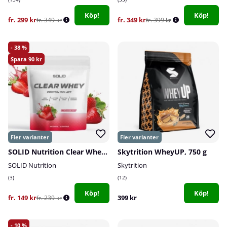
Köp!
Köp!
fr. 299 kr
fr. 349 kr
fr. 349 kr
fr. 399 kr
38
90
SOLID Nutrition Clear Whey, 300 g
Skytrition WheyUP, 750 g
SOLID Nutrition
Skytrition
3
12
Köp!
Köp!
fr. 149 kr
399 kr
fr. 239 kr
10