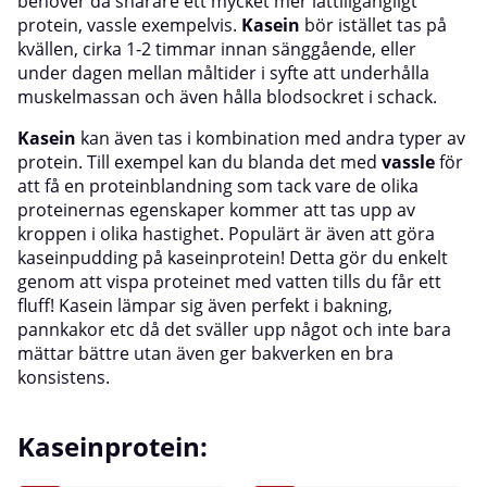
behöver då snarare ett mycket mer lättillgängligt
protein, vassle exempelvis.
Kasein
bör istället tas på
kvällen, cirka 1-2 timmar innan sänggående, eller
under dagen mellan måltider i syfte att underhålla
muskelmassan och även hålla blodsockret i schack.
Kasein
kan även tas i kombination med andra typer av
protein. Till exempel kan du blanda det med
vassle
för
att få en proteinblandning som tack vare de olika
proteinernas egenskaper kommer att tas upp av
kroppen i olika hastighet. Populärt är även att göra
kaseinpudding på kaseinprotein! Detta gör du enkelt
genom att vispa proteinet med vatten tills du får ett
fluff! Kasein lämpar sig även perfekt i bakning,
pannkakor etc då det sväller upp något och inte bara
mättar bättre utan även ger bakverken en bra
konsistens.
Kaseinprotein: