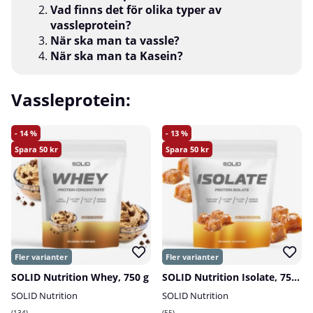
Vad finns det för olika typer av
vassleprotein?
När ska man ta vassle?
När ska man ta Kasein?
Vassleprotein:
14
13
50
50
SOLID Nutrition Whey, 750 g
SOLID Nutrition Isolate, 750 g
SOLID Nutrition
SOLID Nutrition
134
55