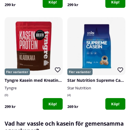
Köp!
Köp!
299 kr
299 kr
Tyngre Kasein med Kreatin, 750 g
Star Nutrition Supreme Casein, 750 g
Tyngre
Star Nutrition
0
4
Köp!
Köp!
299 kr
269 kr
Vad har vassle och kasein för gemensamma