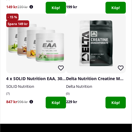
149 kr
199 kr
239 kr
Köp!
Köp!
15
149
4 x SOLID Nutrition EAA, 300 g
Delta Nutrition Creatine Monohydrate, 400 g
SOLID Nutrition
Delta Nutrition
7
0
847 kr
229 kr
996 kr
Köp!
Köp!