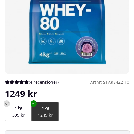
(
4 recensioner
)
Artnr:
STAR8422-10
Medelbetyg 5 av 5 Antal betyg 4
1249
kr
1 kg
4 kg
399 kr
1249 kr