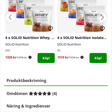
4 x SOLID Nutrition Whey, 750 g
4 x SOLID Nutrition Isolate, 750 g
SOLID Nutrition
SOLID Nutrition
S
30
5
2
1329 kr
1519 kr
4
1396 kr
1596 kr
Köp!
Köp!
Produktbeskrivning
Omdömen
(
4
)
Näring & Ingredienser