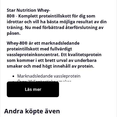
Star Nutrition Whey-
80®
-
Komplett proteintillskott för dig som
idrottar och vill ha bästa möjliga resultat av din
träning. Nu med förbättrad återförslutning av
påsen.
Whey-80® är ett marknadsledande
proteintillskott med fullvärdigt
vassleproteinkoncentrat. Ett kvalitetsprotein
som kommer i ett brett urval av underbara
smaker och med högt innehåll av protein.
Marknadsledande vassleprotein
Över 20 Fantastiska smaker
Utmärkt löslighet
Läs mer
Höj proteinintaget enkelt
27 gram protein per servering
Nu med återförslutning av påsen med
Andra köpte även
kardeborre