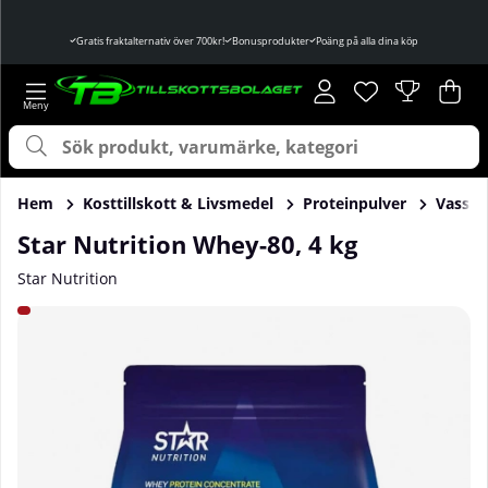
Gratis fraktalternativ över 700kr!
Bonusprodukter
Poäng på alla dina köp
Önskelista
Antal i önskelist
.
Var
Ant
.
Hem
Kosttillskott & Livsmedel
Proteinpulver
Vassle
Star Nutrition Whey-80, 4 kg
Star Nutrition
Produktbilder Star Nutrition Whey-80, 4 kg