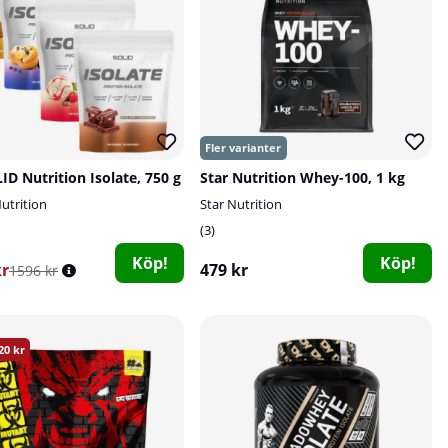
ID Nutrition Isolate, 750 g
Star Nutrition Whey-100, 1 kg
utrition
Star Nutrition
3
Köp!
Köp!
kr
479 kr
1596 kr
20