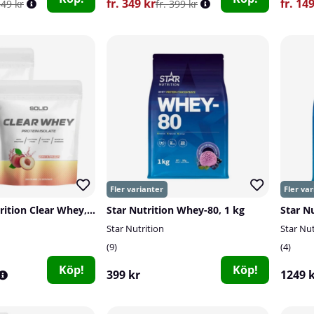
fr. 349 kr
fr. 14
349 kr
fr. 399 kr
2 x SOLID Nutrition Clear Whey, 300 g
Star Nutrition Whey-80, 1 kg
Star N
Star Nutrition
Star Nut
9
4
Köp!
Köp!
399 kr
1249 