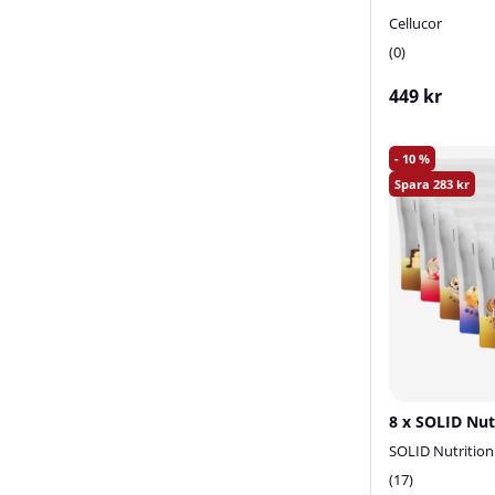
Cellucor
0
449 kr
10
283
8 x SOLID Nut
SOLID Nutrition
17