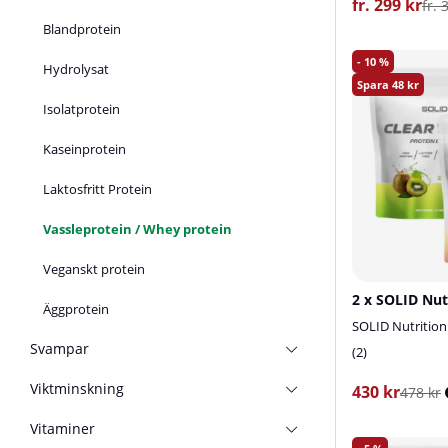
fr. 299 kr
fr. 
Blandprotein
10
Hydrolysat
48
Isolatprotein
Kaseinprotein
Laktosfritt Protein
Vassleprotein / Whey protein
Veganskt protein
Äggprotein
SOLID Nutrition
Svampar
2
Viktminskning
430 kr
478 kr
Vitaminer