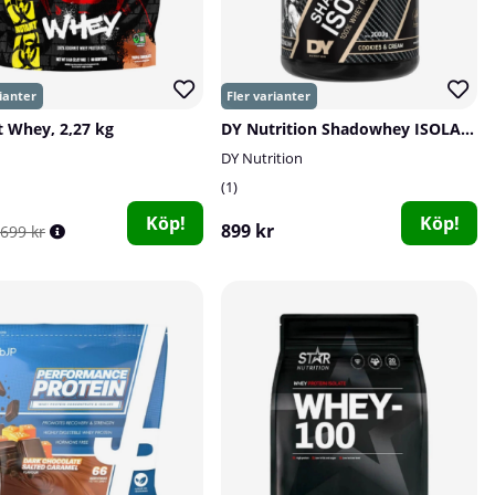
 Whey, 2,27 kg
DY Nutrition Shadowhey ISOLATE, 2 kg
DY Nutrition
1
Köp!
Köp!
899 kr
699 kr