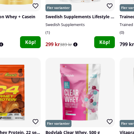
on Whey + Casein
Swedish Supplements Lifestyle Whey, 900 g
Swedish Supplements
Trained 
1
0
Köp!
Köp!
299 kr
799 kr
389 kr
Cellucor C4 Whey Protein, 22 serv.
Bodylab Clear Whey, 500 g