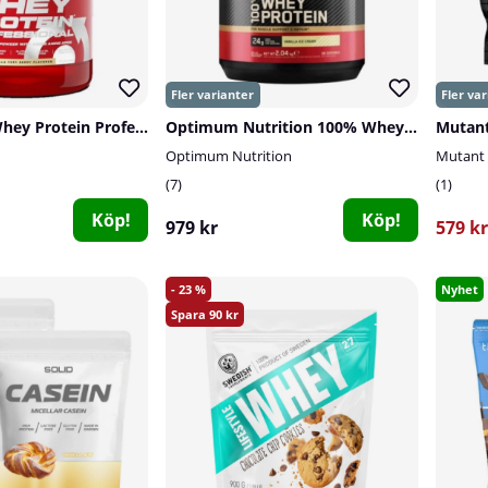
Scitec 100% Whey Protein Professional, 2350 g
Optimum Nutrition 100% Whey Gold Standard, 2 kg
Mutant
Optimum Nutrition
Mutant
7
1
Köp!
Köp!
979 kr
579 kr
23
Nyhet
90