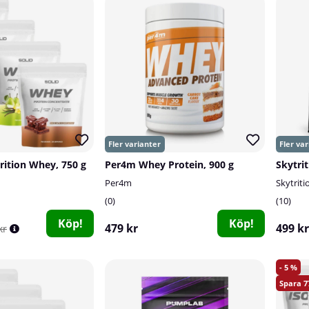
rition Whey, 750 g
Per4m Whey Protein, 900 g
Skytri
Per4m
Skytriti
0
10
Köp!
Köp!
479 kr
499 kr
kr
5
7