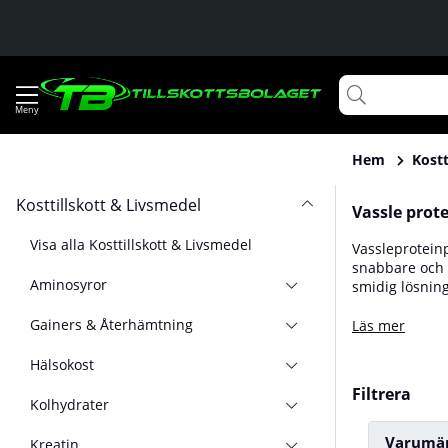
Hem
Kostt
Kosttillskott & Livsmedel
Vassle prot
Visa alla Kosttillskott & Livsmedel
Vassleproteinp
snabbare och n
Aminosyror
smidig lösning
högre proteinh
Gainers & Återhämtning
muskelproteins
Läs mer
smoothies. Vil
Hälsokost
Filtrera
Kolhydrater
Varumä
Kreatin