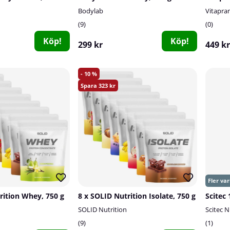
Bodylab
Vitapra
9
0
Köp!
Köp!
299 kr
449 kr
10
323
rition Whey, 750 g
8 x SOLID Nutrition Isolate, 750 g
SOLID Nutrition
Scitec N
9
1