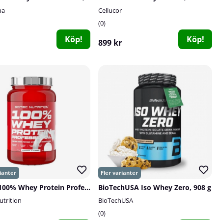
na
Cellucor
0
Köp!
Köp!
899 kr
Scitec 100% Whey Protein Professional, 920 g
BioTechUSA Iso Whey Zero, 908 g
utrition
BioTechUSA
0