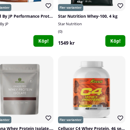
Trained By JP Performance Protein, 2 kg
Star Nutrition Whey-100, 4 kg
By JP
Star Nutrition
0
Köp!
Köp!
1549 kr
Vitaprana Whey Protein Isolate, Grass Fed, 750 g
Cellucor C4 Whey Protein, 46 serv.