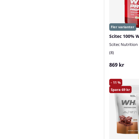
Scitec Nutrition
8
869 kr
11
69