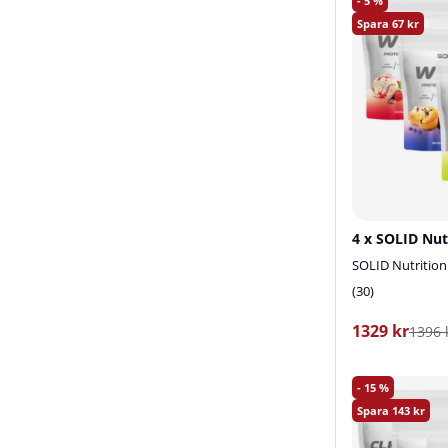
5
67
4 x SOLID Nut
SOLID Nutrition
30
1329 kr
1396 
15
143