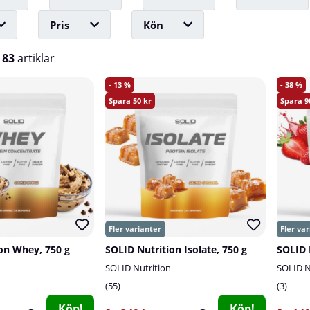
Pris
Kön
v
83
artiklar
13
38
50
9
on Whey, 750 g
SOLID Nutrition Isolate, 750 g
SOLID Nutrition
SOLID N
55
3
Köp!
Köp!