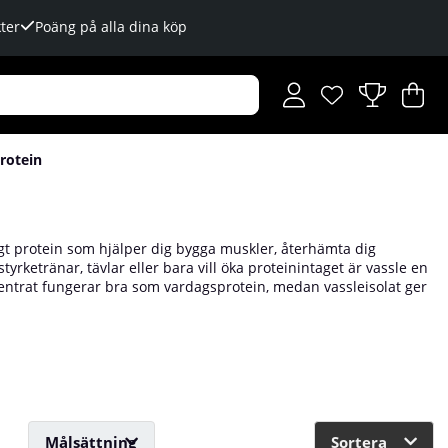
ter
Poäng på alla dina köp
Önskelista
Antal i önskelista
.
V
An
.
rotein
igt protein som hjälper dig bygga muskler, återhämta dig
ketränar, tävlar eller bara vill öka proteinintaget är vassle en
centrat fungerar bra som vardagsprotein, medan vassleisolat ger
är 20 till 25 gram protein eftersom det stimulerar
 i många smaker och blandas enkelt i vatten, mjölk eller
r daglig användning.
Målsättning
Sortera