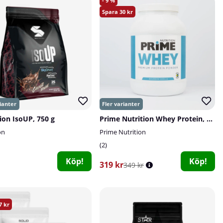
9
30
tion IsoUP, 750 g
Prime Nutrition Whey Protein, 800 g
on
Prime Nutrition
2
Köp!
Köp!
319 kr
349 kr
7