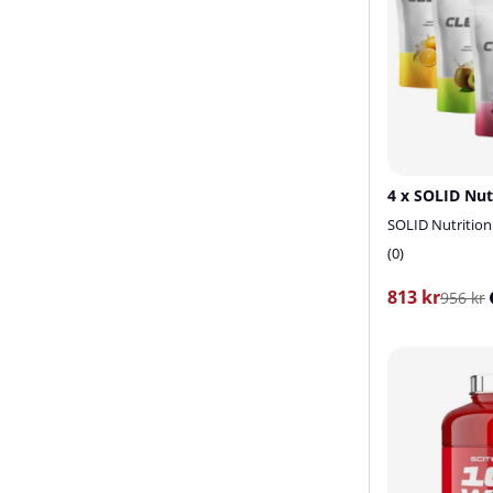
SOLID Nutrition
0
813 kr
956 kr