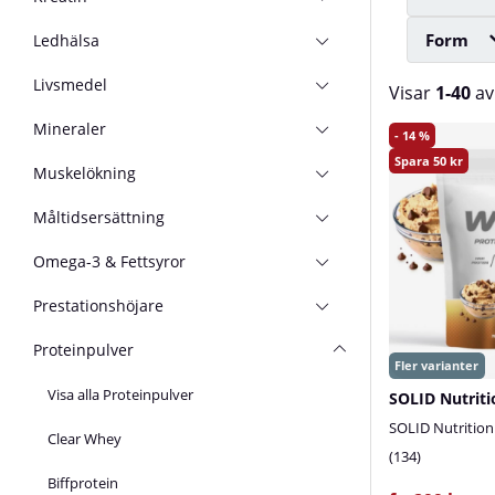
Form
Ledhälsa
Livsmedel
Visar
1-40
a
Mineraler
Produkter
14
50
Muskelökning
Måltidsersättning
Omega-3 & Fettsyror
Prestationshöjare
Proteinpulver
Visa alla Proteinpulver
SOLID Nutriti
SOLID Nutrition
Clear Whey
134
Biffprotein