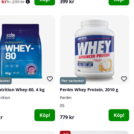
9 kr
399 kr
fr. 239 kr
utrition Whey-80, 4 kg
Per4m Whey Protein, 2010 g
rition
Per4m
0
Köp!
Köp!
kr
779 kr