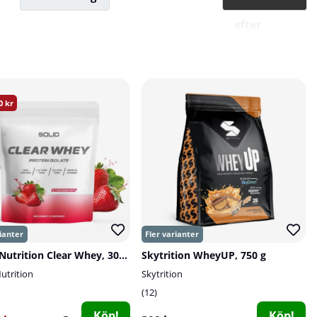
efter
0
SOLID Nutrition Clear Whey, 300 g
Skytrition WheyUP, 750 g
utrition
Skytrition
12
Köp!
Köp!