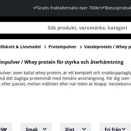
Gratis fraktalternativ över 700kr!
Bonusproduk
illskott & Livsmedel
Proteinpulver
Vassleprotein / Whey p
einpulver / Whey protein för styrka och återhämtning
ulver, även kallat whey protein, är ett komplett och snabbupptagl
å ditt dagliga proteinmål med mindre ansträngning. För dig som styr
 efter passet, mellan måltider eller när tiden är knapp. Vasslekon
alt per kalori och mindre laktos. Många väljer en portion på ungef
yntesen tack vare det naturliga innehållet av leucin. Pulvret finns
l du ha ett prisvärt basprotein är
Solid Nutrition
ett populärt val fö
rke
Smak
Diet
Fri från