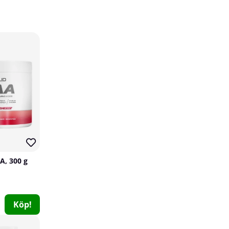
Per4m Whey Protein, 900 g
Per4m
A, 300 g
0
479 kr
Köp!
Köp!