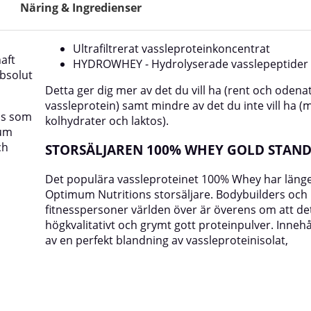
Näring & Ingredienser
Ultrafiltrerat vassleproteinkoncentrat
aft
HYDROWHEY - Hydrolyserade vasslepeptider
absolut
Detta ger dig mer av det du vill ha (rent och odena
vassleprotein) samt mindre av det du inte vill ha (m
is som
kolhydrater och laktos).
mum
ch
STORSÄLJAREN 100% WHEY GOLD STAN
Det populära vassleproteinet 100% Whey har länge
Optimum Nutritions storsäljare. Bodybuilders och
fitnesspersoner världen över är överens om att de
högkvalitativt och grymt gott proteinpulver. Innehå
av en perfekt blandning av vassleproteinisolat,