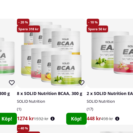
20
10
318
50
300 g
8 x SOLID Nutrition BCAA, 300 g
2 x SOLID Nutrition EA
SOLID Nutrition
SOLID Nutrition
1
17
1274 kr
448 kr
Köp!
Köp!
1592 kr
498 kr
40