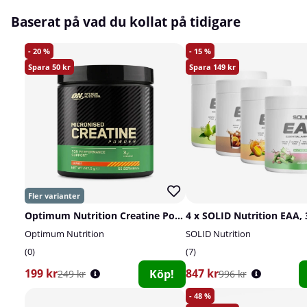
Baserat på vad du kollat på tidigare
20
15
50
149
Optimum Nutrition Creatine Powder, 247,5 g
4 x SOLID Nutrition EAA, 
Optimum Nutrition
SOLID Nutrition
0
7
199 kr
847 kr
Köp!
249 kr
996 kr
48