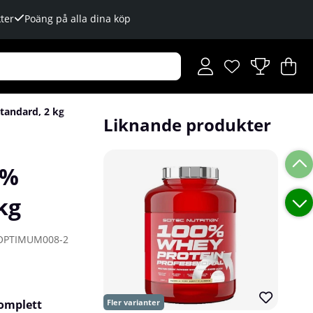
ter
Poäng på alla dina köp
Önskelista
Antal i önskelista
.
V
An
.
tandard, 2 kg
Liknande produkter
0%
kg
OPTIMUM008-2
komplett