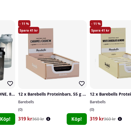
11
11
41
41
SmartShake Original2GO ONE, 800 ml
12 x Barebells Proteinbars, 55 g (Caramel Cashew)
Barebells
Barebells
0
0
319 kr
319 kr
Köp!
Köp!
360 kr
360 kr