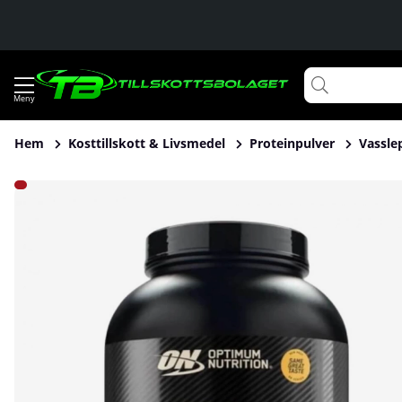
Hem
Kosttillskott & Livsmedel
Proteinpulver
Vassle
Produktbilder Optimum Nutrition 100% Whey Gold Standard