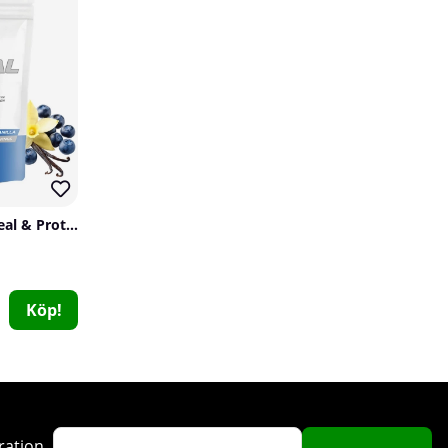
Scitec Nutrition 100% Whey Isolate, 1816 g
SOLID Nutrition Oatmeal & Protein Mix, 750 g
Scitec Nutrition
3
1099 kr
Köp!
Köp!
ration