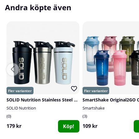
Andra köpte även
SOLID Nutrition Stainless Steel Shaker, 500 ml
SOLID Nutrition
Smartshake
0
3
179 kr
109 kr
Köp!