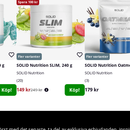
100
 g
SOLID Nutrition SLIM, 240 g
SOLID Nutrition
SOLID Nutrition
20
3
149 kr
179 kr
Köp!
Köp!
249 kr
örst med det senaste, ta del av exklusiva erbjudanden, inspi