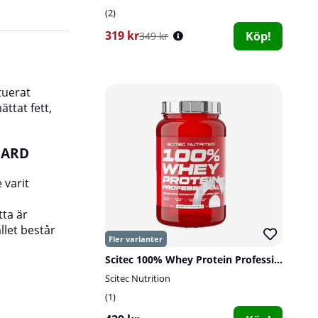
2
319 kr
Köp!
349 kr
vassleproteinkoncentrat och vassleproteinhydr
detta för att du ska få ett rent proteinpulver 
protein för att stödja din muskeluppbyggnad.
tuerat
ättat fett,
Huvuddelen av 100% Whey består av vassleisola
innebär en exklusivare råvara som ger dig den
produkten. Isolatet löser sig snabbt så du sli
DARD
och halten protein blir hög. Eftersom det är en
produkt slipper du dessutom höga halter av fet
 varit
och laktos. 100% Whey Gold Standard är helt en
för att ge dig den bästa möjliga produkten me
tta är
protein i färdigt pulver.
llet består
Scitec 100% Whey Protein Professional, 920 g
Scitec Nutrition
1