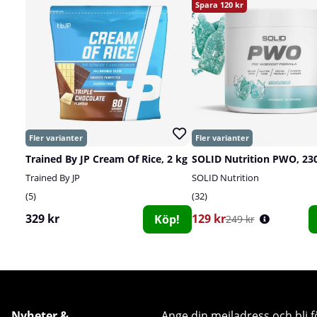
120
Trained By JP Cream Of Rice, 2 kg
SOLID Nutrition PWO, 230
Trained By JP
SOLID Nutrition
5
32
329 kr
129 kr
Köp!
249 kr
Nyheter &
Ange din mejladress och bli f