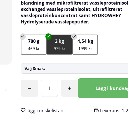
blandning med mikrofiltrerat vassleproteinisol
exchanged vassleproteinisolat, ultrafiltrerat
vassleproteinkoncentrat samt HYDROWHEY -
Hydrolyserade vasslepeptider.
780 g
2 kg
4,54 kg
469 kr
979 kr
1999 kr
Välj Smak:
Antal
Lägg i kundv
Leverans:
1-