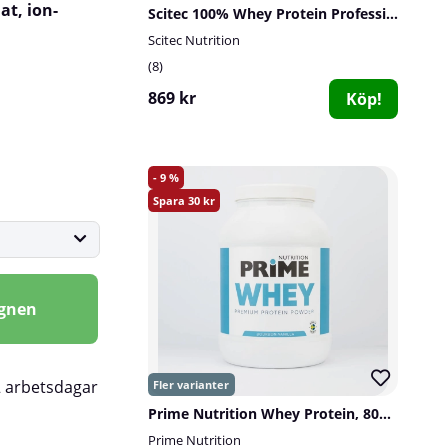
at, ion-
Scitec 100% Whey Protein Professional, 2350 g
Scitec Nutrition
8
869 kr
Köp!
9
30
agnen
2 arbetsdagar
Prime Nutrition Whey Protein, 800 g
Prime Nutrition