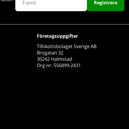
Registrera
Företagsuppgifter
Tillskottsbolaget Sverige AB
Star Nutrition Whey-80, 4 kg
Brogatan 32
Star Nutrition
30242 Halmstad
Org-nr: 556899-2431
4
1249 kr
Köp!