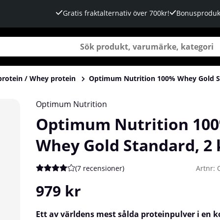
Gratis fraktalternativ över 700kr!
Bonusproduk
protein / Whey protein
Optimum Nutrition 100% Whey Gold S
, 2 kg
Optimum Nutrition
Optimum Nutrition 10
Whey Gold Standard, 2 
(
7 recensioner
)
Artnr:
Medelbetyg 4 av 5 Antal betyg 7
979
kr
Ett av världens mest sålda proteinpulver i en 