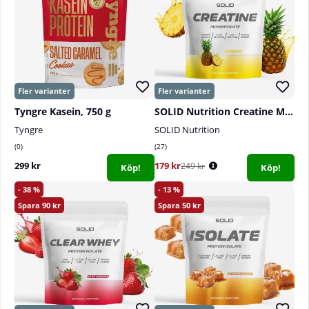
portioner. Skopa medföljer inte.
Användning:
1 skopa (ca 35 g) blandas med 3-4 dl
vatten eller mjölk. Ett dl-mått motsvarar ca 35 g
pulver (en portion).
Förvaring:
Förvaras torrt i rumstemperatur.
Tyngre Kasein, 750 g
SOLID Nutrition Creatine Monohydrate, 400 g
Information:
Tänk på vikten av en mångsidig och
Tyngre
SOLID Nutrition
balanserad kost och en hälsosam livsstil.
0
27
299 kr
179 kr
249 kr
Köp!
Köp!
38
13
90
50