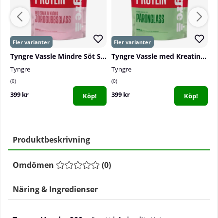
Tyngre Vassle Mindre Söt Smak, 900 g
Tyngre Vassle med Kreatin, 900 g
Tyngre
Tyngre
T
0
0
0
399 kr
399 kr
3
Köp!
Köp!
Produktbeskrivning
Omdömen
(
0
)
Näring & Ingredienser