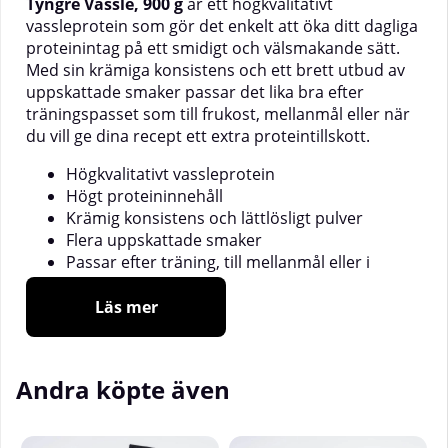
Tyngre Vassle, 900 g
är ett högkvalitativt
vassleprotein som gör det enkelt att öka ditt dagliga
proteinintag på ett smidigt och välsmakande sätt.
Med sin krämiga konsistens och ett brett utbud av
uppskattade smaker passar det lika bra efter
träningspasset som till frukost, mellanmål eller när
du vill ge dina recept ett extra proteintillskott.
Högkvalitativt vassleprotein
Högt proteininnehåll
Krämig konsistens och lättlösligt pulver
Flera uppskattade smaker
Passar efter träning, till mellanmål eller i
recept
Blandas enkelt med vatten eller mjölk
Läs mer
900 g per förpackning
Protein är ett viktigt näringsämne för dig som tränar
Andra köpte även
eller lever en aktiv livsstil och kan enkelt integreras i
vardagen med ett proteinpulver. Tyngre Vassle
blandas lätt med både vatten och mjölk och