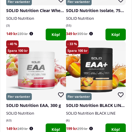
SOLID Nutrition Clear Whey, 300 g
SOLID Nutrition Isolate, 750 g
SOLID Nutrition
SOLID Nutrition
3
55
149 kr
349 kr
239 kr
399 kr
Köp!
Köp!
40
33
100
100
SOLID Nutrition EAA, 300 g
SOLID Nutrition BLACK LINE EAA+, 440 g
SOLID Nutrition
SOLID Nutrition BLACK LINE
63
6
149 kr
199 kr
249 kr
299 kr
Köp!
Köp!