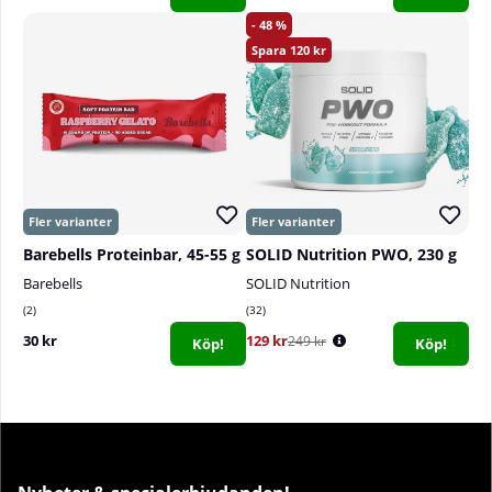
48
120
Barebells Proteinbar, 45-55 g
SOLID Nutrition PWO, 230 g
Barebells
SOLID Nutrition
2
32
30 kr
129 kr
249 kr
Köp!
Köp!