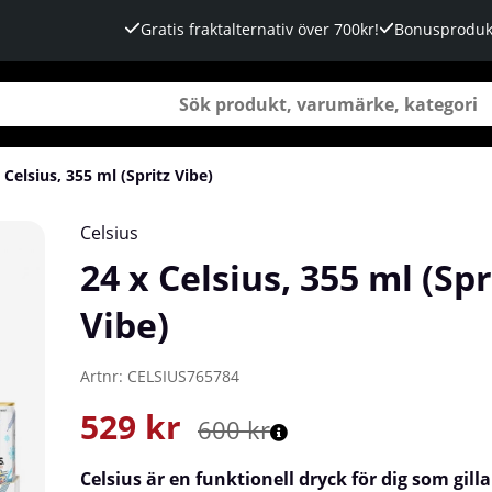
Gratis fraktalternativ över 700kr!
Bonusproduk
 Celsius, 355 ml (Spritz Vibe)
Celsius
24 x Celsius, 355 ml (Spr
Vibe)
Artnr:
CELSIUS765784
529
kr
600
kr
Celsius
är en funktionell dryck för dig som gil