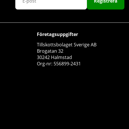
Registrera
Företagsuppgifter
Tillskottsbolaget Sverige AB
Swedish Supplements Crazy 8 NEW EDITION, 325 g
Brogatan 32
30242 Halmstad
Swedish Supplements
Org-nr: 556899-2431
1
399 kr
Köp!