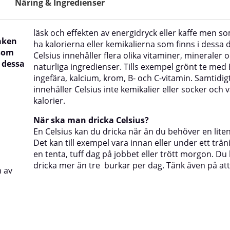
Näring & Ingredienser
läsk och effekten av energidryck eller kaffe men som
maken
ha kalorierna eller kemikalierna som finns i dessa 
 som
Celsius innehåller flera olika vitaminer, mineraler 
i dessa
naturliga ingredienser. Tills exempel grönt te med
ingefära, kalcium, krom, B- och C-vitamin. Samtidig
innehåller Celsius inte kemikalier eller socker och v
kalorier.
När ska man dricka Celsius?
En Celsius kan du dricka när än du behöver en lite
Det kan till exempel vara innan eller under ett trä
en tenta, tuff dag på jobbet eller trött morgon. Du 
dricka mer än tre
burkar per dag. Tänk även på att
n av