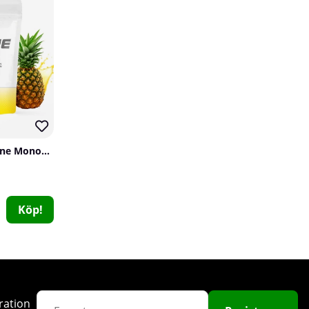
71
SOLID Nutrition Creatine Monohydrate, 400 g
24 x NOCCO BCAA, 330 ml (Goldiberry)
NOCCO
0
Köp!
529 kr
Köp!
600 kr
ration