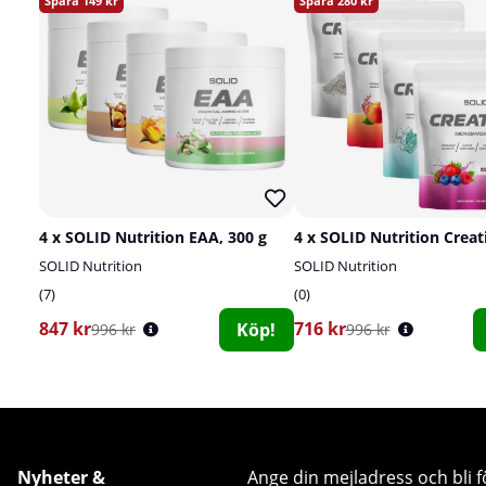
149
280
4 x SOLID Nutrition EAA, 300 g
SOLID Nutrition
SOLID Nutrition
7
0
847 kr
716 kr
Köp!
996 kr
996 kr
Nyheter &
Ange din mejladress och bli f