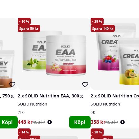
10
28
50
140
, 750 g
2 x SOLID Nutrition EAA, 300 g
SOLID Nutrition
SOLID Nutrition
17
4
448 kr
358 kr
Köp!
Köp!
498 kr
498 kr
14
28