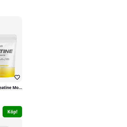
25
199
2 x Swedish Supplements Crazy 8 NEW EDITION, 325 g
Swedish Supplements
2 x SOLID Nutrition Creatine Monohydrate, 400 g
2
599 kr
Köp!
798 kr
Köp!
12