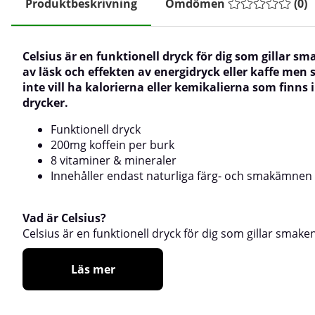
Produktbeskrivning
Omdömen
(
0
)
Celsius
är en funktionell dryck för dig som gillar s
av läsk och effekten av energidryck eller kaffe men
inte vill ha kalorierna eller kemikalierna som finns 
drycker.
Funktionell dryck
200mg koffein per burk
8 vitaminer & mineraler
Innehåller endast naturliga färg- och smakämnen
Vad är Celsius?
Celsius
är en funktionell dryck för dig som gillar smake
Läs mer