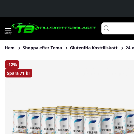
Hem
Shoppa efter Tema
Glutenfria Kosttillskott
24 x
Produktbilder 24 x Celsius, 355 ml (Spritz Vibe)
12
Spara
71 kr