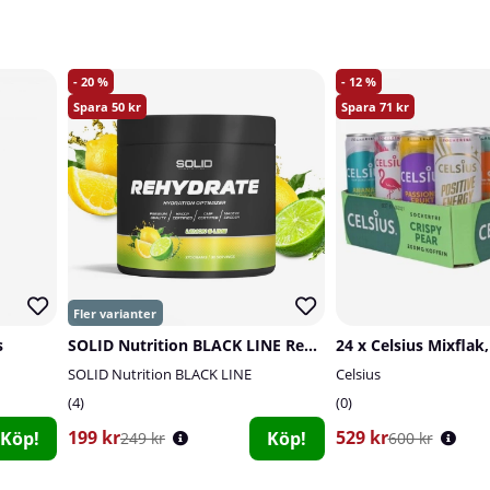
20
12
50
71
s
SOLID Nutrition BLACK LINE Rehydrate, 270 g
24 x Celsius Mixflak
SOLID Nutrition BLACK LINE
Celsius
4
0
199 kr
529 kr
Köp!
Köp!
249 kr
600 kr