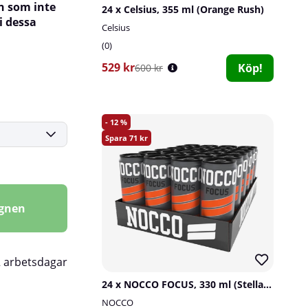
en som inte
24 x Celsius, 355 ml (Orange Rush)
i dessa
Celsius
0
529 kr
Köp!
600 kr
12
71
agnen
2 arbetsdagar
24 x NOCCO FOCUS, 330 ml (Stellar Blend)
NOCCO