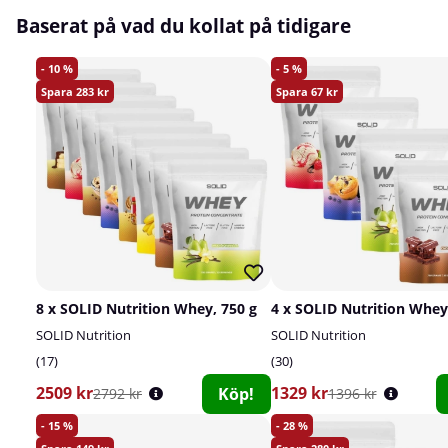
Baserat på vad du kollat på tidigare
10
5
283
67
8 x SOLID Nutrition Whey, 750 g
4 x SOLID Nutrition Whey
SOLID Nutrition
SOLID Nutrition
17
30
2509 kr
1329 kr
Köp!
2792 kr
1396 kr
15
28