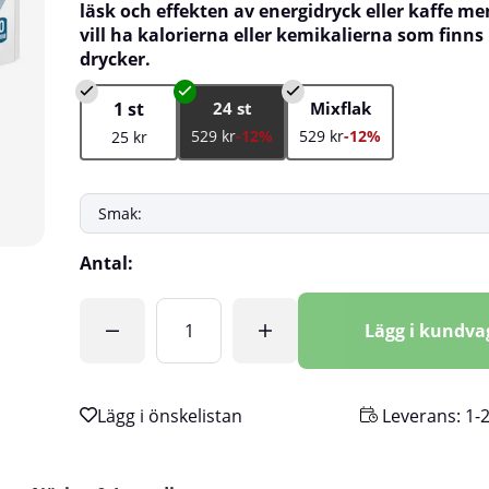
läsk och effekten av energidryck eller kaffe m
vill ha kalorierna eller kemikalierna som finns 
drycker.
1 st
24 st
Mixflak
529 kr
-12%
529 kr
-12%
25 kr
Antal:
Lägg i kundv
Leverans:
1-