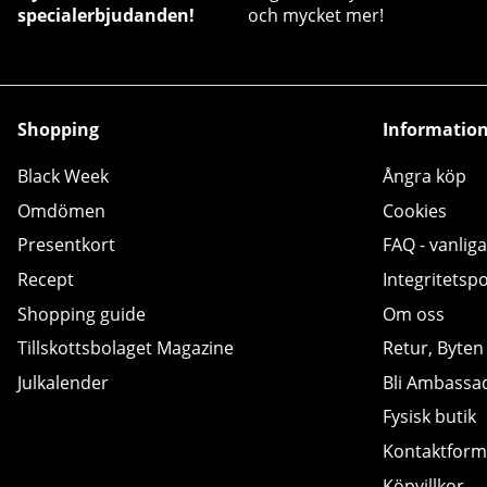
specialerbjudanden!
och mycket mer!
Shopping
Informatio
Black Week
Ångra köp
Omdömen
Cookies
Presentkort
FAQ - vanliga
Recept
Integritetspo
Shopping guide
Om oss
Tillskottsbolaget Magazine
Retur, Byten
Julkalender
Bli Ambassa
Fysisk butik
Kontaktform
Köpvillkor