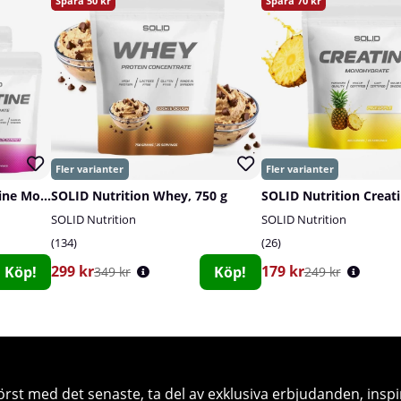
50
70
4 x SOLID Nutrition Creatine Monohydrate, 400 g
SOLID Nutrition Whey, 750 g
SOLID Nutrition
SOLID Nutrition
134
26
299 kr
179 kr
Köp!
Köp!
349 kr
249 kr
örst med det senaste, ta del av exklusiva erbjudanden, inspi