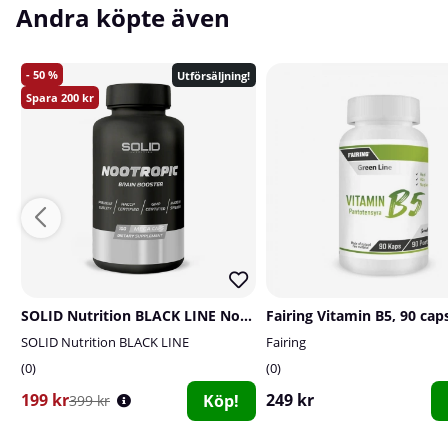
Andra köpte även
50
Utförsäljning!
200
SOLID Nutrition BLACK LINE Nootropic, 100 mega caps
Fairing Vitamin B5, 90 cap
SOLID Nutrition BLACK LINE
Fairing
0
0
199 kr
249 kr
Köp!
399 kr