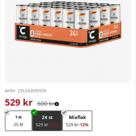
Artnr:
CELSIUS85935
529
kr
600
kr
1 st
24 st
Mixflak
25 kr
529 kr
-12%
529 kr
-12%