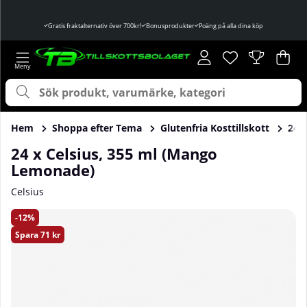
Gratis fraktalternativ över 700kr!
Bonusprodukter
Poäng på alla dina köp
Önskelista
Antal i önskelist
.
Var
Ant
.
Hem
Shoppa efter Tema
Glutenfria Kosttillskott
24 
24 x Celsius, 355 ml (Mango
Lemonade)
Celsius
Produktbilder 24 x Celsius, 355 ml (Mango Lemonade)
12
Spara
71 kr