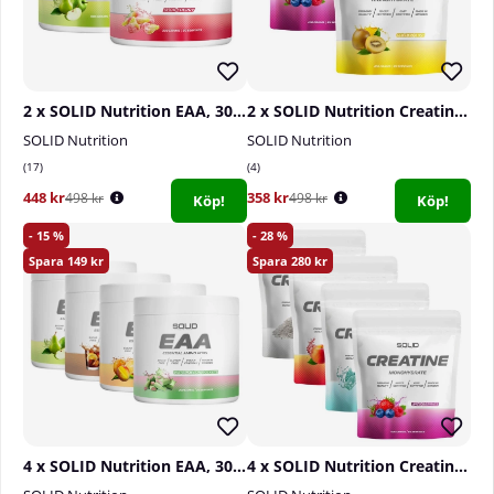
2 x SOLID Nutrition EAA, 300 g
2 x SOLID Nutrition Creatine Monohydrate, 400 g
SOLID Nutrition
SOLID Nutrition
17
4
448 kr
358 kr
498 kr
498 kr
Köp!
Köp!
15
28
149
280
4 x SOLID Nutrition EAA, 300 g
4 x SOLID Nutrition Creatine Monohydrate, 400 g