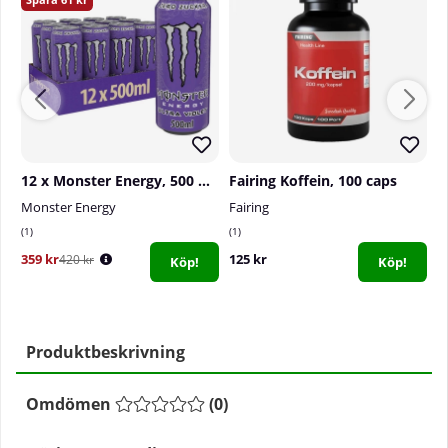
12 x Monster Energy, 500 ml (Ultra Violet)
Fairing Koffein, 100 caps
Monster Energy
Fairing
C
1
1
0
359 kr
125 kr
5
420 kr
Köp!
Köp!
Produktbeskrivning
Omdömen
(
0
)