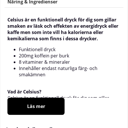
Näring & Ingredienser
Celsius
är en funktionell dryck för dig som gillar
smaken av läsk och effekten av energidryck eller
kaffe men som inte vill ha kalorierna eller
kemikalierna som finns i dessa drycker.
Funktionell dryck
200mg koffein per burk
8 vitaminer & mineraler
Innehåller endast naturliga färg- och
smakämnen
Vad är Celsius?
Celsius
är en funktionell dryck för dig som gillar
smaken av läsk och effekten av energidryck eller
Läs mer
kaffe men som inte vill ha kalorierna eller
kemikalierna som finns i dessa drycker. Celsius
innehåller flera olika vitaminer, mineraler och andra