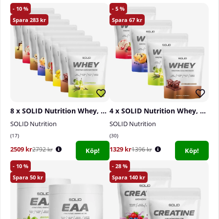
10
5
Celsius är vetenskapligt framtagen och full av
283
67
antioxidanter!
8 x SOLID Nutrition Whey, 750 g
4 x SOLID Nutrition Whey, 750 g
SOLID Nutrition
SOLID Nutrition
17
30
2509 kr
1329 kr
2792 kr
1396 kr
Köp!
Köp!
10
28
50
140