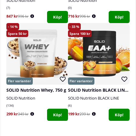
SOLID Nutrition
SOLID Nutrition
7
0
847 kr
716 kr
996 kr
996 kr
Köp!
Köp!
14
33
50
100
SOLID Nutrition Whey, 750 g
SOLID Nutrition BLACK LINE EAA+, 440 g
SOLID Nutrition
SOLID Nutrition BLACK LINE
134
6
299 kr
199 kr
349 kr
299 kr
Köp!
Köp!