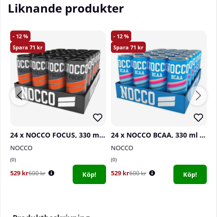
Liknande produkter
12
12
71
71
24 x NOCCO FOCUS, 330 ml (Stellar Blend)
24 x NOCCO BCAA, 330 ml (Blue Raspberry)
NOCCO
NOCCO
N
0
0
0
529 kr
529 kr
5
600 kr
600 kr
Köp!
Köp!