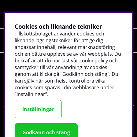
INFORMATION
Cookies och liknande tekniker
Tillskottsbolaget använder cookies och
liknande lagringstekniker för att ge dig
SOCIALA MEDIER
anpassat innehåll, relevant marknadsföring
och en bättre upplevelse av vår webbplats. Du
bekräftar att du har läst vår cookiepolicy och
FÖRETAGSUPPGIFTER
samtycker till vår användning av cookies
genom att klicka på "Godkänn och stäng". Du
kan själv när som helst kontrollera vilka
cookies som sparas i din webbläsare under
”Inställningar”.
©
2026 tillskottsbolaget.se. Vi använder cookies -
läs mer
Inställningar
här
.
Godkänn och stäng