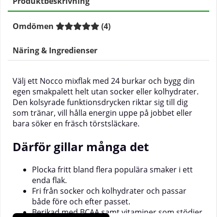
Produktbeskrivning
Omdömen
(
4
)
Näring & Ingredienser
Välj ett Nocco mixflak med 24 burkar och bygg din
egen smakpalett helt utan socker eller kolhydrater.
Den kolsyrade funktionsdrycken riktar sig till dig
som tränar, vill hålla energin uppe på jobbet eller
bara söker en fräsch törstsläckare.
Därför gillar många det
Plocka fritt bland flera populära smaker i ett
enda flak.
Fri från socker och kolhydrater och passar
både före och efter passet.
Berikad med
BCAA
samt vitaminer som stödjer