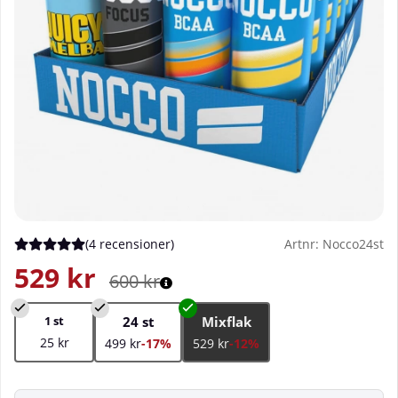
(
4 recensioner
)
Artnr:
Nocco24st
Medelbetyg 5 av 5 Antal betyg 4
529
kr
600
kr
1 st
24 st
Mixflak
25 kr
499 kr
-17%
529 kr
-12%