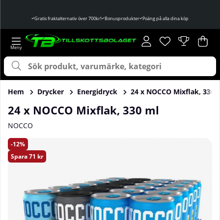
Gratis fraktalternativ över 700kr!
Bonusprodukter
Poäng på alla dina köp
Önskelista
Antal i önskelist
.
Var
Ant
.
Hem
Drycker
Energidryck
24 x NOCCO Mixflak, 330 
24 x NOCCO Mixflak, 330 ml
NOCCO
Produktbilder 24 x NOCCO Mixflak, 330 ml
12
Spara
71 kr