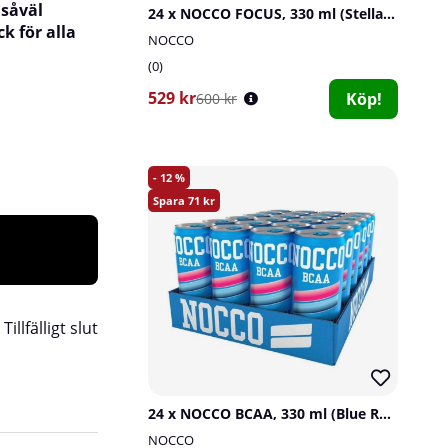
 såväl
24 x NOCCO FOCUS, 330 ml (Stellar Blend)
k för alla
NOCCO
0
529 kr
Köp!
600 kr
12
71
:
Tillfälligt slut
24 x NOCCO BCAA, 330 ml (Blue Raspberry)
NOCCO