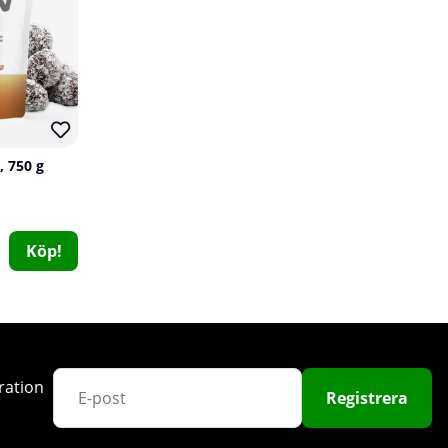
71
, 750 g
24 x NOCCO BCAA+, 330 ml (Äpple - Koffeinfri)
NOCCO
Köp!
0
529 kr
Köp!
600 kr
ration
15
Registrera
61