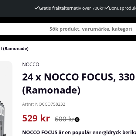
Gratis fraktalternativ över 700kr!
Bonusproduk
l (Ramonade)
NOCCO
24 x NOCCO FOCUS, 330
(Ramonade)
Artnr:
NOCCO758232
529
kr
600
kr
NOCCO
FOCUS är en populär energidryck beri