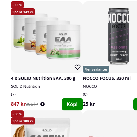
15
149
4 x SOLID Nutrition EAA, 300 g
NOCCO FOCUS, 330 ml
SOLID Nutrition
NOCCO
7
0
847 kr
25 kr
Köp!
996 kr
33
100