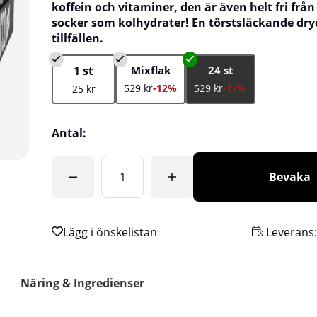
koffein och vitaminer, den är även helt fri från
socker som kolhydrater! En törstsläckande dryc
tillfällen.
1 st
Mixflak
24 st
529 kr
-12%
529 kr
-12%
25 kr
Antal:
Bevaka
Leverans
Näring & Ingredienser