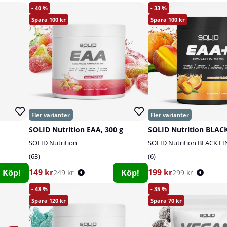
40
33
100
100
SOLID Nutrition EAA, 300 g
SOLID Nutrition
SOLID Nutrition BLACK LI
63
6
149 kr
199 kr
Köp!
Köp!
249 kr
299 kr
48
35
120
70