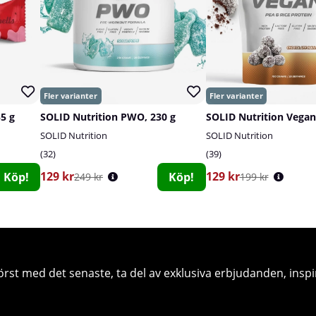
55 g
SOLID Nutrition PWO, 230 g
SOLID Nutrition Vegan
SOLID Nutrition
SOLID Nutrition
32
39
129 kr
129 kr
Köp!
Köp!
249 kr
199 kr
örst med det senaste, ta del av exklusiva erbjudanden, inspi