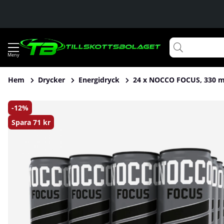
Hem
Drycker
Energidryck
24 x NOCCO FOCUS, 330 m
Produktbilder 24 x NOCCO FOCUS, 330 ml (Ramonade)
12
Spara
71 kr