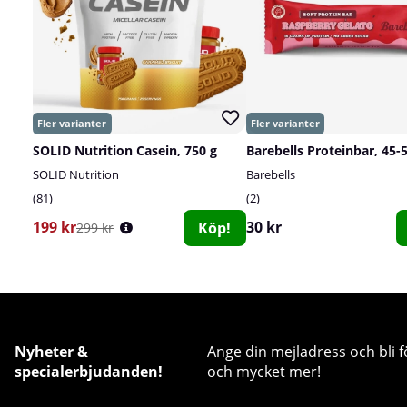
SOLID Nutrition Casein, 750 g
Barebells Proteinbar, 45-
SOLID Nutrition
Barebells
81
2
199 kr
30 kr
Köp!
299 kr
Nyheter &
Ange din mejladress och bli f
specialerbjudanden!
och mycket mer!