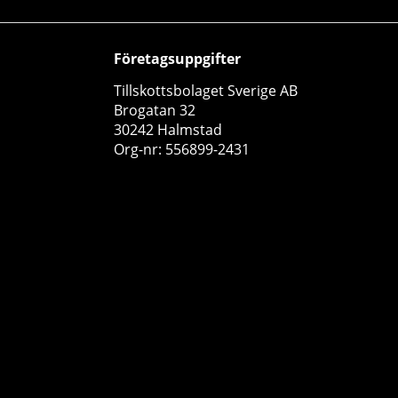
Företagsuppgifter
Tillskottsbolaget Sverige AB
Brogatan 32
30242 Halmstad
Org-nr: 556899-2431
12 x Monster Energy, 500 ml (Ultra Black)
Monster Energy
3
359 kr
Köp!
420 kr