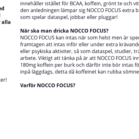
innehåller istället för BCAA, koffein, grönt te och v
ed
den anledningen lämpar sig NOCCO FOCUS extra br
l
som spelar dataspel, jobbar eller pluggar!
 alla
När ska man dricka NOCCO FOCUS?
NOCCO
FOCUS kan intas när som helst men är spec
framtagen att intas inför eller under extra krävand
eller psykiska aktiviter, så som dataspel, studier, tr
arbete. Viktigt att tänka på är att NOCCO FOCUS in
180mg koffein per burk och därför inte bör intas f
inpå läggdags, detta då koffeinet kan rubba sömne
er!
Varför NOCCO FOCUS?