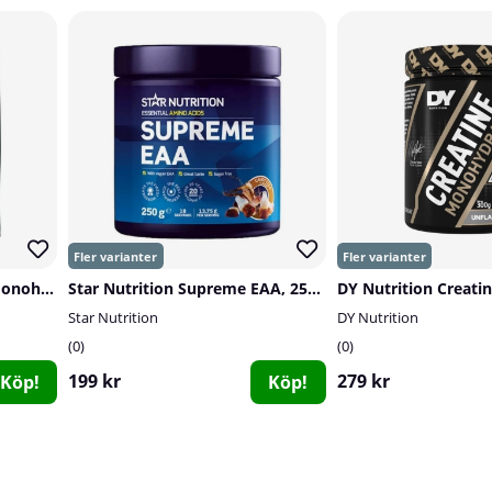
Delta Nutrition Creatine Monohydrate, 400 g
Star Nutrition Supreme EAA, 250 g
Star Nutrition
DY Nutrition
0
0
199 kr
279 kr
Köp!
Köp!