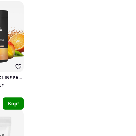
12
71
SOLID Nutrition BLACK LINE EAA+, 440 g
24 x NOCCO BCAA, 330 ml (Limón)
NE
NOCCO
0
Köp!
529 kr
Köp!
600 kr
12