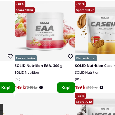
40
33
100
100
SOLID Nutrition EAA, 300 g
SOLID Nutrition Casein
SOLID Nutrition
SOLID Nutrition
63
81
149 kr
199 kr
Köp!
Köp!
249 kr
299 kr
35
70