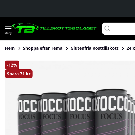
Hem
Shoppa efter Tema
Glutenfria Kosttillskott
24 
Produktbilder 24 x NOCCO FOCUS, 330 ml (Passionite)
12
Spara
71 kr