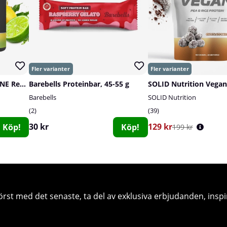
SOLID Nutrition BLACK LINE Rehydrate, 270 g
Barebells Proteinbar, 45-55 g
SOLID Nutrition Vegan
Barebells
SOLID Nutrition
2
39
30 kr
129 kr
Köp!
Köp!
199 kr
örst med det senaste, ta del av exklusiva erbjudanden, inspi