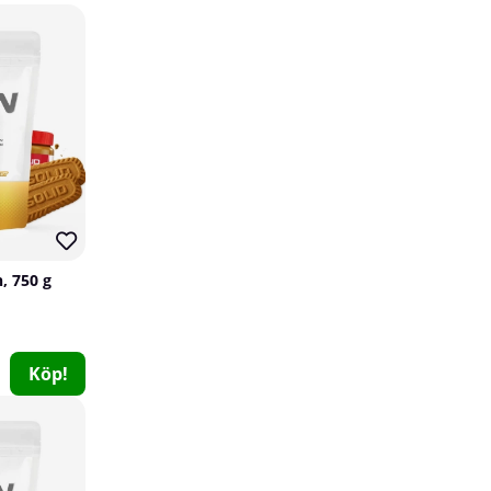
15
61
, 750 g
12 x Monster Energy, 500 ml (Ultra Violet)
Monster Energy
1
Köp!
359 kr
Köp!
420 kr
12