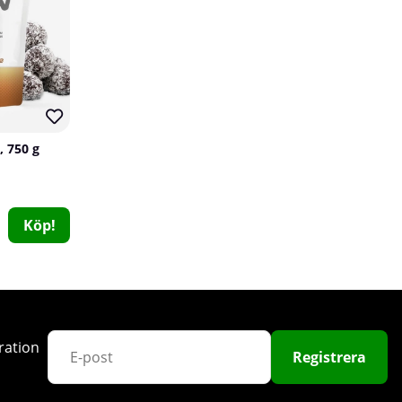
71
, 750 g
24 x NOCCO FOCUS, 330 ml (The Berries)
NOCCO
Köp!
0
529 kr
Köp!
600 kr
ration
12
Registrera
71