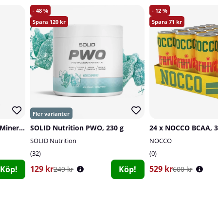
48
12
120
71
Elit Nutrition Vitaminer & Mineraler, 90 tabs
SOLID Nutrition PWO, 230 g
SOLID Nutrition
NOCCO
32
0
129 kr
529 kr
Köp!
Köp!
249 kr
600 kr