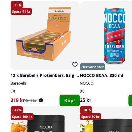
11
41
12 x Barebells Proteinbars, 55 g (Peanut Butter)
NOCCO BCAA, 330 ml
Barebells
NOCCO
0
0
319 kr
25 kr
Köp!
360 kr
33
20
100
50