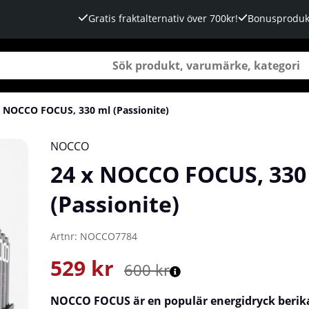
Gratis fraktalternativ över 700kr!
Bonusproduk
x NOCCO FOCUS, 330 ml (Passionite)
NOCCO
24 x NOCCO FOCUS, 330
(Passionite)
Artnr:
NOCCO7784
529
kr
600
kr
NOCCO
FOCUS är en populär energidryck beri