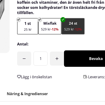
koffein och vitaminer, den är även helt fri från
socker som kolhydrater! En törstsläckande dryc
tillfällen.
1 st
Mixflak
24 st
529 kr
-12%
529 kr
-12%
25 kr
Antal:
Bevaka
Leverans
Näring & Ingredienser