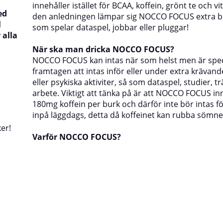
innehåller istället för BCAA, koffein, grönt te och v
ed
den anledningen lämpar sig NOCCO FOCUS extra br
l
som spelar dataspel, jobbar eller pluggar!
 alla
När ska man dricka NOCCO FOCUS?
NOCCO
FOCUS kan intas när som helst men är spec
framtagen att intas inför eller under extra krävand
eller psykiska aktiviter, så som dataspel, studier, tr
arbete. Viktigt att tänka på är att NOCCO FOCUS in
180mg koffein per burk och därför inte bör intas f
inpå läggdags, detta då koffeinet kan rubba sömne
er!
Varför NOCCO FOCUS?