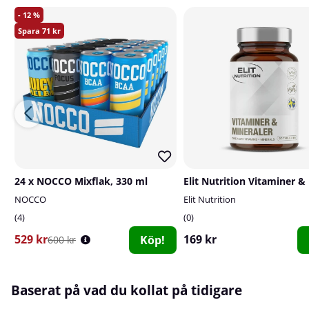
12
71
24 x NOCCO Mixflak, 330 ml
NOCCO
Elit Nutrition
4
0
529 kr
169 kr
Köp!
600 kr
Baserat på vad du kollat på tidigare