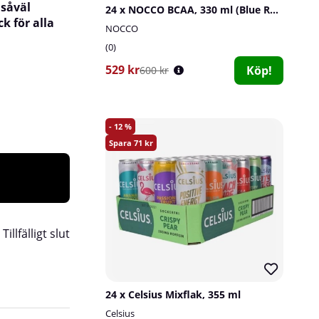
 såväl
24 x NOCCO BCAA, 330 ml (Blue Raspberry)
k för alla
NOCCO
0
529 kr
Köp!
600 kr
12
71
:
Tillfälligt slut
24 x Celsius Mixflak, 355 ml
Celsius