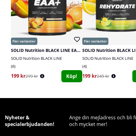
SOLID Nutrition BLACK LINE EAA+, 440 g
SOLID Nutrition BLACK LINE
SOLID Nutrition BLACK LINE
6
4
199 kr
199 kr
Köp!
299 kr
249 kr
Nyheter &
Ange din mejladress och bli f
specialerbjudanden!
och mycket mer!