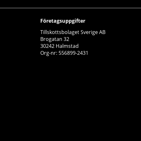
Företagsuppgifter
Tillskottsbolaget Sverige AB
Brogatan 32
30242 Halmstad
Org-nr: 556899-2431
24 x NOCCO FOCUS, 330 ml (Stellar Blend)
NOCCO
0
529 kr
Köp!
600 kr
12
71