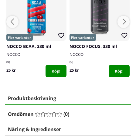
NOCCO BCAA, 330 ml
NOCCO FOCUS, 330 ml
C
NOCCO
NOCCO
C
0
0
0
25 kr
25 kr
2
Köp!
Köp!
Produktbeskrivning
Omdömen
(
0
)
Näring & Ingredienser