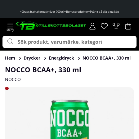
Gratis fraktalternativ över 700kr!
Bonusprodukter
Poäng på alla dina köp
Önskelista
Antal i önskelist
.
Var
Ant
.
Hem
Drycker
Energidryck
NOCCO BCAA+, 330 ml
NOCCO BCAA+, 330 ml
NOCCO
Produktbilder NOCCO BCAA+, 330 ml