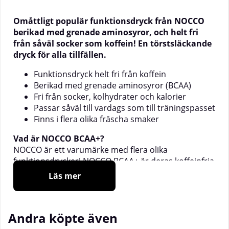
Omåttligt populär funktionsdryck från NOCCO
berikad med grenade aminosyror, och helt fri
från såväl socker som koffein! En törstsläckande
dryck för alla tillfällen.
Funktionsdryck helt fri från koffein
Berikad med grenade aminosyror (BCAA)
Fri från socker, kolhydrater och kalorier
Passar såväl till vardags som till träningspasset
Finns i flera olika fräscha smaker
Vad är NOCCO BCAA+?
NOCCO är ett varumärke med flera olika
funktionsdrycker! NOCCO BCAA+ är deras koffeinfria
variant av deras original NOCCO BCAA. Förutom att
Läs mer
den är koffeinfri är den även fri från såväl socker
och kolhydrater som kalorier! Att släcka törsten
med något välsmakande och läskande är trevligt
Andra köpte även
nog som det är, men att dessutom kunna göra det
med ett innehåll som enbart är fördelaktigt för din