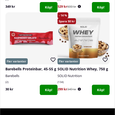
349 kr
529 kr
600 kr
Köp!
Köp!
14
50
Barebells Proteinbar, 45-55 g
SOLID Nutrition Whey, 750 g
Barebells
SOLID Nutrition
2
134
30 kr
299 kr
349 kr
Köp!
Köp!