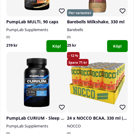
PumpLab MULTI, 90 caps
Barebells Milkshake, 330 ml
PumpLab Supplements
Barebells
0
0
219 kr
25 kr
Köp!
Köp!
12
71
PumpLab CURIUM - Sleep & Recovery, 120 caps
24 x NOCCO BCAA, 330 ml (Carnival)
PumpLab Supplements
NOCCO
0
0