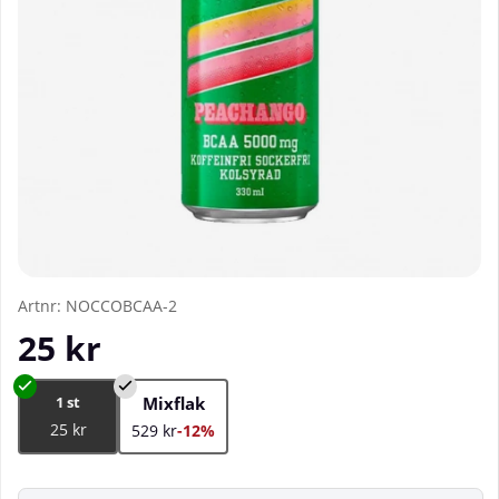
Artnr:
NOCCOBCAA-2
25
kr
1 st
Mixflak
25 kr
529 kr
-12%