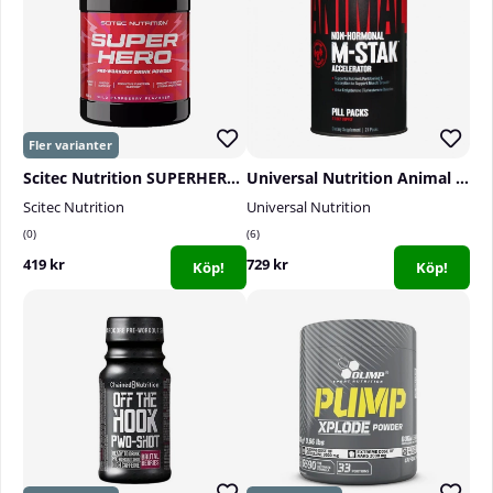
Scitec Nutrition SUPERHERO Pre-Workout, 285 g
Universal Nutrition Animal M-Stak, 21-pack
Scitec Nutrition
Universal Nutrition
0
6
419 kr
729 kr
Köp!
Köp!