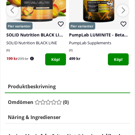
SOLID Nutrition BLACK LINE EAA+, 440 g
PumpLab LUMINITE - Beta-Alanine Free PWO, 550 g
SOLID Nutrition BLACK LINE
PumpLab Supplements
P
6
0
0
199 kr
499 kr
1
299 kr
Köp!
Köp!
Produktbeskrivning
Omdömen
(
0
)
Näring & Ingredienser