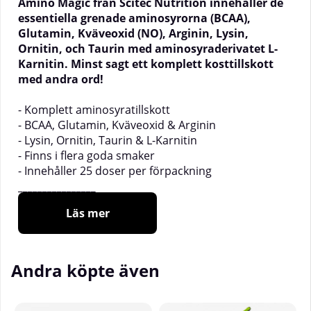
Amino Magic från Scitec Nutrition innehåller de
essentiella grenade aminosyrorna (BCAA),
Glutamin, Kväveoxid (NO), Arginin, Lysin,
Ornitin, och Taurin med aminosyraderivatet L-
Karnitin. Minst sagt ett komplett kosttillskott
med andra ord!
- Komplett aminosyratillskott
- BCAA, Glutamin, Kväveoxid & Arginin
- Lysin, Ornitin, Taurin & L-Karnitin
- Finns i flera goda smaker
- Innehåller 25 doser per förpackning
________________
Storlek:
500g
Läs mer
Doseringsstorlek:
20g
Antal doser per förpackning:
25 st
Rekommenderad daglig dos:
Blanda 1 rågad skopa
Andra köpte även
(20 g) med ca 5 dl vatten och drick före och / eller
under träning. Överskrid ej rekommenderad daglig
dos.