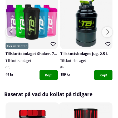
Tillskottsbolaget Shaker, 700 ml
Tillskottsbolaget Jug, 2,5 L
Tillskottsbolaget
Tillskottsbolaget
N
19
0
1
49 kr
189 kr
5
Köp!
Köp!
Baserat på vad du kollat på tidigare