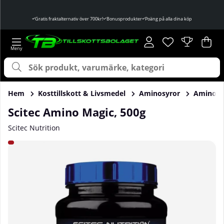
Gratis fraktalternativ över 700kr!
Bonusprodukter
Poäng på alla dina köp
Önskelista
Antal i önskelist
.
Var
Ant
.
Hem
Kosttillskott & Livsmedel
Aminosyror
Aminosy
Scitec Amino Magic, 500g
Scitec Nutrition
Produktbilder Scitec Amino Magic, 500g