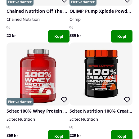
Chained Nutrition Off The Hook PWO-Shot, 60 ml
OLIMP Pump Xplode Powder, 300 g
Chained Nutrition
Olimp
0
0
22 kr
339 kr
Köp!
Köp!
Scitec 100% Whey Protein Professional, 2350 g
Scitec Nutrition 100% Creatine Monohydrate, 300 g
Scitec Nutrition
Scitec Nutrition
8
3
869 kr
229 kr
Köp!
Köp!