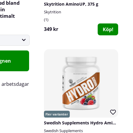
ed bland
Skytrition AminoUP, 375 g
din
Skytrition
timalt
1
349 kr
Köp!
agnen
2 arbetsdagar
Swedish Supplements Hydro Amino, 775 g
Swedish Supplements