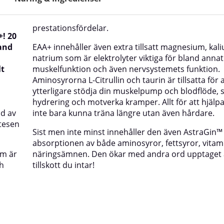
prestationsfördelar.
+! 20
and
EAA+ innehåller även extra tillsatt magnesium, kal
natrium som är elektrolyter viktiga för bland anna
lt
muskelfunktion och även nervsystemets funktion.
Aminosyrorna L-Citrullin och taurin är tillsatta för a
ytterligare stödja din muskelpump och blodflöde, 
hydrering och motverka kramper. Allt för att hjälpa
ad av
inte bara kunna träna längre utan även hårdare.
ntesen
Sist men inte minst innehåller den även AstraGin
™
absorptionen av både aminosyror, fettsyror, vitam
om är
näringsämnen. Den ökar med andra ord upptaget a
ch
tillskott du intar!