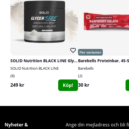
SOLID Nutrition BLACK LINE GlycerSize, 165 g
Barebells Proteinbar, 45-
SOLID Nutrition BLACK LINE
Barebells
8
2
249 kr
30 kr
Köp!
Nyheter &
Ange din mejladress och bli f