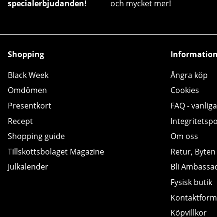
specialerbjudanden!
och mycket mer!
Shopping
Informatio
Black Week
Ångra köp
Omdömen
Cookies
Presentkort
FAQ - vanliga
Recept
Integritetspo
Shopping guide
Om oss
Tillskottsbolaget Magazine
Retur, Byten
Julkalender
Bli Ambassa
Fysisk butik
Kontaktform
Köpvillkor