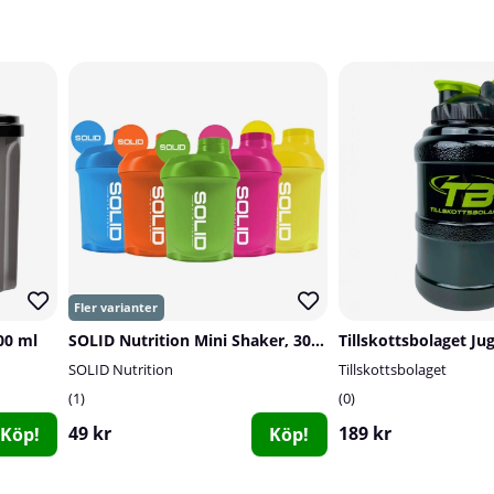
00 ml
SOLID Nutrition Mini Shaker, 300 ml
Tillskottsbolaget Jug
SOLID Nutrition
Tillskottsbolaget
1
0
49 kr
189 kr
Köp!
Köp!