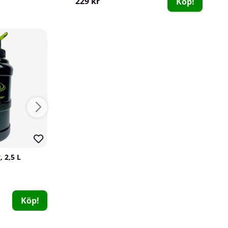
229 kr
Köp!
40
100
, 2,5 L
SOLID Nutrition Socks, 3-pack, Black
SOLID Nutrition EAA, 300 g
SOLID Nutrition
Tillskottsbolaget
SOLID Nutrition
0
1
63
149 kr
299 kr
Köp!
Köp!
149 kr
Köp!
249 kr