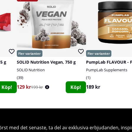
55 g
SOLID Nutrition Vegan, 750 g
SOLID Nutrition
PumpLab Supplements
39
1
129 kr
189 kr
Köp!
Köp!
199 kr
örst med det senaste, ta del av exklusiva erbjudanden, inspi