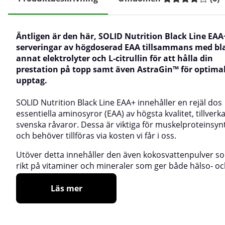
Äntligen är den här, SOLID Nutrition Black Line EAA
serveringar av högdoserad EAA tillsammans med bl
annat elektrolyter och L-citrullin för att hålla din
prestation på topp samt även
AstraGin™ för optima
upptag.
SOLID Nutrition Black Line EAA+ innehåller en rejäl dos
essentiella aminosyror (EAA) av högsta kvalitet, tillverk
svenska råvaror. Dessa är viktiga för muskelproteinsy
och behöver tillföras via kosten vi får i oss.
Utöver detta innehåller den även kokosvattenpulver s
rikt på vitaminer och mineraler som ger både hälso- o
Läs mer