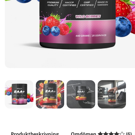
Produktbeskrivning
Omdömen
(
6
)