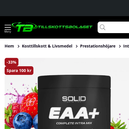
Hem
Kosttillskott & Livsmedel
Prestationshöjare
In
Produktbilder SOLID Nutrition BLACK LINE EAA+, 440 g
33
Spara
100 kr