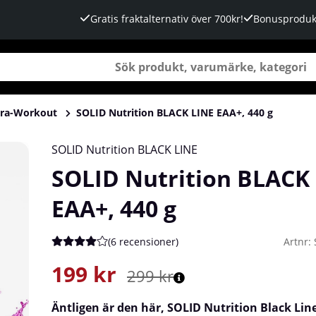
Gratis fraktalternativ över 700kr!
Bonusproduk
tra-Workout
SOLID Nutrition BLACK LINE EAA+, 440 g
SOLID Nutrition BLACK LINE
SOLID Nutrition BLACK
EAA+, 440 g
(
6 recensioner
)
Artnr:
Medelbetyg 4 av 5 Antal betyg 6
199
kr
299
kr
Äntligen är den här, SOLID Nutrition Black Lin