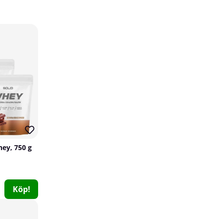
PumpLab ASTATINE - EAA & Hydration, 450 g
PumpLab Supplements
hey, 750 g
0
349 kr
Köp!
Köp!
17