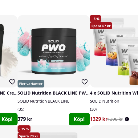
5
67
SOLID Nutrition BLACK LINE Creatine, 400 g
SOLID Nutrition BLACK LINE PWO, 400 g
4 x SOLID Nutrition W
SOLID Nutrition BLACK LINE
SOLID Nutrition
35
30
379 kr
1329 kr
Köp!
Köp!
1396 kr
35
70