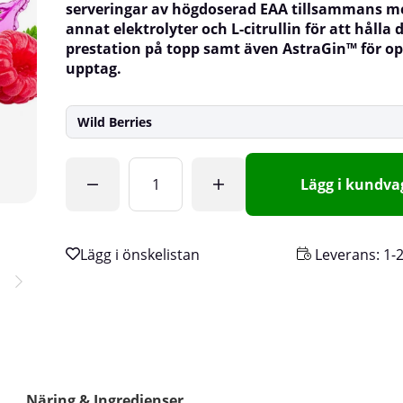
serveringar av högdoserad EAA tillsammans m
annat elektrolyter och L-citrullin för att hålla 
prestation på topp samt även
AstraGin™ för op
upptag.
Wild Berries
Antal
Lägg i kundv
Leverans:
1-
Näring & Ingredienser