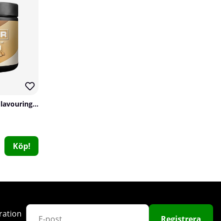
99
PumpLab FLAVOUR - Flavouring Powder, 60 serv.
EAA + BCAA, 400 g + Creatine Monohydrate, 300 g
Elit Nutrition
0
Köp!
499 kr
Köp!
598 kr
ration
Registrera