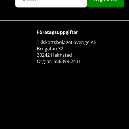
Företagsuppgifter
Tillskottsbolaget Sverige AB
Brogatan 32
Delta Nutrition PWO, 380 g
30242 Halmstad
Delta Nutrition
Org-nr: 556899-2431
0
299 kr
Köp!