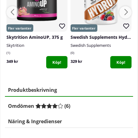
Skytrition AminoUP, 375 g
Swedish Supplements Hydro Amino, 775 g
D
Skytrition
Swedish Supplements
D
1
0
0
349 kr
329 kr
2
Köp!
Köp!
Produktbeskrivning
Omdömen
(
6
)
Näring & Ingredienser