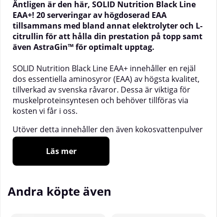
Äntligen är den här, SOLID Nutrition Black Line
EAA+! 20 serveringar av högdoserad EAA
tillsammans med bland annat elektrolyter och L-
citrullin för att hålla din prestation på topp samt
även
AstraGin™ för optimalt
upptag.
SOLID Nutrition Black Line EAA+ innehåller en rejäl
dos essentiella aminosyror (EAA) av högsta kvalitet,
tillverkad av svenska råvaror. Dessa är viktiga för
muskelproteinsyntesen och behöver tillföras via
kosten vi får i oss.
Utöver detta innehåller den även kokosvattenpulver
som är rikt på vitaminer och mineraler som ger
både hälso- och prestationsfördelar.
Läs mer
EAA+ innehåller även extra tillsatt magnesium,
kalium och natrium som är elektrolyter viktiga för
Andra köpte även
bland annat optimal muskelfunktion och även
nervsystemets funktion. Aminosyrorna L-Citrullin
och taurin är tillsatta för att ytterligare stödja din