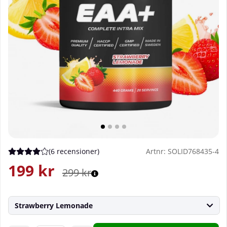
(
6 recensioner
)
Artnr:
SOLID768435-4
Medelbetyg 4 av 5 Antal betyg 6
199
kr
299
kr
Strawberry Lemonade