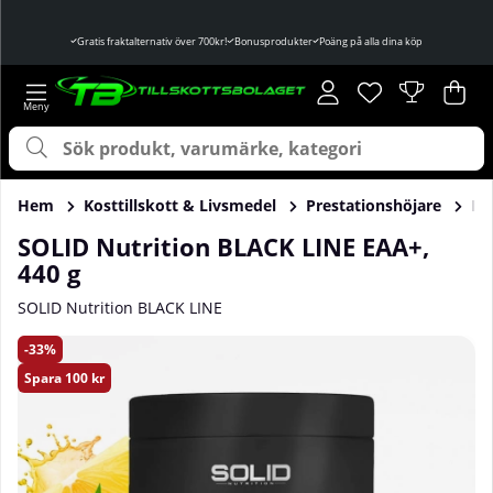
Gratis fraktalternativ över 700kr!
Bonusprodukter
Poäng på alla dina köp
Önskelista
Antal i önskelist
.
Var
Ant
.
Hem
Kosttillskott & Livsmedel
Prestationshöjare
In
SOLID Nutrition BLACK LINE EAA+,
440 g
SOLID Nutrition BLACK LINE
Produktbilder SOLID Nutrition BLACK LINE EAA+, 440 g
33
Spara
100 kr