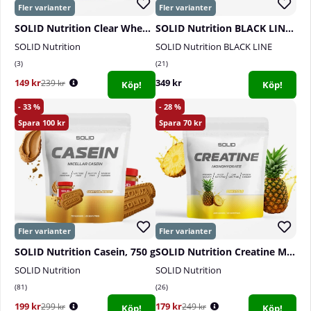
SOLID Nutrition Clear Whey, 300 g
SOLID Nutrition BLACK LINE Pump, 360 g
SOLID Nutrition
SOLID Nutrition BLACK LINE
3
21
149 kr
349 kr
239 kr
Köp!
Köp!
33
28
100
70
SOLID Nutrition Casein, 750 g
SOLID Nutrition Creatine Monohydrate, 400 g
SOLID Nutrition
SOLID Nutrition
81
26
199 kr
179 kr
299 kr
249 kr
Köp!
Köp!