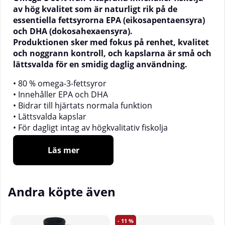
av hög kvalitet som är naturligt rik på de
essentiella fettsyrorna EPA (eikosapentaensyra)
och DHA (dokosahexaensyra).
Produktionen sker med fokus på renhet, kvalitet
och noggrann kontroll, och kapslarna är små och
lättsvalda för en smidig daglig användning.
• 80 % omega-3-fettsyror
• Innehåller EPA och DHA
• Bidrar till hjärtats normala funktion
• Lättsvalda kapslar
• För dagligt intag av högkvalitativ fiskolja
Essentiella fettsyror på ett
Läs mer
enkelt sätt
Andra köpte även
Vissa fettsyror är essentiella, vilket innebär att
kroppen inte själv kan producera dem utan behöver
få dem via kosten. Två av dessa är EPA
11
(eikosapentaensyra) och DHA (dokosahexaensyra) –