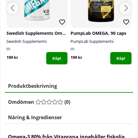
Swedish Supplements Omega-3 Forte 70%, 120 caps
PumpLab OMEGA, 90 caps
Swedish Supplements
PumpLab Supplements
S
0
0
1
199 kr
199 kr
2
Köp!
Köp!
Produktbeskrivning
Omdömen
(
0
)
Näring & Ingredienser
Omega-3 80% från Vitaprana innehåller fiskolja