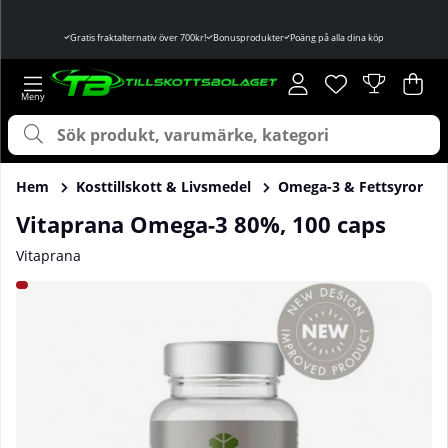
Gratis fraktalternativ över 700kr!
Bonusprodukter
Poäng på alla dina köp
Önskelista
Antal i önskelist
.
Var
Ant
.
Hem
Kosttillskott & Livsmedel
Omega-3 & Fettsyror
Vitaprana Omega-3 80%, 100 caps
Vitaprana
Produktbilder Vitaprana Omega-3 80%, 100 caps