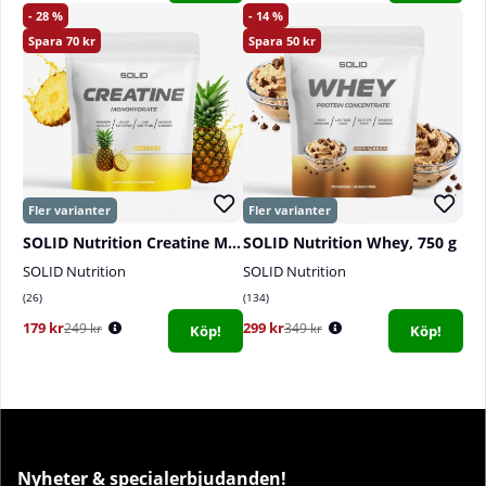
28
14
70
50
SOLID Nutrition Creatine Monohydrate, 400 g
SOLID Nutrition Whey, 750 g
SOLID Nutrition
SOLID Nutrition
26
134
179 kr
299 kr
249 kr
349 kr
Köp!
Köp!
Nyheter & specialerbjudanden!