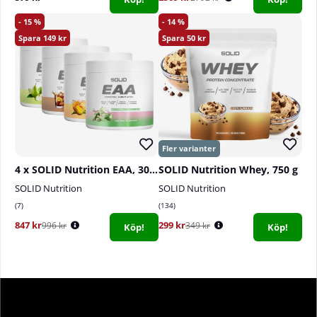
15
14
149
50
4 x SOLID Nutrition EAA, 300 g
SOLID Nutrition Whey, 750 g
SOLID Nutrition
SOLID Nutrition
7
134
847 kr
299 kr
996 kr
349 kr
Köp!
Köp!