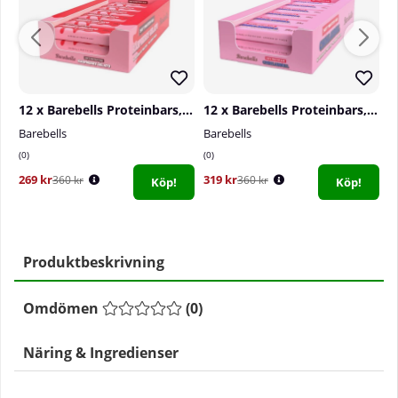
12 x Barebells Proteinbars, 55 g (Raspberry Gelato)
12 x Barebells Proteinbars, 55 g (Chokladboll)
Barebells
Barebells
G
0
0
1
269 kr
319 kr
2
360 kr
360 kr
Köp!
Köp!
Produktbeskrivning
Omdömen
(
0
)
Näring & Ingredienser