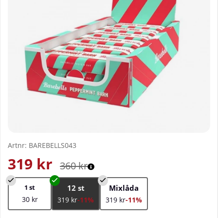
Artnr:
BAREBELLS043
319
kr
360
kr
1 st
12 st
Mixlåda
30 kr
319 kr
-11%
319 kr
-11%