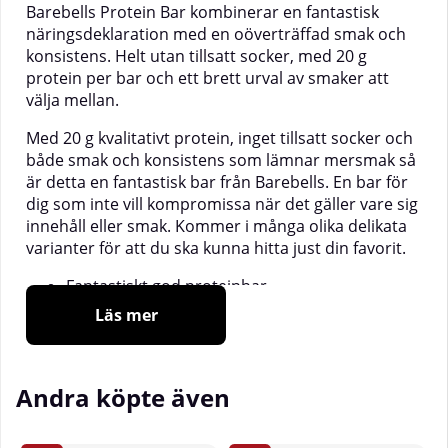
Barebells Protein Bar kombinerar en fantastisk
näringsdeklaration med en oöverträffad smak och
konsistens. Helt utan tillsatt socker, med 20 g
protein per bar och ett brett urval av smaker att
välja mellan.
Med 20 g kvalitativt protein, inget tillsatt socker och
både smak och konsistens som lämnar mersmak så
är detta en fantastisk bar från Barebells. En bar för
dig som inte vill kompromissa när det gäller vare sig
innehåll eller smak. Kommer i många olika delikata
varianter för att du ska kunna hitta just din favorit.
Fantastiskt god proteinbar
Underbar mjuk konsistens
Läs mer
Hela 20 g protein per bar
Inget tillsatt socker
Till träning eller mellanmål
Andra köpte även
Protein Bar från Barebells är, utan krusiduller, en
riktigt god proteinbar. Barebells själva beskriver den