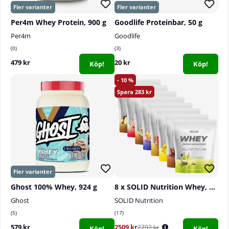
Per4m Whey Protein, 900 g
Goodlife Proteinbar, 50 g
Per4m
Goodlife
0
3
479 kr
20 kr
Köp!
Köp!
10
283
Ghost 100% Whey, 924 g
8 x SOLID Nutrition Whey, 750 g
Ghost
SOLID Nutrition
5
17
579 kr
2509 kr
2792 kr
Köp!
Köp!