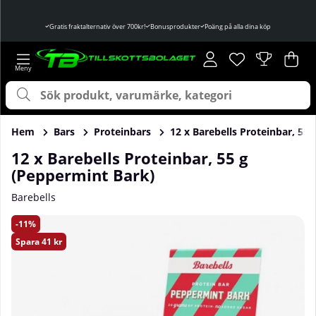
Gratis fraktalternativ över 700kr!
Bonusprodukter
Poäng på alla dina köp
Önskelista
Antal i önskelist
.
Var
Ant
.
Hem
Bars
Proteinbars
12 x Barebells Proteinbar, 55
12 x Barebells Proteinbar, 55 g
(Peppermint Bark)
Barebells
Produktbilder 12 x Barebells Proteinbar, 55 g (Peppermint 
11
Spara
41 kr