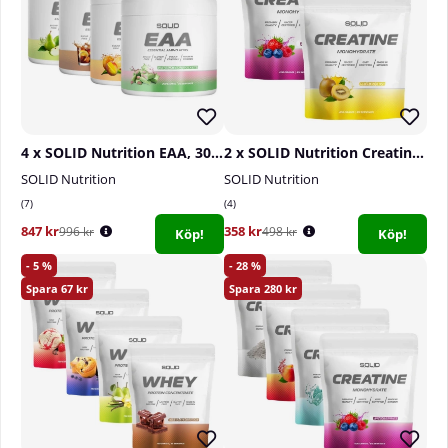
4 x SOLID Nutrition EAA, 300 g
2 x SOLID Nutrition Creatine Monohydrate, 400 g
SOLID Nutrition
SOLID Nutrition
7
4
847 kr
358 kr
996 kr
498 kr
Köp!
Köp!
5
28
67
280