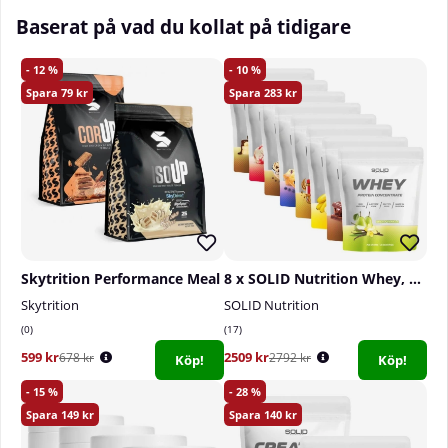
Baserat på vad du kollat på tidigare
12
10
79
283
Skytrition Performance Meal
8 x SOLID Nutrition Whey, 750 g
Skytrition
SOLID Nutrition
0
17
599 kr
2509 kr
678 kr
2792 kr
Köp!
Köp!
15
28
149
140