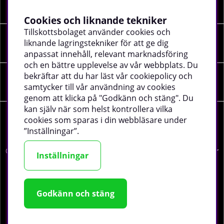
INFORMATION
Cookies och liknande tekniker
Tillskottsbolaget använder cookies och
liknande lagringstekniker för att ge dig
SOCIALA MEDIER
anpassat innehåll, relevant marknadsföring
och en bättre upplevelse av vår webbplats. Du
bekräftar att du har läst vår cookiepolicy och
FÖRETAGSUPPGIFTER
samtycker till vår användning av cookies
genom att klicka på "Godkänn och stäng". Du
kan själv när som helst kontrollera vilka
cookies som sparas i din webbläsare under
”Inställningar”.
©
2026 tillskottsbolaget.se. Vi använder cookies -
läs mer
Inställningar
här
.
Godkänn och stäng