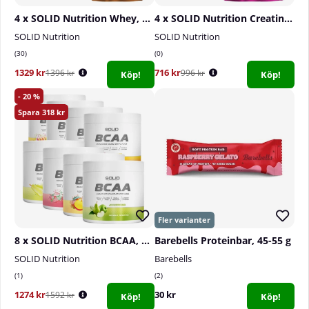
4 x SOLID Nutrition Whey, 750 g
4 x SOLID Nutrition Creatine Monohydrate, 400 g
SOLID Nutrition
SOLID Nutrition
30
0
1329 kr
716 kr
1396 kr
996 kr
Köp!
Köp!
20
318
8 x SOLID Nutrition BCAA, 300 g
Barebells Proteinbar, 45-55 g
SOLID Nutrition
Barebells
1
2
1274 kr
30 kr
1592 kr
Köp!
Köp!