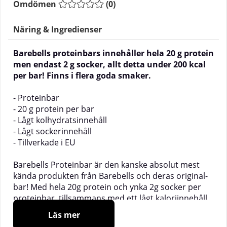
Omdömen
(
0
)
Näring & Ingredienser
Barebells proteinbars innehåller hela 20 g protein
men endast 2 g socker, allt detta under 200 kcal
per bar! Finns i flera goda smaker.
- Proteinbar
- 20 g protein per bar
- Lågt kolhydratsinnehåll
- Lågt sockerinnehåll
- Tillverkade i EU
Barebells Proteinbar är den kanske absolut mest
kända produkten från Barebells och deras original-
bar! Med hela 20g protein och ynka 2g socker per
proteinbar, tillsammans med ett lågt kaloriinnehåll
(200kcal) och otroligt goda smaker befinner sig
Läs mer
Barebells proteinbar i toppen vad gäller proteinbars