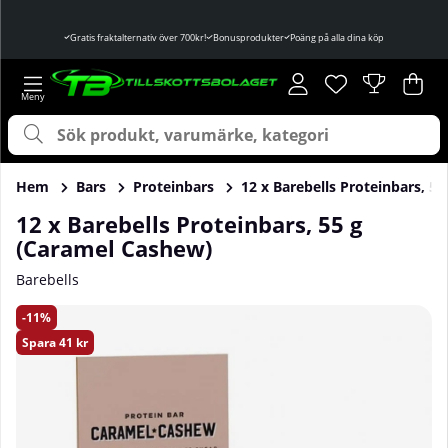
Gratis fraktalternativ över 700kr!
Bonusprodukter
Poäng på alla dina köp
Önskelista
Antal i önskelist
.
Var
Ant
.
Hem
Bars
Proteinbars
12 x Barebells Proteinbars, 5
12 x Barebells Proteinbars, 55 g
(Caramel Cashew)
Barebells
Produktbilder 12 x Barebells Proteinbars, 55 g (Caramel Ca
11
Spara
41 kr