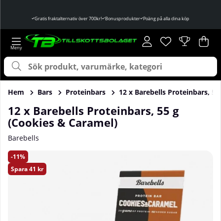
Gratis fraktalternativ över 700kr!
Bonusprodukter
Poäng på alla dina köp
Önskelista
Antal i önskelist
.
Var
Ant
.
Hem
Bars
Proteinbars
12 x Barebells Proteinbars, 5
12 x Barebells Proteinbars, 55 g
(Cookies & Caramel)
Barebells
Produktbilder 12 x Barebells Proteinbars, 55 g (Cookies & 
11
Spara
41 kr