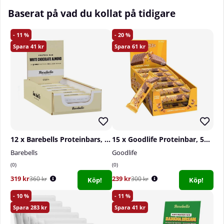
Baserat på vad du kollat på tidigare
11
20
41
61
12 x Barebells Proteinbars, 55 g (White Chocolate Almond)
15 x Goodlife Proteinbar, 50 g (Caramel Coco)
Barebells
Goodlife
0
0
319 kr
239 kr
360 kr
300 kr
Köp!
Köp!
10
11
283
41