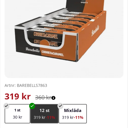
Artnr:
BAREBELLS7863
319
kr
360
kr
1 st
12 st
Mixlåda
30 kr
319 kr
-11%
319 kr
-11%