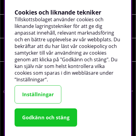
INFORMATION
Cookies och liknande tekniker
Tillskottsbolaget använder cookies och
liknande lagringstekniker för att ge dig
SOCIALA MEDIER
anpassat innehåll, relevant marknadsföring
och en bättre upplevelse av vår webbplats. Du
bekräftar att du har läst vår cookiepolicy och
FÖRETAGSUPPGIFTER
samtycker till vår användning av cookies
genom att klicka på "Godkänn och stäng". Du
kan själv när som helst kontrollera vilka
cookies som sparas i din webbläsare under
”Inställningar”.
©
2026 tillskottsbolaget.se. Vi använder cookies -
läs mer
Inställningar
här
.
Godkänn och stäng