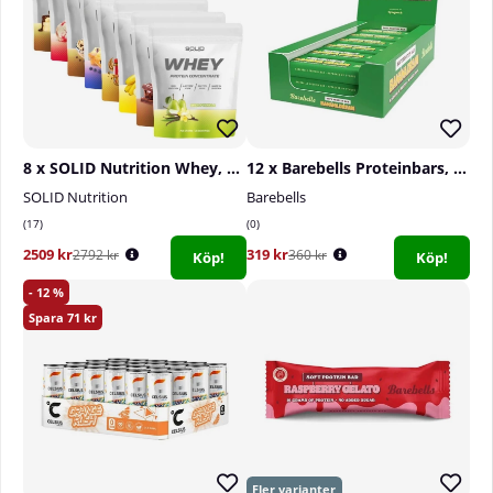
8 x SOLID Nutrition Whey, 750 g
12 x Barebells Proteinbars, 55 g (Banana Dream)
SOLID Nutrition
Barebells
17
0
2509 kr
319 kr
2792 kr
360 kr
Köp!
Köp!
12
71