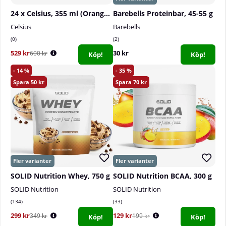
24 x Celsius, 355 ml (Orange Rush)
Barebells Proteinbar, 45-55 g
Celsius
Barebells
0
2
529 kr
30 kr
600 kr
Köp!
Köp!
14
35
50
70
SOLID Nutrition Whey, 750 g
SOLID Nutrition BCAA, 300 g
SOLID Nutrition
SOLID Nutrition
134
33
299 kr
129 kr
349 kr
199 kr
Köp!
Köp!