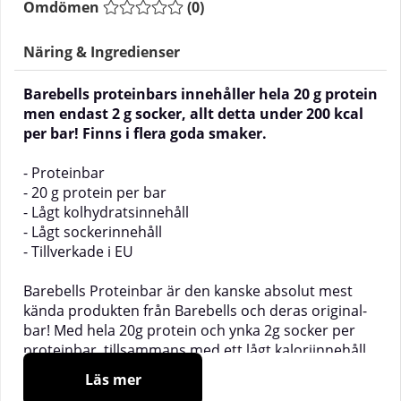
Omdömen
(
0
)
Näring & Ingredienser
Barebells proteinbars innehåller hela 20 g protein
men endast 2 g socker, allt detta under 200 kcal
per bar! Finns i flera goda smaker.
- Proteinbar
- 20 g protein per bar
- Lågt kolhydratsinnehåll
- Lågt sockerinnehåll
- Tillverkade i EU
Barebells Proteinbar är den kanske absolut mest
kända produkten från Barebells och deras original-
bar! Med hela 20g protein och ynka 2g socker per
proteinbar, tillsammans med ett lågt kaloriinnehåll
(200kcal) och otroligt goda smaker befinner sig
Läs mer
Barebells proteinbar i toppen vad gäller proteinbars