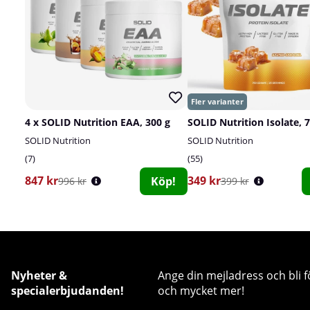
4 x SOLID Nutrition EAA, 300 g
SOLID Nutrition Isolate, 
SOLID Nutrition
SOLID Nutrition
7
55
847 kr
349 kr
Köp!
996 kr
399 kr
Nyheter &
Ange din mejladress och bli f
specialerbjudanden!
och mycket mer!