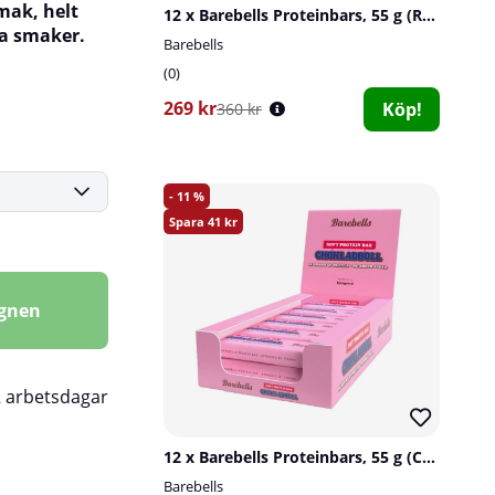
mak, helt
12 x Barebells Proteinbars, 55 g (Raspberry Gelato)
da smaker.
Barebells
0
269 kr
Köp!
360 kr
11
41
agnen
2 arbetsdagar
12 x Barebells Proteinbars, 55 g (Chokladboll)
Barebells