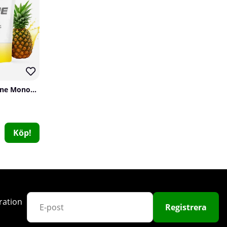
61
SOLID Nutrition Creatine Monohydrate, 400 g
15 x Goodlife Proteinbar, 50 g (Chocolate Banana Bliss)
Goodlife
Köp!
1
239 kr
Köp!
300 kr
10
ration
Registrera
31