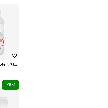
11
41
Elit Nutrition Vegan Protein, 750 g
12 x Barebells Proteinbars, 55 g (Peanut Butter)
Barebells
0
Köp!
319 kr
Köp!
360 kr
20