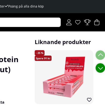
ter
Poäng på alla dina köp
Önskelista
Antal i önskelista
.
V
An
.
Liknande produkter
25
otein
91
ut)
kta