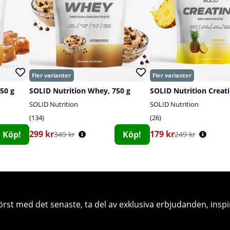
750 g
SOLID Nutrition Whey, 750 g
SOLID Nutrition
SOLID Nutrition
134
26
299 kr
179 kr
Köp!
Köp!
349 kr
249 kr
örst med det senaste, ta del av exklusiva erbjudanden, inspi