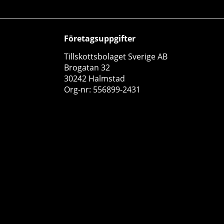
Företagsuppgifter
Tillskottsbolaget Sverige AB
Brogatan 32
30242 Halmstad
12 x ProPud Proteinbar Mixlåda, 55 g
Org-nr: 556899-2431
ProPud
0
269 kr
Köp!
300 kr
10
31