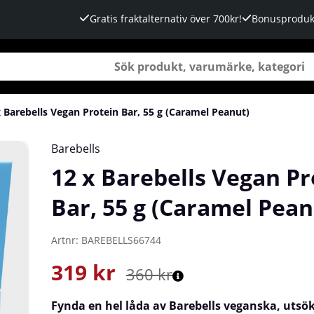
Gratis fraktalternativ över 700kr!
Bonusproduk
x Barebells Vegan Protein Bar, 55 g (Caramel Peanut)
mel Peanut)
Barebells
12 x Barebells Vegan Pr
Bar, 55 g (Caramel Pean
Artnr:
BAREBELLS66744
319
kr
360
kr
Fynda en hel låda av Barebells veganska, utsö