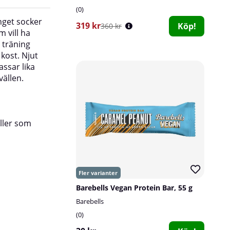
0
nget socker
319 kr
Köp!
360 kr
m vill ha
r träning
 kost. Njut
ssar lika
vällen.
eller som
Barebells Vegan Protein Bar, 55 g
Barebells
0