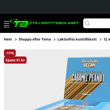
Hem
Shoppa efter Tema
Laktosfria kosttillskott
12 
Produktbilder 12 x Barebells Vegan Protein Bar, 55 g (Cara
11
Spara
41 kr