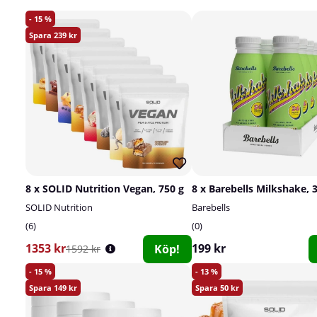
15
239
8 x SOLID Nutrition Vegan, 750 g
SOLID Nutrition
Barebells
6
0
1353 kr
199 kr
Köp!
1592 kr
15
13
149
50