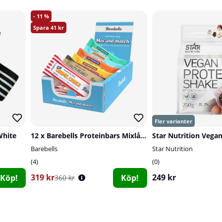
11
41
White
12 x Barebells Proteinbars Mixlåda, 45-55 g
Barebells
Star Nutrition
4
0
319 kr
249 kr
Köp!
Köp!
360 kr