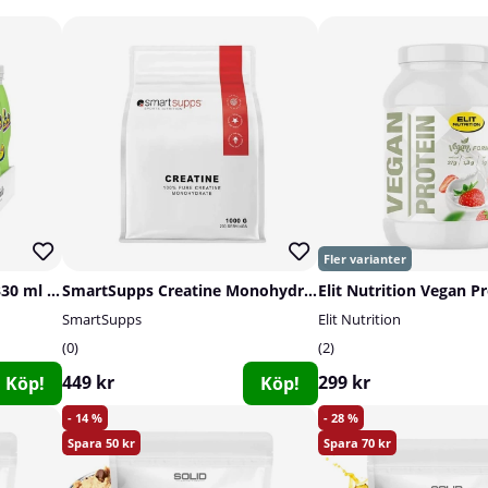
8 x Barebells Milkshake, 330 ml (Creamy Pear)
SmartSupps Creatine Monohydrate, 1000 g
SmartSupps
Elit Nutrition
0
2
449 kr
299 kr
Köp!
Köp!
14
28
50
70