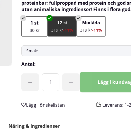
proteinbar; fullproppad med protein och god s
utan animaliska ingredienser! Finns i flera go
1 st
12 st
Mixlåda
319 kr
-11%
319 kr
-11%
30 kr
Antal:
Lägg i kundv
Leverans:
1-
Näring & Ingredienser