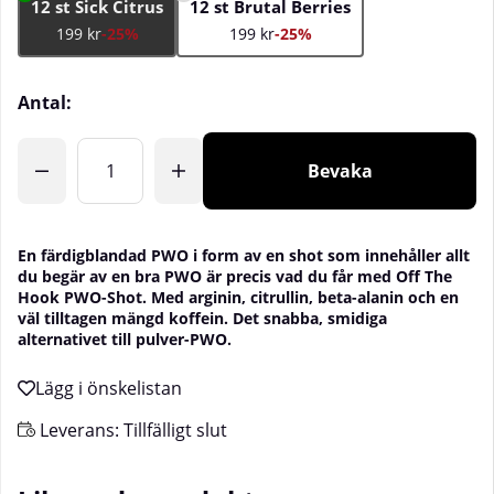
12 st Sick Citrus
12 st Brutal Berries
199 kr
-25%
199 kr
-25%
Antal:
Bevaka
En färdigblandad PWO i form av en shot som innehåller allt
du begär av en bra PWO är precis vad du får med Off The
Hook PWO-Shot. Med arginin, citrullin, beta-alanin och en
väl tilltagen mängd koffein. Det snabba, smidiga
alternativet till pulver-PWO.
Leverans:
Tillfälligt slut