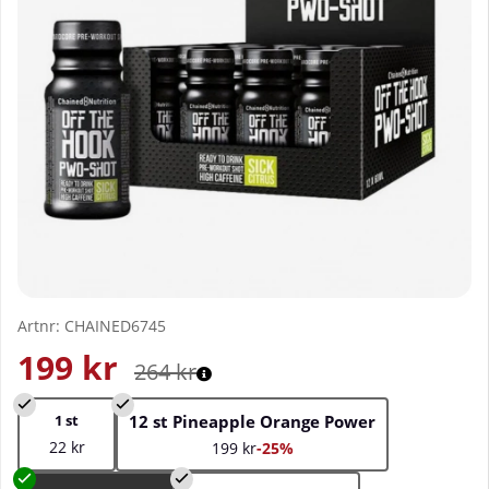
Artnr:
CHAINED6745
199
kr
264
kr
1 st
12 st Pineapple Orange Power
22 kr
199 kr
-25%