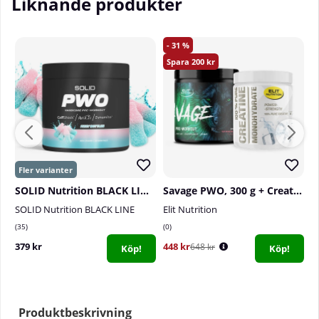
Liknande produkter
31
200
SOLID Nutrition BLACK LINE PWO, 400 g
Savage PWO, 300 g + Creatine Monohydrate, 300 g
SOLID Nutrition BLACK LINE
Elit Nutrition
El
35
0
0
379 kr
448 kr
4
648 kr
Köp!
Köp!
Produktbeskrivning