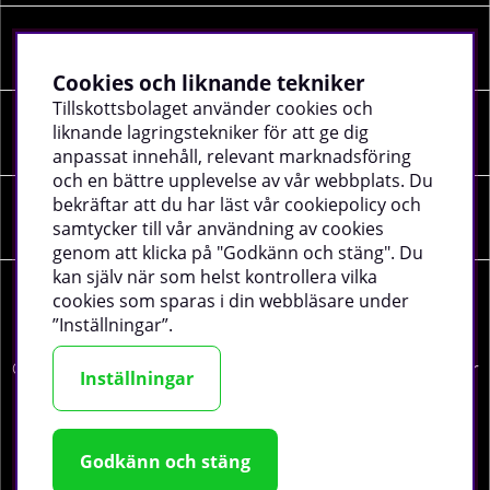
INFORMATION
Cookies och liknande tekniker
Tillskottsbolaget använder cookies och
liknande lagringstekniker för att ge dig
SOCIALA MEDIER
anpassat innehåll, relevant marknadsföring
och en bättre upplevelse av vår webbplats. Du
bekräftar att du har läst vår cookiepolicy och
FÖRETAGSUPPGIFTER
samtycker till vår användning av cookies
genom att klicka på "Godkänn och stäng". Du
kan själv när som helst kontrollera vilka
cookies som sparas i din webbläsare under
”Inställningar”.
©
2026 tillskottsbolaget.se. Vi använder cookies -
läs mer
Inställningar
här
.
Godkänn och stäng