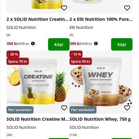
2 x SOLID Nutrition Creatine Monohydrate, 400 g
2 x Elit Nutrition 100% Pure Creatine Monohydrate, 300 g
SOLID Nutrition
Elit Nutrition
4
0
358 kr
399 kr
498 kr
498 kr
Köp!
Köp!
28
14
70
50
SOLID Nutrition Creatine Monohydrate, 400 g
SOLID Nutrition Whey, 750 g
SOLID Nutrition
SOLID Nutrition
26
134