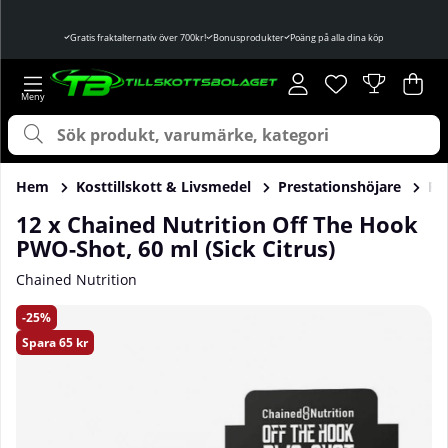
Gratis fraktalternativ över 700kr!
Bonusprodukter
Poäng på alla dina köp
Önskelista
Antal i önskelist
.
Var
Ant
.
Hem
Kosttillskott & Livsmedel
Prestationshöjare
Pr
12 x Chained Nutrition Off The Hook
PWO-Shot, 60 ml (Sick Citrus)
Chained Nutrition
Produktbilder 12 x Chained Nutrition Off The Hook PWO-Shot
25
Spara
65 kr