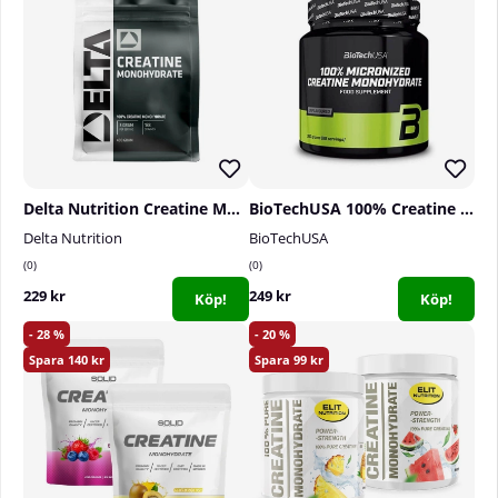
Delta Nutrition Creatine Monohydrate, 400 g
BioTechUSA 100% Creatine Monohydrate, 300 g
Delta Nutrition
BioTechUSA
0
0
229 kr
249 kr
Köp!
Köp!
28
20
140
99