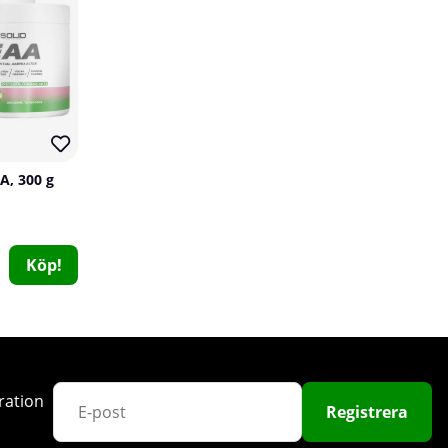
31
A, 300 g
12 x ProPud Proteinbar Mixlåda, 55 g
ProPud
Köp!
0
269 kr
Köp!
300 kr
10
ration
Registrera
31