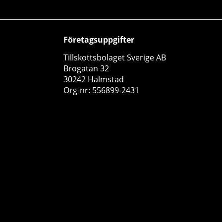
Företagsuppgifter
Tillskottsbolaget Sverige AB
Brogatan 32
30242 Halmstad
12 x ProPud Proteinbar, 55 g (Nöt-Créme)
Org-nr: 556899-2431
ProPud
0
269 kr
Köp!
300 kr
20
61