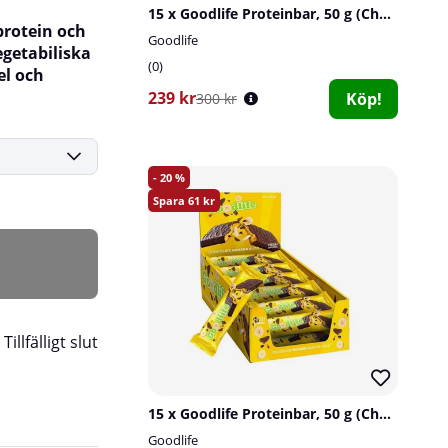
15 x Goodlife Proteinbar, 50 g (Chocolate Hazelnut Cream)
protein och
Goodlife
egetabiliska
0
el och
239 kr
Köp!
300 kr
20
61
:
Tillfälligt slut
15 x Goodlife Proteinbar, 50 g (Chocolate Banana Bliss)
Goodlife