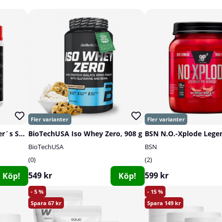
RAW Nutrition Christopher´s Secret Stuff, 40 serv.
BioTechUSA Iso Whey Zero, 908 g
BioTechUSA
BSN
0
2
549 kr
599 kr
Köp!
Köp!
5
15
67
149