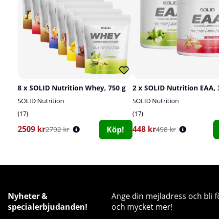
8 x SOLID Nutrition Whey, 750 g
2 x SOLID Nutrition EAA, 
SOLID Nutrition
SOLID Nutrition
17
17
2509 kr
448 kr
Köp!
2792 kr
498 kr
Nyheter &
Ange din mejladress och bli f
specialerbjudanden!
och mycket mer!