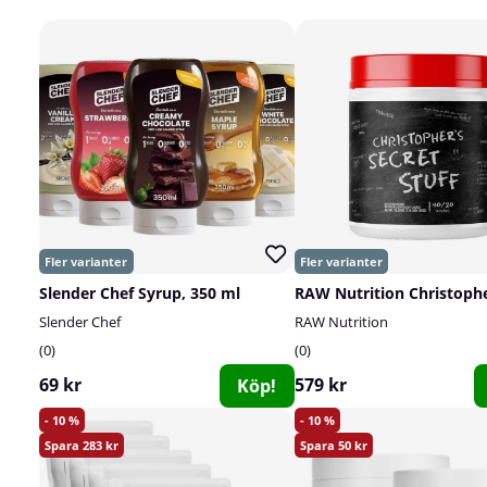
Slender Chef Syrup, 350 ml
Slender Chef
RAW Nutrition
0
0
69 kr
579 kr
Köp!
10
10
283
50