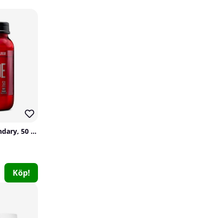
10
31
BSN N.O.-Xplode Legendary, 50 servings
12 x ProPud Proteinbar, 55 g (Delicatoboll)
ProPud
0
269 kr
Köp!
Köp!
300 kr
10