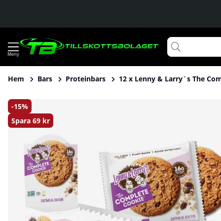
Hem
Bars
Proteinbars
12 x Lenny & Larry´s The Com
Produktbilder 12 x Lenny & Larry´s The Complete Cookie, 1
15
Spara
69 kr