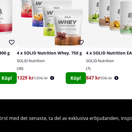
300 g
4 x SOLID Nutrition Whey, 750 g
4 x SOLID Nutrition EA
SOLID Nutrition
SOLID Nutrition
30
7
1329 kr
847 kr
Köp!
Köp!
1396 kr
996 kr
örst med det senaste, ta del av exklusiva erbjudanden, inspi