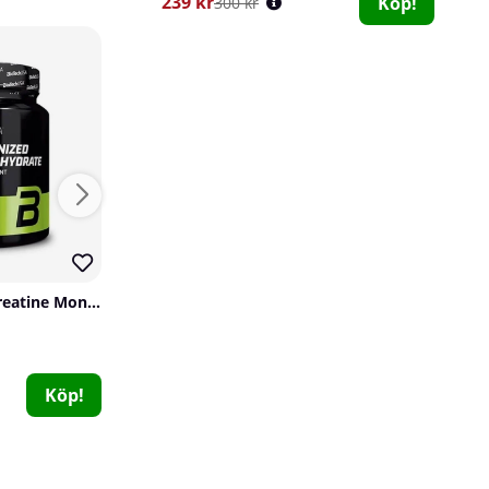
239 kr
Köp!
300 kr
20
61
BioTechUSA 100% Creatine Monohydrate, 300 g
Scitec Nutrition 100% Creatine Monohydrate, 500 g
Scitec Nutrition
Scitec Nutrition
15 x Goodlife Proteinbar, 50 g (Chocolate Fantasy)
0
3
Goodlife
299 kr
229 kr
Köp!
Köp!
1
239 kr
Köp!
300 kr