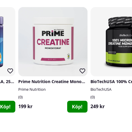
Star Nutrition Supreme EAA, 250 g
Prime Nutrition Creatine Monohydrate, 300 g
Prime Nutrition
BioTechUSA
0
0
199 kr
249 kr
Köp!
Köp!