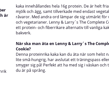
kaka innehållandes hela 16g protein. De är helt fri
ber
mjölk och ägg, samt tillverkade med endast vegetab
ch är
råvaror. Med andra ord lämpar de sig utmärkt för
och vegetarianer. Lenny & Larry´s The Complete C
ett protein- och fiberrikare alternativ till vanliga k
bakverk.
När ska man äta en Lenny & Larry´s The Compl
Cookie?
Denna proteinrika kaka kan du äta när som helst n
lite små-hungrig, har avslutat ett träningspass elle
smyger sig på! Perfekt att ha med sig i väskan och 
du är på språng.
nrik