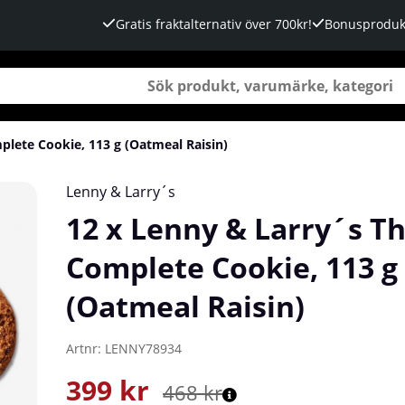
Gratis fraktalternativ över 700kr!
Bonusproduk
plete Cookie, 113 g (Oatmeal Raisin)
13 g (Oatmeal Raisin)
Lenny & Larry´s
12 x Lenny & Larry´s T
Complete Cookie, 113 g
(Oatmeal Raisin)
Artnr:
LENNY78934
399
kr
468
kr