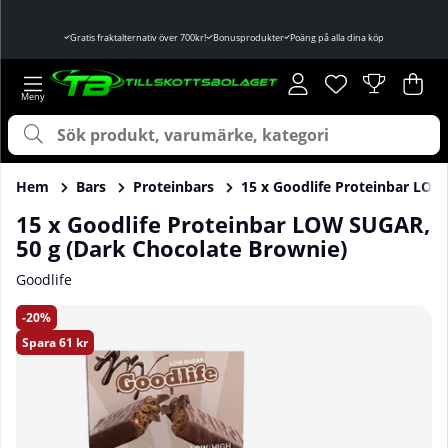
Gratis fraktalternativ över 700kr!
Bonusprodukter
Poäng på alla dina köp
Önskelista
Antal i önskelist
.
Var
Ant
.
Hem
Bars
Proteinbars
15 x Goodlife Proteinbar LOW
15 x Goodlife Proteinbar LOW SUGAR,
50 g (Dark Chocolate Brownie)
Goodlife
Produktbilder 15 x Goodlife Proteinbar LOW SUGAR, 50 g (
20
Spara
61 kr