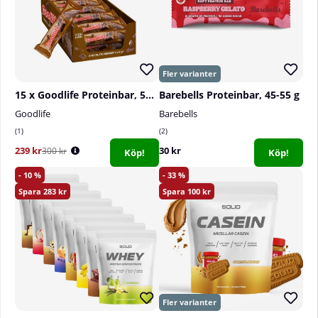
15 x Goodlife Proteinbar, 50 g (Chocolate Fantasy)
Barebells Proteinbar, 45-55 g
Goodlife
Barebells
1
2
239 kr
30 kr
300 kr
Köp!
Köp!
10
33
283
100