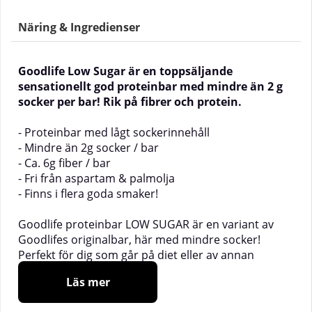
Näring & Ingredienser
Goodlife Low Sugar är en toppsäljande
sensationellt god proteinbar med mindre än 2 g
socker per bar! Rik på fibrer och protein.
- Proteinbar med lågt sockerinnehåll
- Mindre än 2g socker / bar
- Ca. 6g fiber / bar
- Fri från aspartam & palmolja
- Finns i flera goda smaker!
Goodlife proteinbar LOW SUGAR är en variant av
Goodlifes originalbar, här med mindre socker!
Perfekt för dig som går på diet eller av annan
anledning vill hålla nere på sockret men ändå njuta
Läs mer
av en lyxig proteinrik bar. Varje bar ger max 170kcal,
över 15g protein och ca 6g fiber - väldigt mycket för