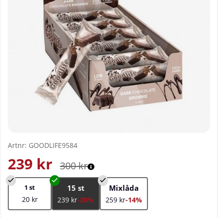
Artnr:
GOODLIFE9584
239
kr
300
kr
1 st
15 st
Mixlåda
20 kr
239 kr
-20%
259 kr
-14%