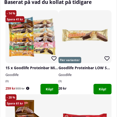
Baserat på vad du kollat på tidigare
14
41
15 x Goodlife Proteinbar Mixlåda, 50 g
Goodlife Proteinbar LOW SUGAR, 50 g
Goodlife
Goodlife
0
3
259 kr
20 kr
300 kr
Köp!
Köp!
20
61