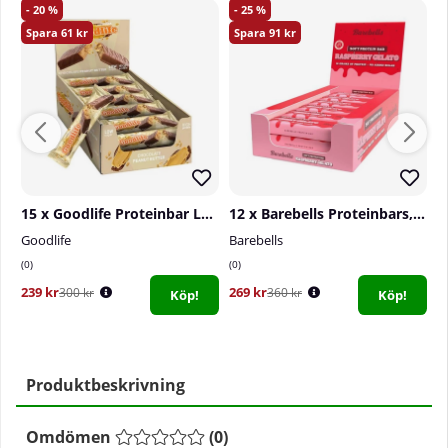
20
25
61
91
15 x Goodlife Proteinbar LOW SUGAR, 50 g (Chocolate Peanut Butter)
12 x Barebells Proteinbars, 55 g (Raspberry Gelato)
Goodlife
Barebells
B
0
0
0
239 kr
269 kr
3
300 kr
360 kr
Köp!
Köp!
Produktbeskrivning
Omdömen
(
0
)