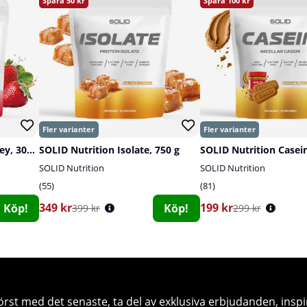
50
100
SOLID Nutrition Clear Whey, 300 g
SOLID Nutrition Isolate, 750 g
SOLID Nutrition Casein
SOLID Nutrition
SOLID Nutrition
55
81
349 kr
199 kr
Köp!
Köp!
399 kr
299 kr
örst med det senaste, ta del av exklusiva erbjudanden, inspi