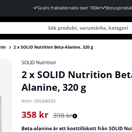
Gratis fraktalternativ över 700kr!
Bonusproduk
nin
2 x SOLID Nutrition Beta-Alanine, 320 g
SOLID Nutrition
2 x SOLID Nutrition Bet
Alanine, 320 g
Artnr:
SOLID6533
358
kr
398
kr
Beta-alanine är ett kosttillskott från SOLID Nu