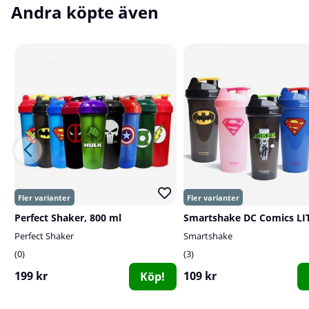
Andra köpte även
Perfect Shaker, 800 ml
Perfect Shaker
Smartshake
0
3
199 kr
109 kr
Köp!