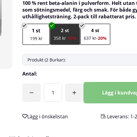
100 % rent beta-alanin i pulverform. Helt utan t
som sötningsmedel, färg och smak. För både 
uthållighetsträning. 2-pack till rabatterat pris.
1 st
2 st
4 st
358 kr
-10%
637 kr
-20%
199 kr
Antal:
Lägg i kundv
Leverans:
1-