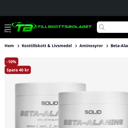
Hem
Kosttillskott & Livsmedel
Aminosyror
Beta-Ala
Produktbilder 2 x SOLID Nutrition Beta-Alanine, 320 g
10
Spara
40 kr