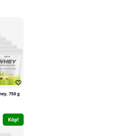
35
70
SOLID Nutrition BCAA, 300 g
SOLID Nutrition
hey, 750 g
33
129 kr
Köp!
199 kr
Köp!
47
Utförsäljning!