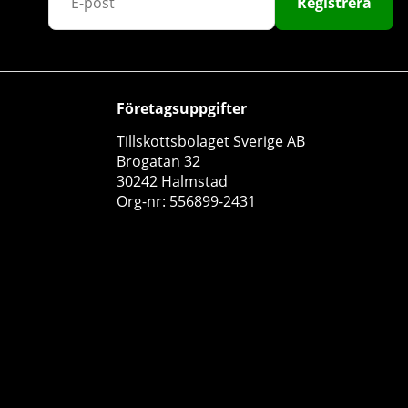
Registrera
Företagsuppgifter
Tillskottsbolaget Sverige AB
8 x SOLID Nutrition BCAA, 300 g
Brogatan 32
30242 Halmstad
SOLID Nutrition
Org-nr: 556899-2431
1
1274 kr
Köp!
1592 kr
15
61