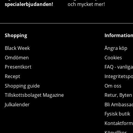
specialerbjudanden!
och mycket mer!
Shopping
Informatio
Black Week
Ångra köp
Omdömen
Cookies
Presentkort
FAQ - vanliga
Recept
Integritetspo
Shopping guide
Om oss
Tillskottsbolaget Magazine
Retur, Byten
Julkalender
Bli Ambassa
Fysisk butik
Kontaktform
Köpvillkor