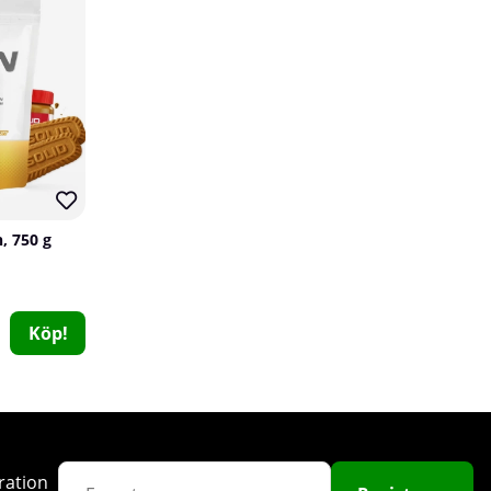
80
, 750 g
SOLID Nutrition Taurine, 320 g
SOLID Nutrition
0
Köp!
89 kr
Köp!
169 kr
20
318
ration