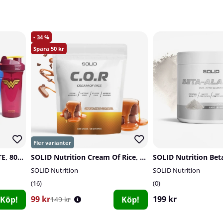
34
50
Smartshake DC Comics LITE, 800 ml
SOLID Nutrition Cream Of Rice, 1 kg
SOLID Nutrition
SOLID Nutrition
16
0
99 kr
199 kr
Köp!
Köp!
149 kr