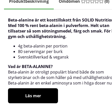
Produktbeskrivning
Omdömen
(
0
)
Beta-alanine är ett kosttillskott från SOLID Nutritio
Med 100 % rent beta-alanin i pulverform. Helt utan
tillsatser så som sötningsmedel, färg och smak. För
gym och uthållighetsträning.
4g beta-alanin per portion
80 serveringar per burk
Svensktillverkad & vegansk
Vad är BETA-ALANINE?
Beta-alanin är otroligt populärt bland både de som
styrketränar och de som håller på med uthållighetsidro
Beta-alanin är en enkel aminosyra som i höga doser nu
Läs mer