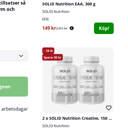
illsatser så
SOLID Nutrition EAA, 300 g
gym och
SOLID Nutrition
63
149 kr
Köp!
249 kr
10
50
agnen
2 arbetsdagar
2 x SOLID Nutrition Creatine, 150 mega caps
SOLID Nutrition