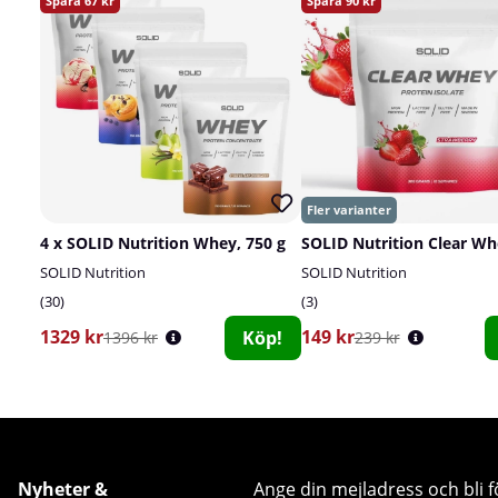
67
90
4 x SOLID Nutrition Whey, 750 g
SOLID Nutrition
SOLID Nutrition
30
3
1329 kr
149 kr
Köp!
1396 kr
239 kr
Nyheter &
Ange din mejladress och bli f