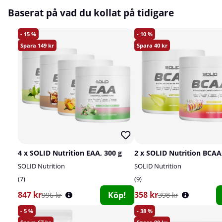
Baserat på vad du kollat på tidigare
15
10
149
40
4 x SOLID Nutrition EAA, 300 g
2 x SOLID Nutrition BCAA,
SOLID Nutrition
SOLID Nutrition
7
9
847 kr
358 kr
Köp!
996 kr
398 kr
5
38