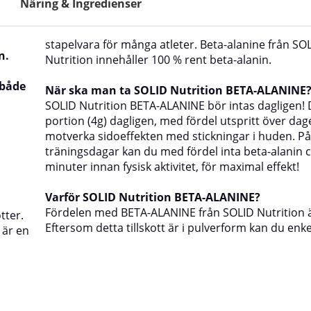
Näring & Ingredienser
stapelvara för många atleter. Beta-alanine från SO
n.
Nutrition innehåller 100 % rent beta-alanin.
 både
När ska man ta SOLID Nutrition BETA-ALANINE
SOLID Nutrition BETA-ALANINE bör intas dagligen! 
portion (4g) dagligen, med fördel utspritt över dage
motverka sidoeffekten med stickningar i huden. På
träningsdagar kan du med fördel inta beta-alanin c
minuter innan fysisk aktivitet, för maximal effekt!
Varför SOLID Nutrition BETA-ALANINE?
Fördelen med BETA-ALANINE från SOLID Nutrition är
tter.
Eftersom detta tillskott är i pulverform kan du enke
 är en