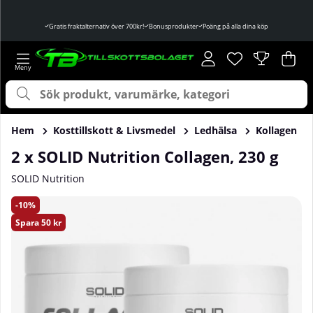
Gratis fraktalternativ över 700kr!
Bonusprodukter
Poäng på alla dina köp
Önskelista
Antal i önskelist
.
Var
Ant
.
Hem
Kosttillskott & Livsmedel
Ledhälsa
Kollagen
2 x SOLID Nutrition Collagen, 230 g
SOLID Nutrition
Produktbilder 2 x SOLID Nutrition Collagen, 230 g
10
Spara
50 kr