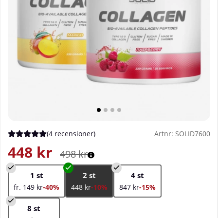
(
4 recensioner
)
Artnr:
SOLID7600
Medelbetyg 5 av 5 Antal betyg 4
448
kr
498
kr
1 st
2 st
4 st
fr. 149 kr
-40%
448 kr
-10%
847 kr
-15%
8 st