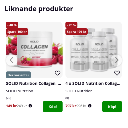
Liknande produkter
40
20
100
199
SOLID Nutrition Collagen, 230 g
4 x SOLID Nutrition Collagen, 90 mega caps
SOLID Nutrition
SOLID Nutrition
S
26
0
1
149 kr
797 kr
1
249 kr
996 kr
Köp!
Köp!