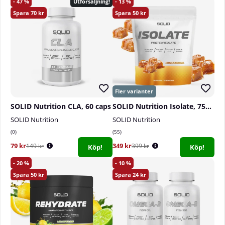
47
13
Utförsäljning!
70
50
SOLID Nutrition CLA, 60 caps
SOLID Nutrition Isolate, 750 g
SOLID Nutrition
SOLID Nutrition
0
55
79 kr
349 kr
149 kr
399 kr
Köp!
Köp!
20
10
50
24