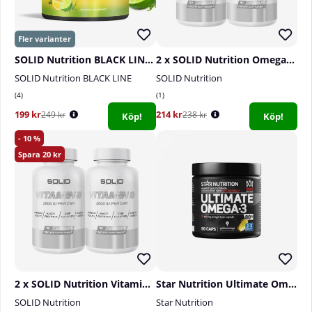
SOLID Nutrition BLACK LINE Rehydrate, 270 g
2 x SOLID Nutrition Omega-3, 90 caps
SOLID Nutrition BLACK LINE
SOLID Nutrition
4
1
199 kr
214 kr
249 kr
238 kr
Köp!
Köp!
10
20
2 x SOLID Nutrition Vitamin D, 90 caps
Star Nutrition Ultimate Omega-3, 90 caps, 80%
SOLID Nutrition
Star Nutrition