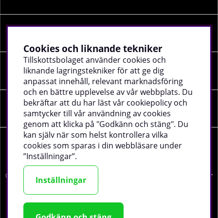
INFORMATION
Cookies och liknande tekniker
Tillskottsbolaget använder cookies och
liknande lagringstekniker för att ge dig
SOCIALA MEDIER
anpassat innehåll, relevant marknadsföring
och en bättre upplevelse av vår webbplats. Du
bekräftar att du har läst vår cookiepolicy och
FÖRETAGSUPPGIFTER
samtycker till vår användning av cookies
genom att klicka på "Godkänn och stäng". Du
kan själv när som helst kontrollera vilka
cookies som sparas i din webbläsare under
”Inställningar”.
©
2026 tillskottsbolaget.se. Vi använder cookies -
läs mer
Inställningar
här
.
Godkänn och stäng