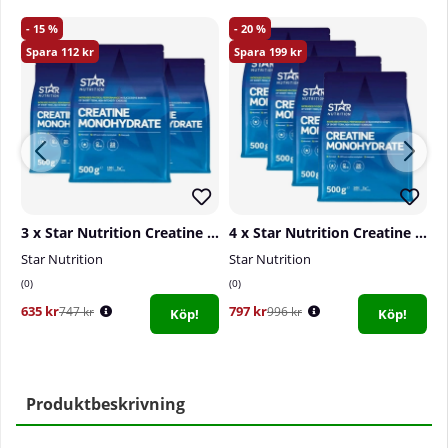
15
20
112
199
3 x Star Nutrition Creatine Monohydrate, 500 g
4 x Star Nutrition Creatine Monohydrate, 500 g
Star Nutrition
Star Nutrition
El
0
0
0
635 kr
797 kr
3
747 kr
996 kr
Köp!
Köp!
Produktbeskrivning