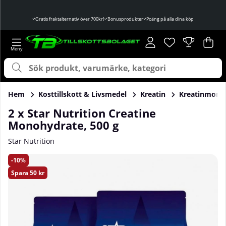
Gratis fraktalternativ över 700kr!
Bonusprodukter
Poäng på alla dina köp
Önskelista
Antal i önskelist
.
Var
Ant
.
Hem
Kosttillskott & Livsmedel
Kreatin
Kreatinmono
2 x Star Nutrition Creatine
Monohydrate, 500 g
Star Nutrition
Produktbilder 2 x Star Nutrition Creatine Monohydrate, 500
10
Spara
50 kr