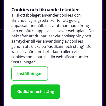
INFORMATION
Cookies och liknande tekniker
Tillskottsbolaget använder cookies och
liknande lagringstekniker för att ge dig
SOCIALA MEDIER
anpassat innehåll, relevant marknadsföring
och en bättre upplevelse av vår webbplats. Du
bekräftar att du har läst vår cookiepolicy och
FÖRETAGSUPPGIFTER
samtycker till vår användning av cookies
genom att klicka på "Godkänn och stäng". Du
kan själv när som helst kontrollera vilka
cookies som sparas i din webbläsare under
”Inställningar”.
©
2026 tillskottsbolaget.se. Vi använder cookies -
läs mer
Inställningar
här
.
Godkänn och stäng