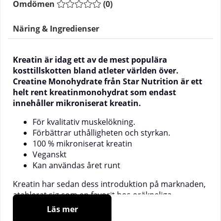
Omdömen
(
0
)
Näring & Ingredienser
Kreatin är idag ett av de mest populära
kosttillskotten bland atleter världen över.
Creatine Monohydrate från Star Nutrition är ett
helt rent kreatinmonohydrat som endast
innehåller mikroniserat kreatin.
För kvalitativ muskelökning.
Förbättrar uthålligheten och styrkan.
100 % mikroniserat kreatin
Veganskt
Kan användas året runt
Kreatin har sedan dess introduktion på marknaden,
etablerat sig som en favorit hos oräkneliga
användare världen över. Kreatin är idag ett av
Läs mer
världens mest efterforskade kosttillskott och