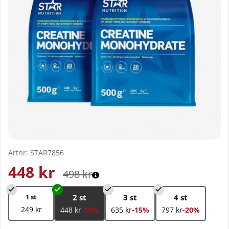
Artnr:
STAR7856
448
kr
498
kr
1 st
2 st
3 st
4 st
249 kr
448 kr
-10%
635 kr
-15%
797 kr
-20%